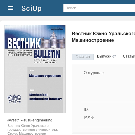
Вестник Южно-Уральского
Машиностроение
Выпуски
Стать
Главная
67
О журнале:
ID:
ISSN:
@vestnik-susu-engineering
Вестник Южно-Уральского
государственного университета.
Серия: Машиностроение