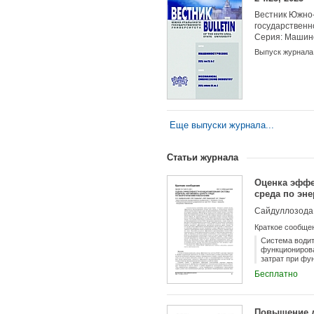
Вестник Южно-
государственн
Серия: Машин
Выпуск журнала
Еще выпуски журнала...
Статьи журнала
Оценка эффе
среда по эн
Краткое сообще
Система водит
функционирова
затрат при ф
остается важн
Бесплатно
параметров и 
непредсказуем
сочетаний на 
необходимость
Повышение д
Исследования