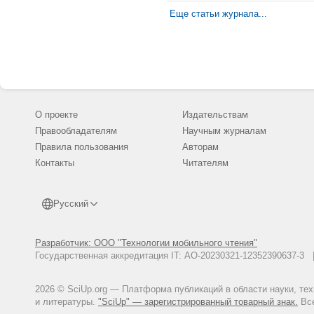
дифференциаль
температурной
Еще статьи журнала...
граничные усл
излучением в 
рассчитаны те
приповерхност
приведены к и
особенностью 
зависимости о
характерным р
границы приме
режима на уро
влияние време
О проекте
Издательствам
дали возможно
расстояние ме
Правообладателям
Научным журналам
Правила пользования
Авторам
Контакты
Читателям
Русский
Разработчик: ООО "Технологии мобильного чтения"
Государственная аккредитация IT: АО-20230321-12352390637-
2026 © SciUp.org — Платформа публикаций в области науки, те
и литературы.
"SciUp" — зарегистрированный товарный знак.
Все