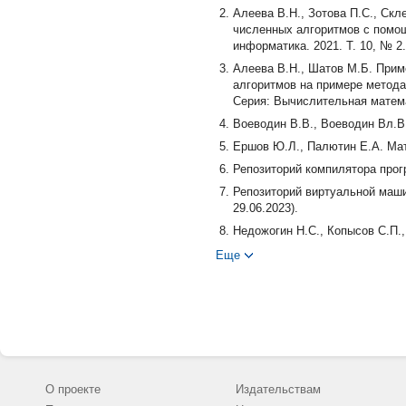
Алеева В.Н., Зотова П.С., Ск
численных алгоритмов с помо
информатика. 2021. Т. 10, № 2
Алеева В.Н., Шатов М.Б. При
алгоритмов на примере метода
Серия: Вычислительная математ
Воеводин В.В., Воеводин Вл.В
Ершов Ю.Л., Палютин Е.А. Мате
Репозиторий компилятора програ
Репозиторий виртуальной машин
29.06.2023).
Недожогин Н.С., Копысов С.П.
архитектуре CPU+GPU // Вестн
Еще
54. DOI: 10.14529/cmse200203.
Открытая энциклопедия свойств 
Суперкомпьютер «Торнадо ЮУрГУ
30.05.2023).
Afanasyev I.V., Voevodin V.V., K
Aurora TSUBASA Systems // Super
10.14529/jsfi210206.
О проекте
Издательствам
Akhmed-Zaki D., Lebedev D., Mal