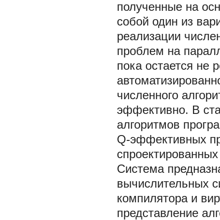
полученные на ос
собой один из ва
реализации числен
проблем на парал
пока остается не
автоматизированно
численного алгор
эффективно. В ста
алгоритмов прогр
Q-эффективных пр
спроектированных
Система предназн
вычислительных с
компилятора и ви
представление ал