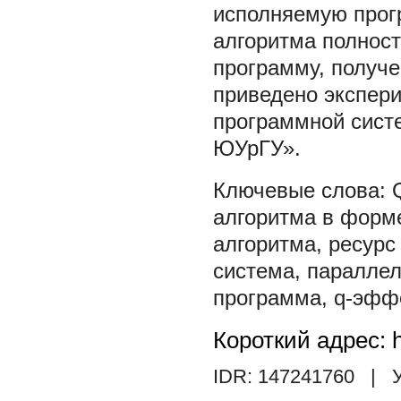
исполняемую прог
алгоритма полнос
программу, получ
приведено экспер
программной сист
ЮУрГУ».
алгоритма в форм
алгоритма
,
ресурс
система
,
параллел
программа
,
q-эфф
Короткий адрес: h
IDR: 147241760
| У