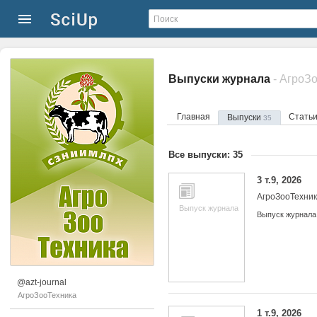
Выпуски журнала
- АгроЗ
Главная
Стать
Выпуски
35
Все выпуски: 35
3 т.9, 2026
АгроЗооТехни
Выпуск журнала
Выпуск журнала
@azt-journal
АгроЗооТехника
1 т.9, 2026