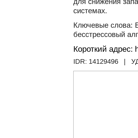
для снижения зап
системах.
бесстрессовый ал
Короткий адрес: h
IDR: 14129496
| У