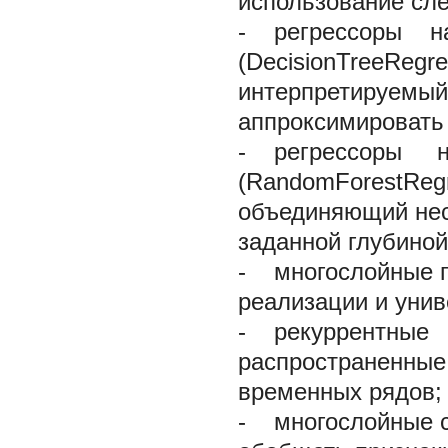
использование сле
-
регрессоры на 
(DecisionTreeRegr
интерпретируемый
аппроксимировать
-
регрессоры на 
(RandomForestReg
объединяющий нес
заданной глубиной
-
многослойные п
реализации и уни
-
рекуррентные н
распространенные
временных рядов;
-
многослойные с