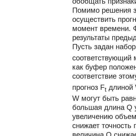
обобщать признак
Помимо решения з
осуществить прогн
момент времени. 
результаты преды
Пусть задан набо
соответствующий
как буфер положе
соответствие это
прогноз
F
длиной
t
W
могут быть рав
большая длина
Q
увеличению объем
снижает точность 
величина
Q
снижа