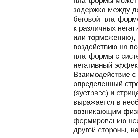
платформы может 
задержка между де
беговой платформо
к различных нега
или торможению), 
воздействию на по
платформы с сист
негативный эффект
Взаимодействие с
определенный стр
(эустресс) и отри
выражается в необ
возникающим физи
формированию нео
другой стороны, н