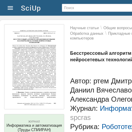
\
Научные статьи
Общие вопросы 
\
Обработка данных
Прикладные 
компьютеров
Бесстрессовый алгоритм
нейросетевых технологи
Автор: ртем Дмитр
Даниил Вячеславо
Александра Олего
Журнал:
Информат
spcras
ЖУРНАЛ
Рубрика:
Робототе
Информатика и автоматизация
(Труды СПИИРАН)