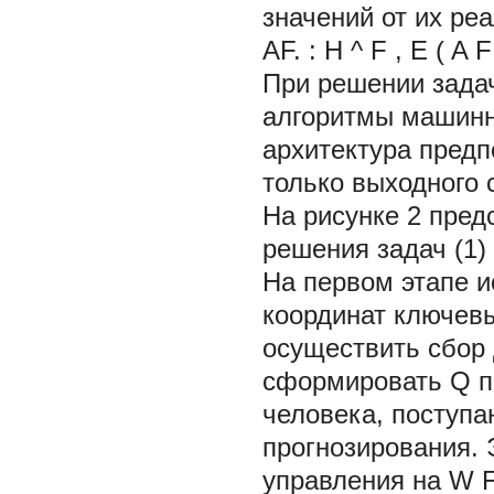
значений от их ре
AF.
:
H
^
F
,
E
(
A
F
При решении задач
алгоритмы машинно
архитектура предп
только выходного 
На рисунке 2 пред
решения задач (1) 
На первом этапе и
координат ключевы
осуществить сбор
сформировать
Q
п
человека, поступа
прогнозирования. 
управления на
W 