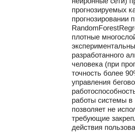
нейронные сети) п
прогнозируемых к
прогнозировании 
RandomForestRegre
плотные многосло
экспериментальны
разработанного ал
человека (при про
точность более 90
управления бегов
работоспособность
работы системы в
позволяет не испо
требующие закрепл
действия пользова