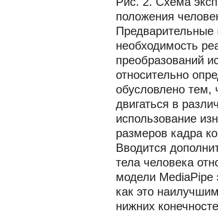
Рис. 2. Схема экс
положения челове
Предварительные 
необходимость ре
преобразований и
относительно опре
обусловлено тем,
двигаться в разли
использование из
размеров кадра ко
Вводится дополни
тела человека отн
модели MediaPipe э
как это наилучшим
нижних конечносте