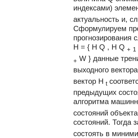
индексами) элеме
актуальность и, с
Сформулируем про
прогнозирования 
H
=
{
H
Q
, H
Q
+
1
W
}
данные трен
+
выходного вектор
вектор
H
соотве
t
предыдущих состоя
алгоритма машинн
состояний объект
состояний. Тогда 
состоять в миним