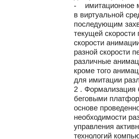
-
имитационное м
в виртуальной сре
последующим захв
текущей скорости 
скорости анимаци
разной скорости 
различные анимаци
кроме того анимац
для имитации разл
2 . Формализация 
беговыми платфор
основе проведенно
необходимости ра
управления актив
технологий компью