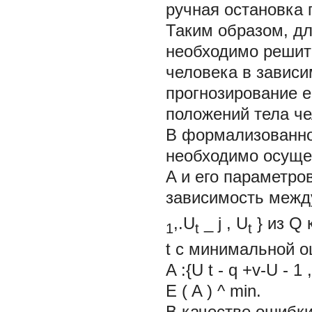
ручная остановка
Таким образом, д
необходимо решить
человека в завис
прогнозирование е
положений тела че
В формализованно
необходимо осуще
A
и его параметро
зависимость межд
,.U
_
j
,
U
} из
Q
1
t
t
t
с минимальной 
A :{U
t
-
q
+v-U
-
1
,
E
(
A
)
^
min.
В качестве ошибк