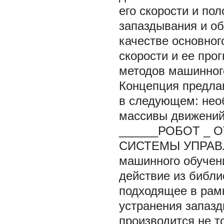
его скорости и по
запаздывания и о
качестве основног
скорости и ее про
методов машинног
Концепция предлаг
в следующем: нео
массивы движений
______РОБОТ
_
О
СИСТЕМЫ УПРАВ
машинного обучени
действие из библ
подходящее в рамк
устранения запазд
производится не т