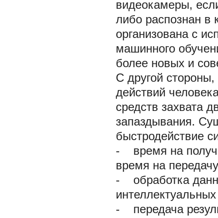
видеокамеры, если
либо распознан в 
организована с и
машинного обучени
более новых и сов
С другой стороны,
действий человека
средств захвата д
запаздывания. Су
быстродействие си
-
время на получе
время на передач
-
обработка данны
интеллектуальных
-
передача резуль