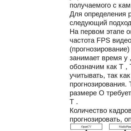
получаемого с кам
Для определения 
следующий подход
На первом этапе 
частота
FPS
видео
(прогнозирование)
занимает время
у
обозначим как
Т
,
учитывать, так ка
прогнозирования. 
размере
О
требуе
Т
.
Количество кадров
прогнозировать, о