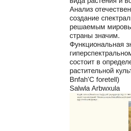
вида растения и в
Анализ отечествен
создание спектрал
решаемым мировы
страны значим.
Функциональная з
гиперспектрально
состоит в определ
растительной куль
Bnfah'C foretell)
Salwla Arbwxula