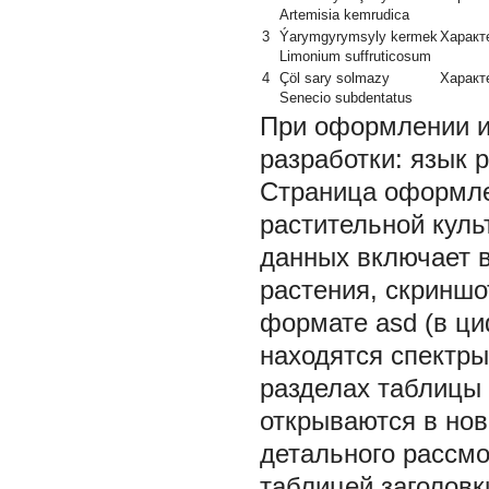
Artemisia kemrudica
3
Ýarymgyrymsyly kermek
Характ
Limonium suffruticosum
4
Çöl sary solmazy
Характ
Senecio subdentatus
При оформлении и
разработки: язык 
Страница оформле
растительной куль
данных включает в
растения, скриншо
формате asd (в ци
находятся спектры
разделах таблицы 
открываются в нов
детального рассмо
таблицей заголовк