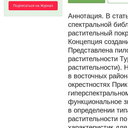
Подписаться на Журнал
В стат
спектральной библ
растительный пок
Концепция создани
Представлена пил
растительности Ту
растительности). 
в восточных район
окрестностях Прик
гиперспектрально
функциональное з
в определении тип
растительности по
характеристик для