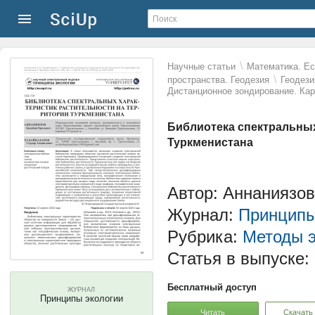
\
Научные статьи
Математика. Ес
\
пространства. Геодезия
Геодези
Дистанционное зондирование. Ка
Библиотека спектральных
Туркменистана
Автор: Аннаниязов
Журнал:
Принципы
Рубрика:
Методы э
Статья в выпуске:
Бесплатный доступ
ЖУРНАЛ
Принципы экологии
Читать
Скачать