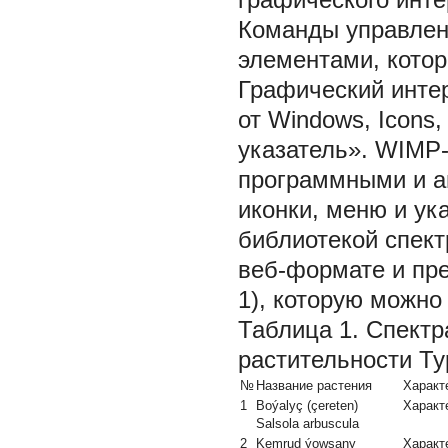
Команды управлен
элементами, котор
Графический инте
от Windows, Icons,
указатель». WIMP
программными и а
иконки, меню и ук
библиотекой спект
веб-формате и пре
1), которую можно
Таблица 1. Спект
растительности Ту
№
Название растения
Характ
1
Boýalyç (çereten)
Характ
Salsola arbuscula
2
Kemrud ýowşany
Характ