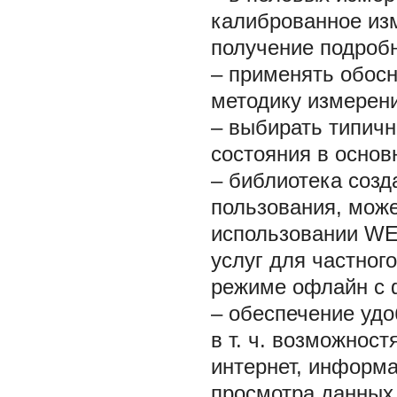
калиброванное из
получение подроб
– применять обос
методику измерен
– выбирать типичн
состояния в основ
– библиотека созд
пользования, може
использовании WE
услуг для частног
режиме офлайн с 
– обеспечение удо
в т. ч. возможнос
интернет, информа
просмотра данных 