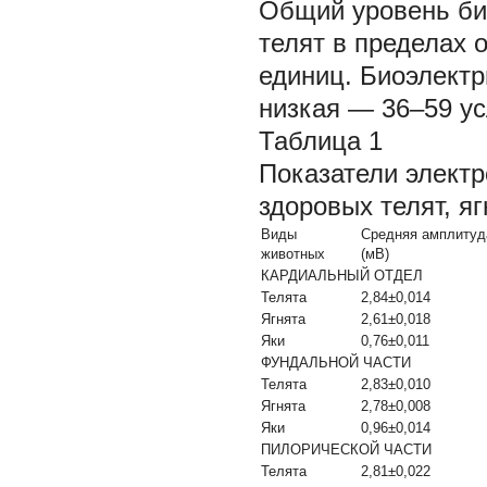
Общий уровень био
телят в пределах о
единиц. Биоэлектр
низкая — 36–59 у
Таблица 1
Показатели электр
здоровых телят, я
Виды
Средняя амплитуд
животных
(мВ)
КАРДИАЛЬНЫЙ ОТДЕЛ
Телята
2,84±0,014
Ягнята
2,61±0,018
Яки
0,76±0,011
ФУНДАЛЬНОЙ ЧАСТИ
Телята
2,83±0,010
Ягнята
2,78±0,008
Яки
0,96±0,014
ПИЛОРИЧЕСКОЙ ЧАСТИ
Телята
2,81±0,022