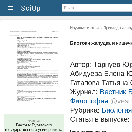
\
Научные статьи
Прикладные нау
Биотоки желудка и кише
Автор: Тарнуев Юр
Абидуева Елена Ю
Гатапова Татьяна
Журнал:
Вестник Б
Философия
@vestn
Рубрика:
Биология
Статья в выпуске:
ЖУРНАЛ
Вестник Бурятского
государственного университета.
Бесплатный доступ