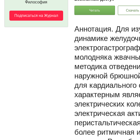
Философия
Читать
Скачать
Подписаться на Журнал
Для из
динамике желудоч
электрогастрограф
молодняка жвачны
методика отведени
наружной брюшной 
для кардиального 
характерным являе
электрических ко
электрическая акт
перистальтическая
более ритмичная 