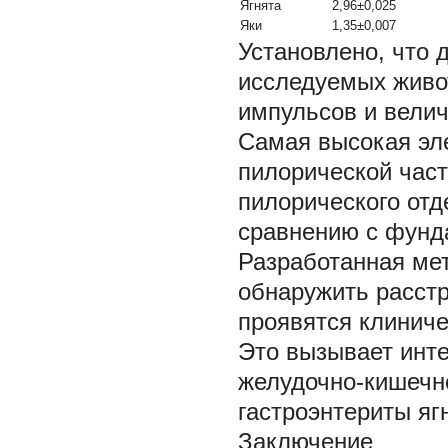
Ягнята
2,96±0,025
Яки
1,35±0,007
Установлено, что 
исследуемых живо
импульсов и велич
Самая высокая эле
пилорической част
пилорического отд
сравнению с фунд
Разработанная мет
обнаружить расст
проявятся клинич
Это вызывает инте
желудочно-кишечно
гастроэнтериты ягн
Заключение