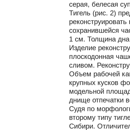
серая, белесая су
Тигель (рис. 2) п
реконструировать
сохранившейся час
1 см. Толщина дна
Изделие реконстру
плоскодонная чаш
сливом. Реконстру
Объем рабочей кам
крупных кусков ф
модельной площадк
днище отпечатки в
Судя по морфологи
второму типу тигл
Сибири. Отличител