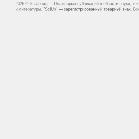
2026 © SciUp.org — Платформа публикаций в области науки, те
и литературы.
"SciUp" — зарегистрированный товарный знак.
Все