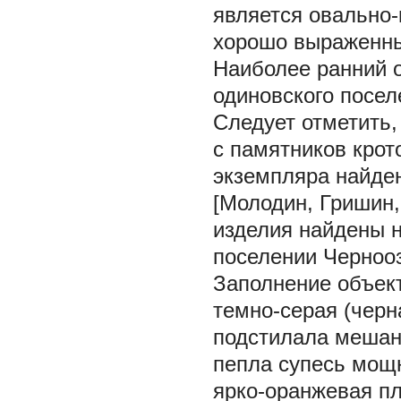
является овально
хорошо выраженным
Наиболее ранний о
одиновского посел
Следует отметить,
с памятников крот
экземпляра найден
[Молодин, Гришин, 
изделия найдены н
поселении Чернооз
Заполнение объект
темно-серая (черн
подстилала мешан
пепла супесь мощн
ярко-оранжевая пл