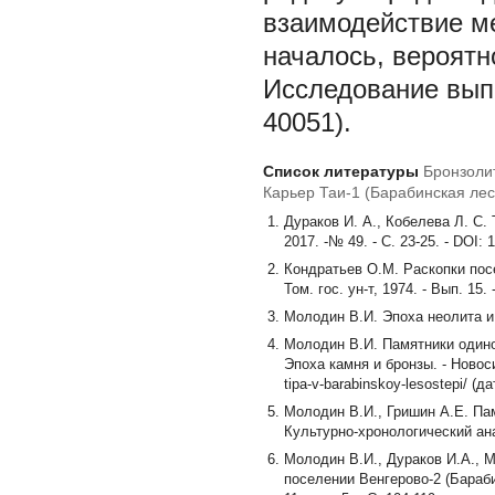
взаимодействие ме
началось, вероятно,
Исследование вып
40051).
Список литературы
Бронзоли
Карьер Таи-1 (Барабинская лес
Дураков И. А., Кобелева Л. С.
2017. -№ 49. - С. 23-25. - DOI:
Кондратьев О.М. Раскопки посе
Том. гос. ун-т, 1974. - Вып. 15. 
Молодин В.И. Эпоха неолита и 
Молодин В.И. Памятники одино
Эпоха камня и бронзы. - Новосиб
tipa-v-barabinskoy-lesostepi/ (
Молодин В.И., Гришин А.Е. Пам
Культурно-хронологический ана
Молодин В.И., Дураков И.А., 
поселении Венгерово-2 (Барабин