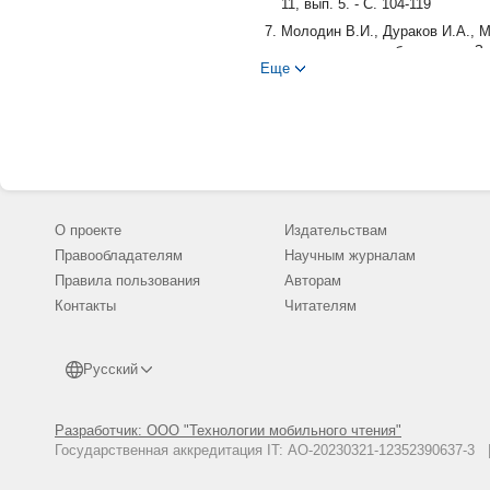
11, вып. 5. - С. 104-119
Молодин В.И., Дураков И.А., 
культурах эпохи бронзы юга За
Еще
- Т. 46, № 3. - С. 49-58. - DOI:
Молодин В.И., Мыльникова Л.Н.
периодизации культур эпохи б
комплексов ранней - развитой 
2011. - № 3. - С. 40-56
Молодин В.И., Нестерова М. С
Барабинской лесостепи // Вестн.
этнография. - С. 110-125
О проекте
Издательствам
Стефанова Н.К. Кротовская ку
Правообладателям
Научным журналам
Западной Сибири. Вопр. археол.
Правила пользования
Авторам
Контакты
Читателям
Русский
Разработчик: ООО "Технологии мобильного чтения"
Государственная аккредитация IT: АО-20230321-12352390637-