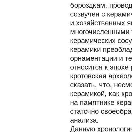
бороздкам, провод
созвучен с керам
и хозяйственных я
многочисленными 
керамических сос
керамики преоблад
орнаментации и те
относится к эпохе
кротовская археоло
сказать, что, нес
керамикой, как кр
на памятнике кера
статочно своеобра
анализа.
Данную хронологи