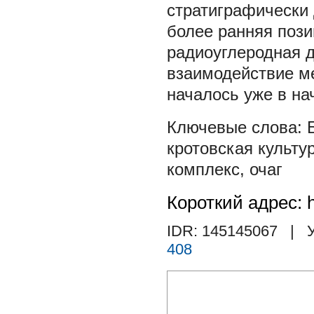
стратиграфически
более ранняя пози
радиоуглеродная д
взаимодействие ме
началось уже в нача
кротовская культу
комплекс
,
очаг
Короткий адрес: h
IDR: 145145067
| У
408