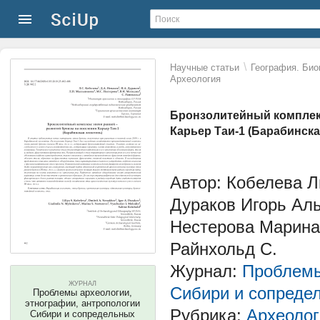
\
Научные статьи
География. Био
Археология
Бронзолитейный комплекс
Карьер Таи-1 (Барабинска
Автор: Кобелева Л
Дураков Игорь Ал
Нестерова Марина
Райнхольд С.
Журнал:
Проблемы
ЖУРНАЛ
Сибири и сопреде
Проблемы археологии,
этнографии, антропологии
Рубрика:
Археолог
Сибири и сопредельных