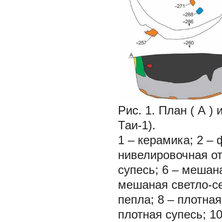
Рис. 1.
План (
А
) 
Таи-1).
1
– керамика;
2
– 
нивелировочная о
супесь;
6
– мешана
мешаная светло-с
пепла;
8
– плотная
плотная супесь;
1