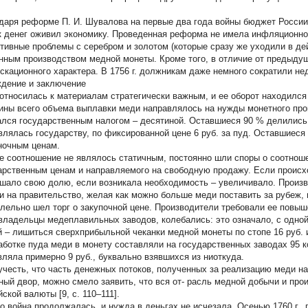
даря реформе П. И. Шувалова на первые два года войны бюджет России
к денег оживил экономику. Проведенная реформа не имела инфляционног
тивные проблемы с серебром и золотом (которые сразу же уходили в 
нным производством медной монеты. Кроме того, в отличие от предыду
скационного характера. В 1756 г. должникам даже немного сократили нед
дение и заключение
относилась к материалам стратегически важным, и ее оборот находился
ины всего объема выплавки меди направлялось на нужды монетного про
ался государственным налогом – десятиной. Оставшиеся 90 % делились 
влялась государству, по фиксированной цене 6 руб. за пуд. Оставшиес
ночным ценам.
е соотношение не являлось статичным, постоянно шли споры о соотноше
арственным ценам и направляемого на свободную продажу. Если происх
шало свою долю, если возникала необходимость – увеличивало. Произв
и на правительство, желая как можно больше меди поставить за рубеж,
лельно шел торг о закупочной цене. Производители требовали ее повыше
владельцы медеплавильных заводов, колебались: это означало, с одной
й – лишиться сверхприбыльной чеканки медной монеты по стопе 16 руб.
аботке пуда меди в монету составляли на государственных заводах 95 к
вляла примерно 9 руб., буквально взявшихся из ниоткуда.
учесть, что часть денежных потоков, полученных за реализацию меди н
ный двор, можно смело заявить, что вся от- расль медной добычи и про
ской валюты [9, с. 110–111].
о война продолжалась, и нужда в деньгах не исчезала. Осенью 1760 г., 