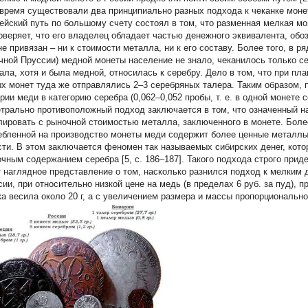
 время существовали два принципиально разных подхода к чеканке моне
ейский путь по большому счету состоял в том, что разменная мелкая мон
оверяет, что его владелец обладает частью денежного эквивалента, обоз
не привязан – ни к стоимости металла, ни к его составу. Более того, в р
чной Пруссии) медной монеты население не знало, чеканилось только с
ала, хотя и была медной, относилась к серебру. Дело в том, что при пл
х монет туда же отправлялись 2–3 серебряных талера. Таким образом, 
ории меди в категорию серебра (0,062–0,052 пробы, т. е. в одной монете 
трально противоположный подход заключается в том, что означенный н
лировать с рыночной стоимостью металла, заключенного в монете. Более
ебленной на производство монеты меди содержит более ценные металлы
сти. В этом заключается феномен так называемых сибирских денег, кото
очным содержанием серебра [5, с. 186–187]. Такого подхода строго прид
т наглядное представление о том, насколько разнился подход к мелким 
сии, при относительно низкой цене на медь (в пределах 6 руб. за пуд),
ка весила около 20 г, а с увеличением размера и массы пропорционально