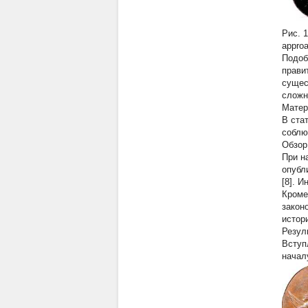
Рис. 
approa
Подоб
прави
сущес
сложн
Матер
В ста
соблю
Обзор
При н
опубл
[8]. 
Кроме
закон
истори
Резул
Вступ
началу