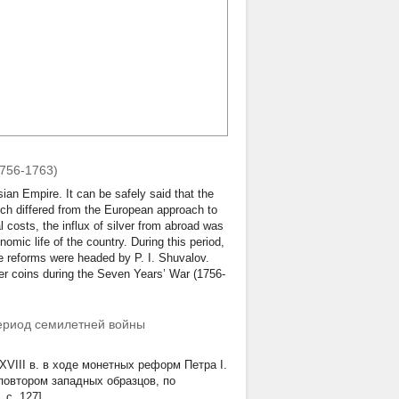
(1756-1763)
ian Empire. It can be safely said that the
ch differed from the European approach to
 costs, the influx of silver from abroad was
mic life of the country. During this period,
e reforms were headed by P. I. Shuvalov.
per coins during the Seven Years’ War (1756-
ериод семилетней войны
VIII в. в ходе монетных реформ Петра I.
повтором западных образцов, по
с. 127].