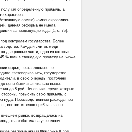
 получил определенную прибыль, а
о характера.
действующую армию) компенсировались
щей, данная реформа не имела
оимки за предыдущие годы [1, с. 75].
 под контролем государства. Более
изводства. Каждый слиток меди
на две равные части, одна из которых
я 45 % шли в свободную продажу на бирже
нии сырья, поставляемого по
одило «затоваривание», государство
одители, в свою очередь, постоянно
 где цены были значительно выше.
ния до 8 руб. Чиновники, среди которых
 стороны, повысить свою прибыль, с
 из пуда. Производственные расходы при
оп., соответственно прибыль казны
а внешнем рынке, возвращалась на
изводства работала на укрепление
после разгрома армии Фридриха II под