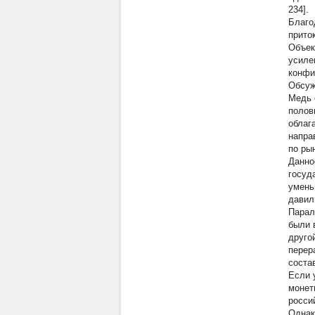
234].
Благо
прито
Объек
усиле
конфи
Обсуж
Медь 
полов
облаг
напра
по ры
Данно
госуд
умень
давил
Парал
были 
друго
перер
соста
Если 
монет
россий
Однак