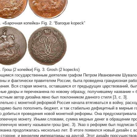
. «Барочная копейка» Fig. 2. “Baroque kopeck”
. Грош (2 копейки) Fig. 3. Grosh (2 kopecks)
щимся государственным деятелем графом Петром Ивановичем Шувалов
вны и фактически правителем России, была проведена грандиозная раб
ения. Вся старая монета, оставшаяся от предыдущих царствований, был
ные дворы и перечеканена по новому образцу, получившему название «
естным автор дизайна явно был поклонником данного стиля [3, c. 3].
лельно с монетной реформой Россия начала втягиваться в войну, расхо
одимо было пополнить бюджет, и так стабильно дефицитный в мирные г
о добиться проведения новой монетной реформы. Она предусматривала 
опеечную монету. Иными словами, сумма медных денег в обращении прос
опеечную монету называли
грош
(рис. 3). Указ о реформе был подписан 9
еканка продолжалась несколько лет. В итоге появился новый дизайн с 
 стороне, и вензелем императрицы на другой. Этот дизайн просуществова