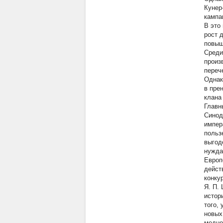
Кунер
кампа
В это
рост 
повыш
Среди
произ
переч
Однак
в пре
клана
Главн
Синод
импер
польз
выгод
нужда
Европ
дейст
конку
Я. П.
истор
того,
новых
медно