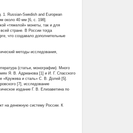
. 1. Russian-Swedish and European
м около 40 мм [6, c. 198].
кой «тяжелой» монеты, так и для
всей стране. В России тогда
урге, что создавало дополнительные
гический методы исследования,
тература (статьи, монографии). Много
х Я. В. Адрианова [1] и И. Г. Спасского
 «Кружева и сталь» С. В. Долей [5].
ровского [7], исследование
сическое издание Г. В. Елизаветина по
т на денежную систему России. К