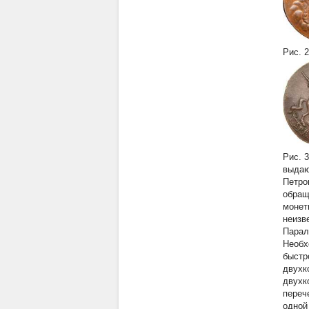
Рис. 2
Рис. 3
выдаю
Петро
обращ
монет
неизв
Парал
Необх
быстр
двухк
двухк
переч
одной