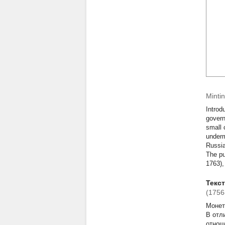
Minti
Introd
govern
small 
underm
Russia
The pu
1763),
Текс
(1756-
Монет
В отл
отнош