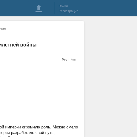
Войти
Регистрация
рия
милетней войны
Рус
Анг
ой империи огромную роль. Можно смело
ерии разработало свой путь,