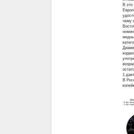
В это
Европ
удост
чему 
Восто
номин
медны
катег
Диаме
корре
употр
возра
остат
1 дае
В Рос
копей