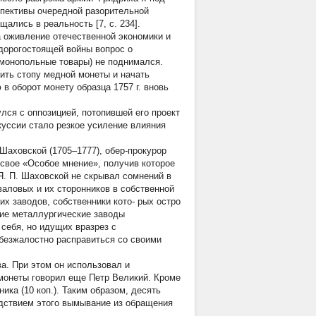
спективы очередной разорительной
ались в реальность [7, с. 234].
а оживление отечественной экономики и
 дорогостоящей войны вопрос о
 монопольные товары) не поднимался.
ить стопу медной монеты и начать
в оборот монету образца 1757 г. вновь
лся с оппозицией, потопившей его проект
куссии стало резкое усиление влияния
аховской (1705–1777), обер-прокурор
свое «Особое мнение», получив которое
Я. П. Шаховской не скрывал сомнений в
аловых и их сторонников в собственной
ких заводов, собственники кото- рых остро
шие металлургические заводы
себя, но идущих вразрез с
безжалостно расправиться со своими
а. При этом он использовал и
 монеты говорил еще Петр Великий. Кроме
ника
(10 коп.). Таким образом, десять
едствием этого вымывание из обращения