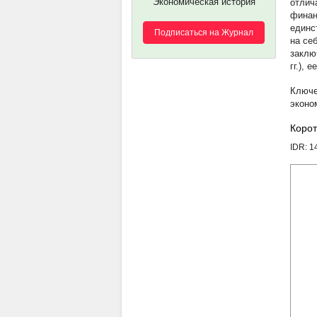
Экономическая история
отлич
финан
единс
Подписаться на Журнал
на се
заклю
гг.), 
эконо
Корот
IDR: 