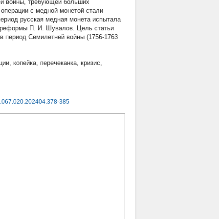
ей войны, требующей больших
у операции с медной монетой стали
период русская медная монета испытала
 реформы П. И. Шувалов. Цель статьи
в период Семилетней войны (1756-1763
ции
,
копейка
,
перечеканка
,
кризис
,
.067.020.202404.378-385