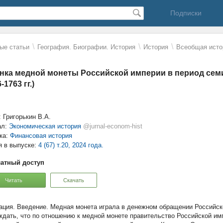
Подписки
\
\
\
ые статьи
География. Биографии. История
История
Всеобщая исто
нка медной монеты Российской империи в период се
-1763 гг.)
: Григорькин В.А.
ал:
Экономическая история
@jurnal-econom-hist
ка:
Финансовая история
я в выпуске:
4 (67) т.20, 2024 года.
атный доступ
Читать
Скачать
Введение. Медная монета играла в денежном обращении Российск
ждать, что по отношению к медной монете правительство Российской имп