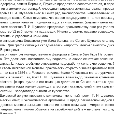
-сдорфом, взятия Берлина, Пруссия продолжала сопротивляться, и пер
нии и зимовки за границей, очередная задержка армии жалованья превращ
 время П. И. Шувалов внес в Сенат ряд законопроектов, направленных н
доходов казны. Стоит отметить, что за все предыдущие пять лет весьма
ении прямых налогов (подушная подать) и косвенных (акцизы и цены на
 этих проектов П. И. Шувалов предложил правительству еще раз увелич
водство 32 руб. монет из пуда меди. Иными словами, недавно вошедшую 
еканить с удвоением номинала.
о императрица Елизавета уже была больна, и в Сенате Шувалов столкну
ниях. Для графа ситуация складывалась непросто. Фоном сенатской дис
 Воронцовых.
ым оппонентом могущественного фаворита в Сенате был Яков Петрович Ш
а. Эта должность позволяла ему подавать на любое сенатское решение 
атрица Елизавета обычно отправляла на доработку сенатские решения. 
е столь легковесной монеты, практически открыто обвиняя фамилию Шув
е, так как с 1754 г. в России строились более 40 частных металлургичес
лись в заказах. Так, брат П. И. Шувалова Александр, захватив крупней
ейского Центра, сумел с его помощью добиться от Сената льготных для 
вовавшим тогда горным законодательством постановлений и тем самым 
рентами – заводовладельцами из купечества.
 Шаховской аргументированно критиковал монетный проект П. И. Шувалов
ический опыт, и экономические аргументы. О вреде легковесной медной
 удвоение монеты вызывает появление нового номинала –
медного гривен
 медных монет можно обменять на серебряный рубль – не станет ли сл
й монеты?