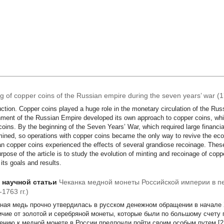
ng of copper coins of the Russian empire during the seven years’ war 
uction. Copper coins played a huge role in the monetary circulation of the Russ
ment of the Russian Empire developed its own approach to copper coins, whi
coins. By the beginning of the Seven Years’ War, which required large financial
ined, so operations with copper coins became the only way to revive the econo
n copper coins experienced the effects of several grandiose recoinage. Thes
rpose of the article is to study the evolution of minting and recoinage of cop
 its goals and results.
т научной статьи
Чеканка медной монеты Российской империи в п
1763 гг.)
ная медь прочно утвердилась в русском денежном обращении в начале X
ичие от золотой и серебряной монеты, которые были по большому счету 
ению к медной монете в России предпочли пойти своим особым путем [2, 