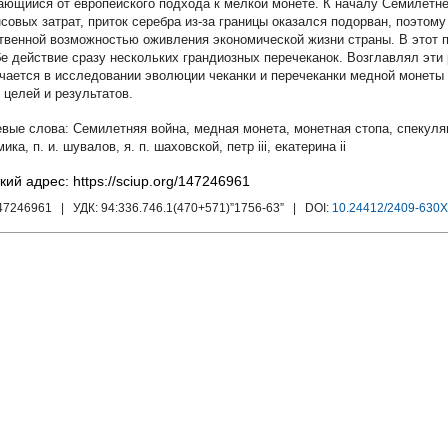
ающийся от европейского подхода к мелкой монете. К началу Семилетн
совых затрат, приток серебра из-за границы оказался подорван, поэтом
твенной возможностью оживления экономической жизни страны. В этот 
бе действие сразу нескольких грандиозных перечеканок. Возглавлял эти
чается в исследовании эволюции чеканки и перечеканки медной монеты 
ее целей и результатов.
Семилетняя война
,
медная монета
,
монетная стопа
,
спекуля
мика
,
п. и. шувалов
,
я. п. шаховской
,
петр iii
,
екатерина ii
кий адрес: https://sciup.org/147246961
147246961
| УДК:
94:336.746.1(470+571)”1756-63”
| DOI:
10.24412/2409-630X