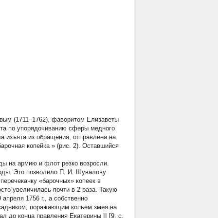
ым (1711–1762), фаворитом Елизаветы
ота по упорядочиванию сферы медного
а изъята из обращения, отправлена на
барочная копейка
» (рис. 2). Оставшийся
ды на армию и флот резко возросли.
оды. Это позволило П. И. Шувалову
перечеканку «барочных» копеек в
то увеличилась почти в 2 раза. Такую
 апреля 1756 г., а собственно
всадником, поражающим копьем змея на
л до конца правления Екатерины II [9, с.