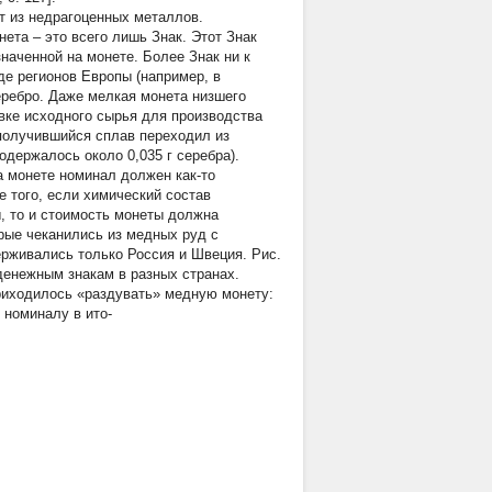
т из недрагоценных металлов.
ета – это всего лишь Знак. Этот Знак
наченной на монете. Более Знак ни к
яде регионов Европы (например, в
еребро. Даже мелкая монета низшего
авке исходного сырья для производства
получившийся сплав переходил из
содержалось около 0,035 г серебра).
а монете номинал должен как-то
 того, если химический состав
, то и стоимость монеты должна
рые чеканились из медных руд с
ерживались только Россия и Швеция. Рис.
денежным знакам в разных странах.
 приходилось «раздувать» медную монету:
 номиналу в ито-