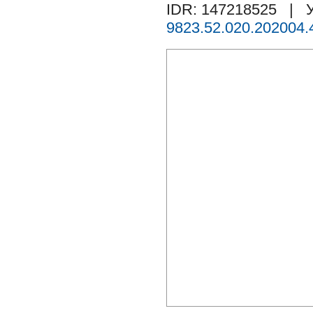
IDR: 147218525
| У
9823.52.020.202004.