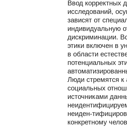
Ввод корректных д
исследований, ос
зависят от специа
индивидуальную о
дискриминации. Вс
этики включен в у
в области естеств
потенциальных эти
автоматизированн
Люди стремятся к 
социальных отноше
источниками данны
неидентифицируем
неиден-тифициров
конкретному челов