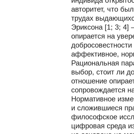
индивида открытос
авторитет, что бы
трудах выдающихся
Эриксона [1; 3; 4]
опирается на увер
добросовестности 
аффективное, норм
Рациональная пар
выбор, стоит ли д
отношение опирает
сопровождается н
Нормативное изме
и сложившиеся пр
философское иссле
цифровая среда из