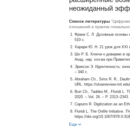
неожиданный эффе
Список литературы
"Цифрово
отношений и практик глокальн
Франк С. Л. Духовные основы об
510 с.
Харари Ю. Н. 21 урок для ХХI в
Шо Р. Б. Ключи к доверию в ор
Акад. нар. хоз-ва при Правител
Эриксон Э. Идентичность: юност
– 340 с.
Abraham Ch., Sims R. R., Daultre
URL: https://sloanreview.mit.edu/
Burr Ch., Taddeo М., Floridi L. 
2020. – Vol. 26. – P. 2313–2343.
Capurro R. Digitization as an Eth
Floridi L. The Onlife Initiative. 
https://doi.org/10.1007/978-3-31
Jones K. Trust as an affective att
Еще