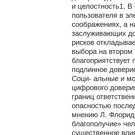
и целостность1. В
пользователя в эл
соображениях, а н
заслуживающих до
рисков откладывае
выбора на втором 
благоприятствует 
подлинное доверие
Соци- альные и мо
цифрового довери
границ ответствен
опасностью послед
мнению Л. Флорид
благополучие» чел
существенное влия