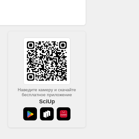
Наведите камеру и скачайте
бесплатное приложение
SciUp