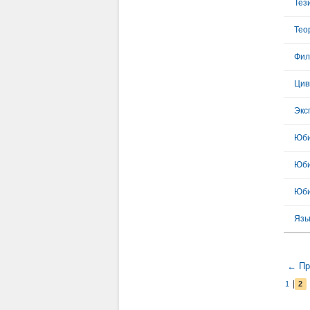
Тез
Тео
Фил
Цив
Экс
Юб
Юби
Юби
Язы
← Пр
|
1
2