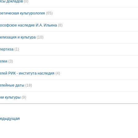
исы докладов
(0)
ретическая культурология
(65)
ософское наследие И.А. Ильина
(8)
илизация и культура
(10)
пертиза
(1)
илеи
(3)
лей РИК - института наследия
(4)
лейные даты
(18)
ки культуры
(9)
едыдущая