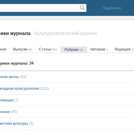
Подписки
рики журнала
- Культурологический журнал
вная
Выпуски
Статьи
Авторам
Редакция
Рубрики
64
691
1
2
34
рики журнала: 34
чная жизнь
(43)
кладная культурология
(125)
ликации
(1)
ензии
(45)
иотика культуры
(3)