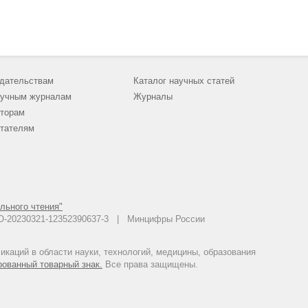
дательствам
Каталог научных статей
учным журналам
Журналы
торам
тателям
льного чтения"
 АО-20230321-12352390637-3 | Минцифры России
каций в области науки, технологий, медицины, образования
рованный товарный знак.
Все права защищены.