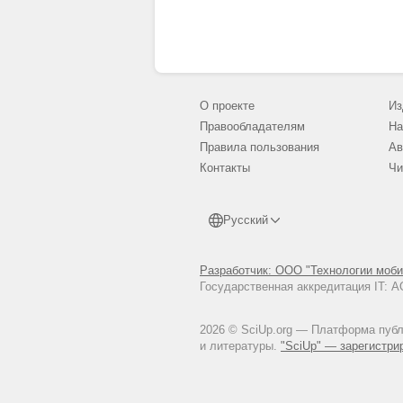
О проекте
Из
Правообладателям
На
Правила пользования
Ав
Контакты
Чи
Русский
Разработчик: ООО "Технологии моби
Государственная аккредитация IT:
2026 © SciUp.org — Платформа публи
и литературы.
"SciUp" — зарегистри