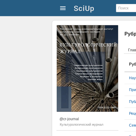
Руб
Гла
Руб
Нау
При
Пуб
Рец
@cr-journal
Культурологический журнал
Сем