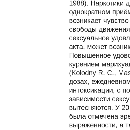
1988). Наркотики 
однократном приё
возникает чувство 
свободы движения
сексуальное удовл
акта, может возни
Повышенное удовол
курением марихуа
(Kolodny R. C., Ma
дозах, ежедневно
интоксикации, с 
зависимости секс
вытесняются. У 20
была отмечена эр
выраженности, а т