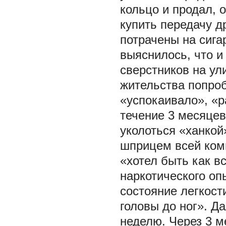
кольцо и продал, 
купить передачу д
потрачены на сига
выяснилось, что 
сверстников на ул
жительства попроб
«успокаивало», «р
течение 3 месяце
уколоться «ханкой
шприцем всей ком
«хотел быть как в
наркотического оп
состояние легкост
головы до ног». Д
неделю. Через 3 м