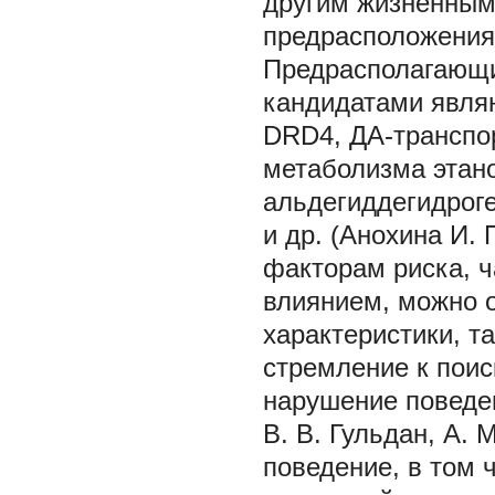
другим жизненным
предрасположения
Предрасполагающи
кандидатами явля
DRD4, ДА-транспор
метаболизма этано
альдегиддегидроге
и др. (Анохина И. П
факторам риска, 
влиянием, можно 
характеристики, т
стремление к поис
нарушение поведен
В. В. Гульдан, А.
поведение, в том 