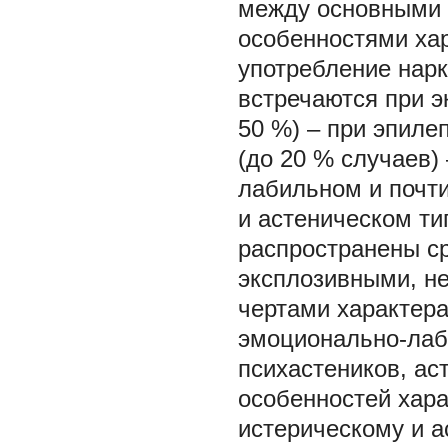
между основными 
особенностями хар
употребление нарк
встречаются при э
50 %) – при эпиле
(до 20 % случаев)
лабильном и почт
и астеническом т
распространены ср
эксплозивными, н
чертами характера
эмоционально-лаби
психастеников, ас
особенностей хар
истерическому и а