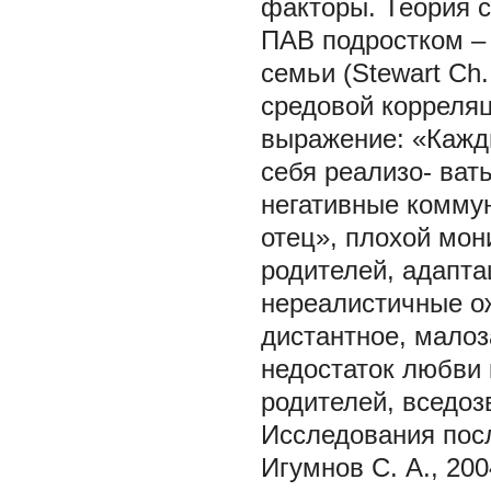
факторы. Теория с
ПАВ подростком – 
семьи (Stewart Ch.,
средовой корреля
выражение: «Кажды
себя реализо- ва
негативные коммун
отец», плохой мон
родителей, адапта
нереалистичные о
дистантное, малоз
недостаток любви 
родителей, вседоз
Исследования посл
Игумнов С. А., 20