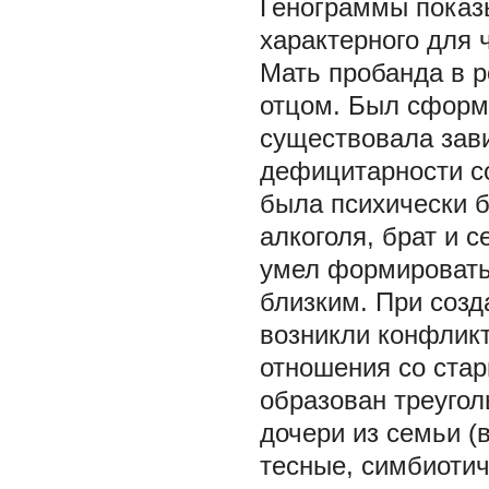
Генограммы показ
характерного для 
Мать пробанда в р
отцом. Был сформи
существовала зави
дефицитарности со
была психически б
алкоголя, брат и 
умел формировать
близким. При созд
возникли конфлик
отношения со стар
образован треугол
дочери из семьи (
тесные, симбиотич