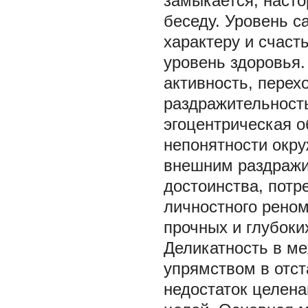
замыкается, насто
беседу. Уровень с
характеру и счаст
уровень здоровья
активность, перех
раздражительност
эгоцентрическая 
непонятности окр
внешним раздражи
достоинства, потр
личностного реном
прочных и глубоки
Деликатность в ме
упрямством в отс
недостаток целена