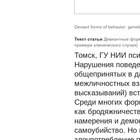
Deviant forms of behavior: geneti
Текст статьи
Девиантные форм
примере клинического случая)
Томск, ГУ НИИ пс
Нарушения поведен
общепринятых в д
межличностных вз
высказываний) вст
Среди многих форм
как бродяжничест
намерения и демо
самоубийство. Но
злоупотребление 