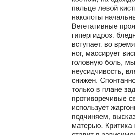
пальце левой кист
наколоты начальн
Вегетативные проя
гипергидроз, блед
вступает, во врем
ног, массирует ви
головную боль, мы
неусидчивость, вл
снижен. Спонтанно
только в плане за
противоречивые св
использует жаргон
подчиняем, выска
матерью. Критика 
ставит в зависимо