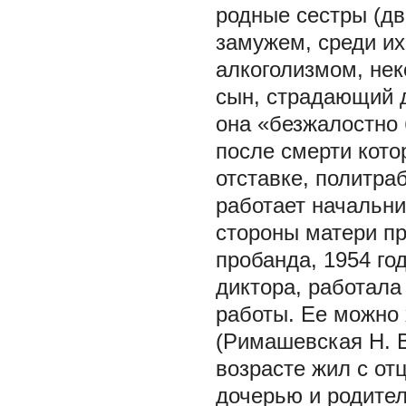
родные сестры (дв
замужем, среди их
алкоголизмом, нек
сын, страдающий 
она «безжалостно 
после смерти кото
отставке, политра
работает начальн
стороны матери пр
пробанда, 1954 го
диктора, работала
работы. Ее можно
(Римашевская Н. В.
возрасте жил с от
дочерью и родите