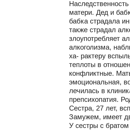
Наследственность 
матери. Дед и баб
бабка страдала ин
также страдал алк
злоупотребляет ал
алкоголизма, наб
ха- рактеру вспыл
теплоты в отноше
конфликтные. Мать
эмоциональная, во
лечилась в клиник
препсихопатия. Ро
Сестра, 27 лет, в
Замужем, имеет дв
У сестры с братом