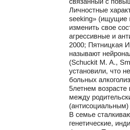
связанный с повыш
Личностные характ
seeking» (ищущие
изменить свое сос
агрессивные и ант
2000; Пятницкая И.
называют нейрона
(Schuckit M. A., Smi
установили, что н
больных алкоголиз
5летнем возрасте
между родительск
(антисоциальным)
В семье сталкива
генетические, инд