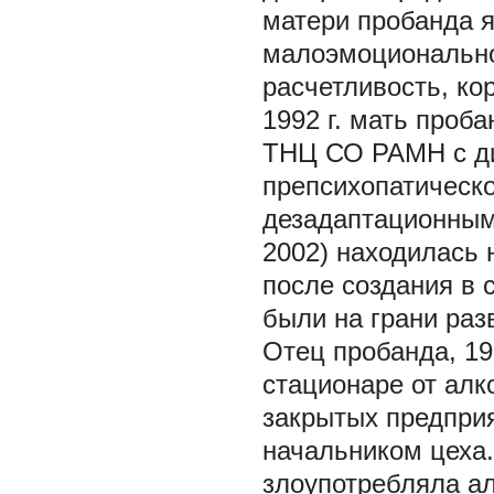
матери пробанда 
малоэмоционально
расчетливость, ко
1992 г. мать проб
ТНЦ СО РАМН с ди
препсихопатическ
дезадаптационным 
2002) находилась 
после создания в 
были на грани раз
Отец пробанда, 19
стационаре от алк
закрытых предпри
начальником цеха.
злоупотребляла а