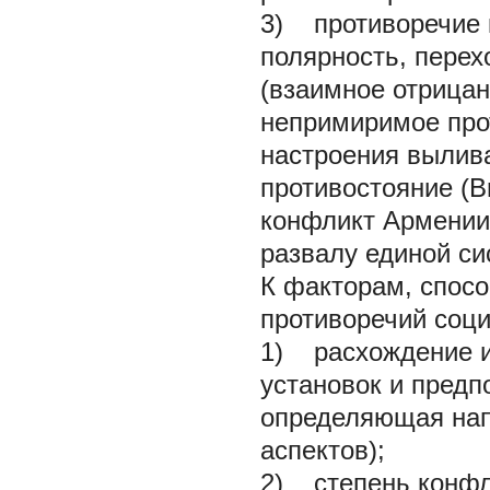
3) противоречие к
полярность, пере
(взаимное отрица
непримиримое про
настроения вылива
противостояние (Br
конфликт Армении
развалу единой си
К факторам, спосо
противоречий соци
1) расхождение и
установок и предп
определяющая нап
аспектов);
2) степень конфл