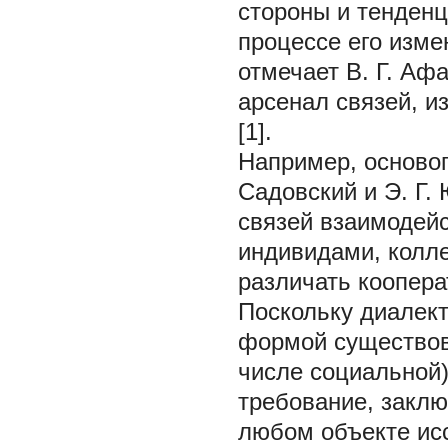
стороны и тенденц
процессе его изм
отмечает В. Г. Аф
арсенал связей, и
[1].
Например, основоп
Садовский и Э. Г.
связей взаимодей
индивидами, колл
различать кооперат
Поскольку диалек
формой существова
числе социальной)
требование, закл
любом объекте ис