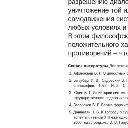
разрешению диале
уничтожение той и
самодвижения сис
любых условиях и 
В этом философск
положительного ха
противоречий – чт
Список литературы
Диалекти
Афанасьев В. Г. О целостных с
Блауберг И. В., Садовский В. 
философии. - 1978. - № 8. - С. 
Юдин Б. Г. Из истории систем
государственного педагогическог
Голобоков В. Г. Логика формир
Даниелян Н. В. К вопросу о с
аспекты): тезисы XIII ежегод
2000 года / редкол.: Э. В. Гирусо