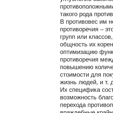
противоположными
такого рода проти
В противовес им н
противоречия – эт
групп или классов
общность их корен
оптимизацию функ
противоречия меж
повышению количес
стоимости для пок
жизнь людей, и т. д
Их специфика сост
возможность благ
перехода противоп
враждебные крайн