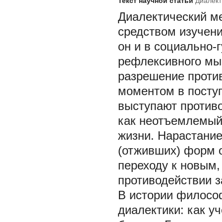
Текст научной статьи
Диалект
Диалектический м
средством изучен
он и в социально-
рефлексивного мы
разрешение проти
моментом в посту
выступают против
как неотъемлемый
жизни. Нарастание
(отживших) форм о
переходу к новым
противодействии з
В истории филосо
диалектики: как 