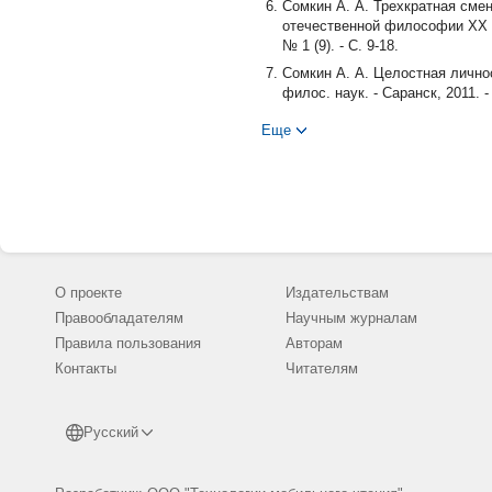
Сомкин А. А. Трехкратная сме
отечественной философии ХХ ве
№ 1 (9). - С. 9-18.
Сомкин А. А. Целостная лично
филос. наук. - Саранск, 2011. -
Шлекин С. И. От принципа прот
Еще
Rostow W. W. The Stages of Econ
О проекте
Издательствам
Правообладателям
Научным журналам
Правила пользования
Авторам
Контакты
Читателям
Русский