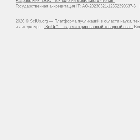
Разработчик: ООО "Технологии мобильного чтения"
Государственная аккредитация IT: АО-20230321-12352390637-
2026 © SciUp.org — Платформа публикаций в области науки, те
и литературы.
"SciUp" — зарегистрированный товарный знак.
Все