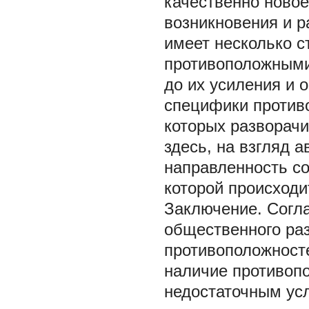
качественно новое
возникновения и р
имеет несколько с
противоположными
до их усиления и 
специфики противо
которых разворач
здесь, на взгляд 
направленность с
которой происход
Заключение. Согла
общественного раз
противоположност
наличие противоп
недостаточным ус