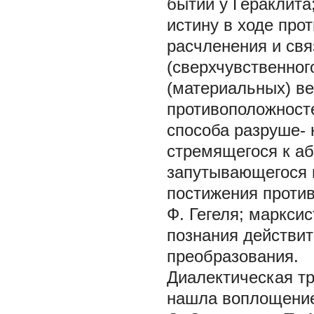
бытии у Гераклита
истину в ходе про
расчленения и свя
(сверхчувственног
(материальных) ве
противоположносте
способа разруше- 
стремящегося к а
запутывающегося 
постижения против
Ф. Гегеля; маркси
познания действит
преобразования.
Диалектическая т
нашла воплощение 