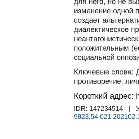
для него, но не в
изменение одной п
создает альтерна
диалектическое пр
неантагонистическ
положительным (е
социальной оппоз
противоречие
,
лич
Короткий адрес: h
IDR: 147234514
| У
9823.54.021.202102.