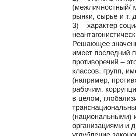
(межличностный/ 
рынки, сырье и т. д
3) характер социа
неантагонистическ
Решающее значени
имеет последний п
противоречий – э
классов, групп, 
(например, проти
рабочим, коррупц
в целом, глобали
транснациональны
(национальными) 
организациями и др
углубление закон