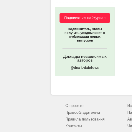
Подписаться на Журнал
Подпишитесь, чтобы
получать уведомления о
публикации новых
выпусков
Доклады независимых
авторов
@dna-izdatelstwo
О проекте
Из
Правообладателям
На
Правила пользования
Ав
Контакты
Чи