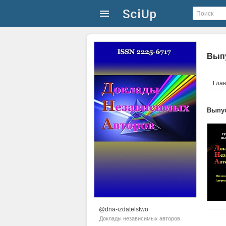
Выпу
Гла
Выпус
@dna-izdatelstwo
Доклады независимых авторов