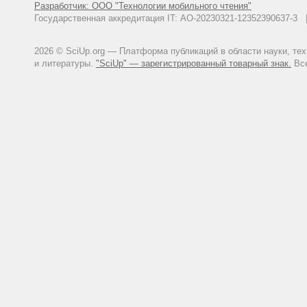
Разработчик: ООО "Технологии мобильного чтения"
Государственная аккредитация IT: АО-20230321-12352390637-
2026 © SciUp.org — Платформа публикаций в области науки, те
и литературы.
"SciUp" — зарегистрированный товарный знак.
Все