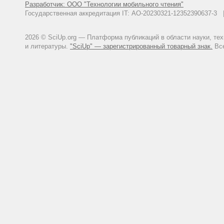
Разработчик: ООО "Технологии мобильного чтения"
Государственная аккредитация IT: АО-20230321-12352390637-
2026 © SciUp.org — Платформа публикаций в области науки, те
и литературы.
"SciUp" — зарегистрированный товарный знак.
Все