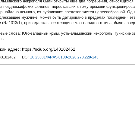
Альминского некрополя были открыты еще два погребения, относящихся 
ы позднескифских склепов, переставших к тому времени функционироват
ор найдено немного, их публикация представляется целесообразной. Одно
длежавшее мужчине, может быть датировано в пределах последней четвер
е (№ 1313/1), принадлежавшее женщине монголоидного типа, было соверш
Юго-западный крым
,
усть-альминский некрополь
,
гуннские з
ов
кий адрес: https://sciup.org/143182462
143182462
| DOI:
10.25681/IARAS.0130-2620.273.229-243