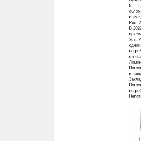
5.
Пун
облом
в яме
Рис. 2
В 202
архео
Усть-
однои
погре
относ
Ломон
Погре
и при
Закла
Погре
погре
Непот