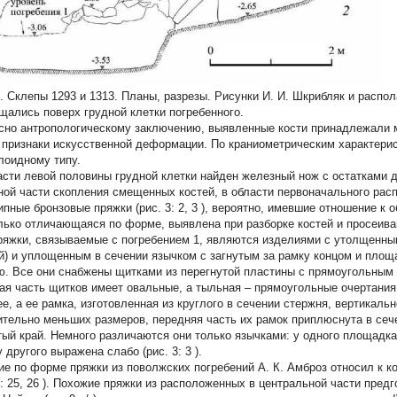
2. Склепы 1293 и 1313. Планы, разрезы. Рисунки И. И. Шкрибляк и распо
щались поверх грудной клетки погребенного.
сно антропологическому заключению, выявленные кости принадлежали 
 признаки искусственной деформации. По краниометрическим характерис
лоидному типу.
асти левой половины грудной клетки найден железный нож с остатками д
ной части скопления смещенных костей, в области первоначального рас
ипные бронзовые пряжки (рис. 3:
2, 3
), вероятно, имевшие отношение к 
лько отличающаяся по форме, выявлена при разборке костей и просеиван
ряжки, связываемые с погребением 1, являются изделиями с утолщенны
й) и уплощенным в сечении язычком с загнутым за рамку концом и площ
ю. Все они снабжены щитками из перегнутой пластины с прямоугольным 
ая часть щитков имеет овальные, а тыльная – прямоугольные очертания.
ее, а ее рамка, изготовленная из круглого в сечении стержня, вертикальн
ительно меньших размеров, передняя часть их рамок приплюснута в сече
тый край. Немного различаются они только язычками: у одного площадка 
 у другого выражена слабо (рис. 3:
3
).
е по форме пряжки из поволжских погребений А. К. Амброз относил к концу
1:
25, 26
). Похожие пряжки из расположенных в центральной части пред