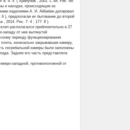
в. н. э. (
Храпунов
, 2002. С 48. Рис. 68:
тны и находки, происходящие из
жими изделиями А. И. Айбабин датировал
:
6
), предполагая их бытование до второй
ва
, 2014. Рис. 7:
4
; 177:
8
).
 склеп располагался приблизительно в 27
о-западу от нее вытянутой
фскому периоду функционирования
 плита, изначально закрывавшая камеру,
сть погребальной камеры были заполнены
лада. Задняя его часть представляла
северо-западной, противоположной от