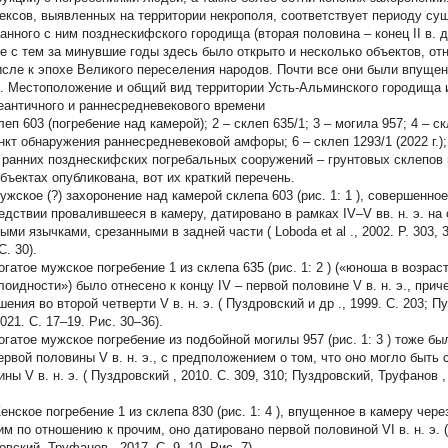
ексов, выявленных на территории некрополя, соответствует периоду су
анного с ним позднескифского городища (вторая половина – конец II в. до н
е с тем за минувшие годы здесь было открыто и несколько объектов, от
исле к эпохе Великого переселения народов. Почти все они были впуще
1. Местоположение и общий вид территории Усть-Альминского городища 
еантичного и раннесредневекового времени
леп 603 (погребение над камерой);
2
– склеп 635/1;
3
– могила 957;
4
– ск
ункт обнаружения раннесредневековой амфоры;
6
– склеп 1293/1 (2022 г.)
 ранних позднескифских погребальных сооружений – грунтовых склепов
объектах опубликована, вот их краткий перечень.
жское (?)
захоронение над камерой склепа 603
(рис. 1:
1
), совершенное
едствии провалившееся в камеру, датировано в рамках IV–V вв. н. э. н
тыми язычками, срезанными в задней части (
Loboda et al
., 2002. P. 303, 
С. 30).
гатое мужское
погребение 1 из склепа 635
(рис. 1:
2
) («юноша в возрас
лоидности») было отнесено к концу IV – первой половине V в. н. э., при
ения во второй четверти V в. н. э. (
Пуздровский и др
., 1999. С. 203;
Пу
2021. С. 17–19. Рис. 30–36).
гатое мужское
погребение из подбойной могилы 957
(рис. 1:
3
) тоже бы
первой половины V в. н. э., с предположением о том, что оно могло быть
ны V в. н. э. (
Пуздровский
, 2010. С. 309, 310;
Пуздровский, Труфанов
,
енское
погребение 1 из склепа 830
(рис. 1:
4
), впущенное в камеру чере
им по отношению к прочим, оно датировано первой половиной VI в. н. э. (
овский, Труфанов
, 2017. С. 9, 10. Рис. 7).