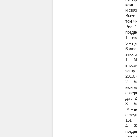
компл
и связ
Вмест
том ч
Рис. 
поздн
1
– ск
5
– п
более
этих 
1. Му
впосл
загну
2010. 
2. Бо
монго
соверш
др
., 
3. Бо
IV – 
середи
16).
4. Ж
поздн
Пуздр