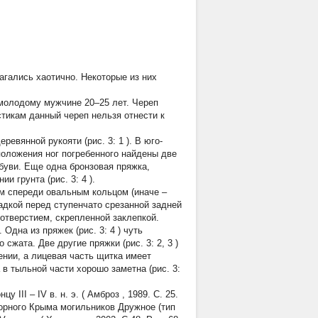
лагались хаотично. Некоторые из них
молодому мужчине 20–25 лет. Череп
тикам данный череп нельзя отнести к
еревянной рукояти (рис. 3:
1
). В юго-
положения ног погребенного найдены две
обуви. Еще одна бронзовая пряжка,
ии грунта (рис. 3:
4
).
м спереди овальным кольцом (иначе –
адкой перед ступенчато срезанной задней
отверстием, скрепленной заклепкой.
 Одна из пряжек (рис. 3:
4
) чуть
о сжата. Две другие пряжки (рис. 3:
2, 3
)
нии, а лицевая часть щитка имеет
в тыльной части хорошо заметна (рис. 3:
 III – IV в. н. э. (
Амброз
, 1989. С. 25.
горного Крыма могильников Дружное (тип