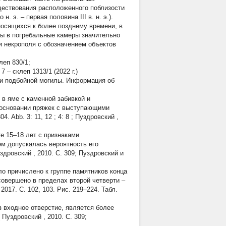
ществования расположенного поблизости
. э. – первая половина III в. н. э.).
носящихся к более позднему времени, в
ны в погребальные камеры значительно
и некрополя с обозначением объектов
леп 830/1;
;
7
– склеп 1313/1 (2022 г.)
 и подбойной могилы. Информация об
 в яме с каменной забивкой и
а основании пряжек с выступающими
304. Abb. 3:
11, 12
; 4:
8
;
Пуздровский
,
те 15–18 лет с признаками
чем допускалась вероятность его
здровский
, 2010. С. 309;
Пуздровский и
ло причислено к группе памятников конца
 совершено в пределах второй четверти –
 2017. С. 102, 103. Рис. 219–224. Табл.
з входное отверстие, является более
Пуздровский
, 2010. С. 309;