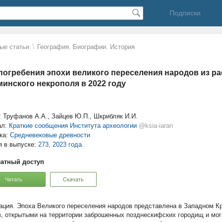
Подписки
\
ые статьи
География. Биографии. История
погребения эпохи великого переселения народов из ра
инского некрополя в 2022 году
: Труфанов А.А., Зайцев Ю.П., Шкрибляк И.И.
ал:
Краткие сообщения Института археологии
@ksia-iaran
ка:
Средневековые древности
я в выпуске:
273, 2023 года.
атный доступ
Читать
Скачать
Эпоха Великого переселения народов представлена в Западном К
в, открытыми на территории заброшенных позднескифских городищ и моги