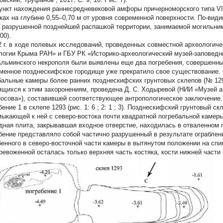
кт нахождения раннесредневековой амфоры
причерноморского типа VIII
ках на глубине 0,55–0,70 м от уровня современной поверхности. По-вид
, разрушенной позднейшей распашкой территории, занимаемой могильник
00).
2 г. в ходе полевых исследований, проведенных совместной археологич
логии Крыма РАН» и ГБУ РК «Историко-археологический музей-заповедни
Альминского некрополя были выявлены еще два погребения, совершенны
менное позднескифское городище уже прекратило свое существование.
бальные камеры более ранних позднескифских грунтовых склепов (№ 1293
ящихся к этим захоронениям, проведена Д. С. Ходыревой (НИИ «Музей а
осова»), составившей соответствующее антропологическое заключение.
бение 1 в склепе 1293
(рис. 1:
6
; 2:
1
; 3). Позднескифский грунтовый ск
мыкающей к ней с северо-востока почти квадратной погребальной камеры
дная плита, закрывавшая входное отверстие, находилась в отваленном 
бение представляло собой частично разрушенный в результате ограблени
бенного в северо-восточной части камеры в вытянутом положении на спин
ревоженной осталась только верхняя часть костяка, кости нижней част