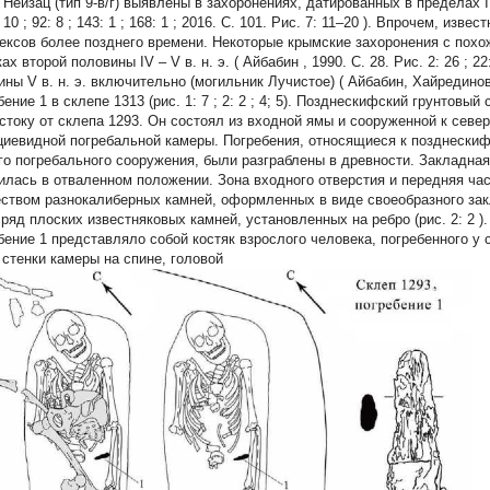
и Нейзац (тип 9-в/г) выявлены в захоронениях, датированных в пределах IV 
:
10
; 92:
8
; 143:
1
; 168:
1
; 2016. С. 101. Рис. 7:
11–20
). Впрочем, извес
ексов более позднего времени. Некоторые крымские захоронения с похо
ах второй половины IV – V в. н. э. (
Айбабин
, 1990. С. 28. Рис. 2:
26
; 22
ины V в. н. э. включительно (могильник Лучистое) (
Айбабин, Хайредино
бение 1 в склепе 1313
(рис. 1:
7
; 2:
2
; 4; 5). Позднескифский грунтовый
остоку от склепа 1293. Он состоял из входной ямы и сооруженной к север
циевидной погребальной камеры. Погребения, относящиеся к позднески
го погребального сооружения, были разграблены в древности. Закладная
илась в отваленном положении. Зона входного отверстия и передняя ча
ством разнокалиберных камней, оформленных в виде своеобразного зак
 ряд плоских известняковых камней, установленных на ребро (рис. 2:
2
).
бение 1 представляло собой костяк взрослого человека, погребенного у 
 стенки камеры на спине, головой