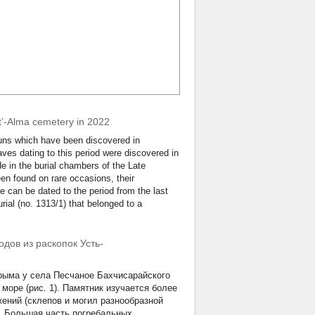
st’-Alma cemetery in 2022
Huns which have been discovered in
ves dating to this period were discovered in
 in the burial chambers of the Late
en found on rare occasions, their
le can be dated to the period from the last
urial (no. 1313/1) that belonged to a
дов из раскопок Усть-
рыма у села Песчаное Бахчисарайского
море (рис. 1). Памятник изучается более
ений (склепов и могил разнообразной
й. Большая часть погребальных