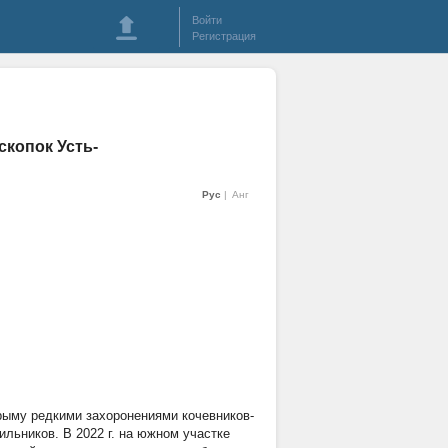
Войти
Регистрация
скопок Усть-
Рус
Анг
рыму редкими захоронениями кочевников-
льников. В 2022 г. на южном участке