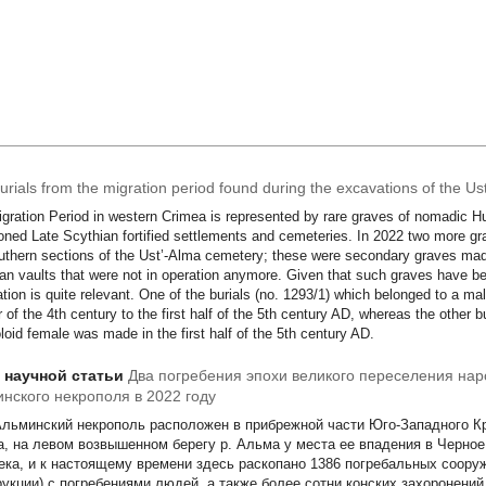
urials from the migration period found during the excavations of the U
gration Period in western Crimea is represented by rare graves of nomadic 
ned Late Scythian fortified settlements and cemeteries. In 2022 two more gra
uthern sections of the Ust’-Alma cemetery; these were secondary graves made
an vaults that were not in operation anymore. Given that such graves have be
ation is quite relevant. One of the burials (no. 1293/1) which belonged to a ma
r of the 4th century to the first half of the 5th century AD, whereas the other b
oid female was made in the first half of the 5th century AD.
т научной статьи
Два погребения эпохи великого переселения наро
нского некрополя в 2022 году
Альминский некрополь расположен в прибрежной части Юго-Западного К
а, на левом возвышенном берегу р. Альма у места ее впадения в Черное 
ека, и к настоящему времени здесь раскопано 1386 погребальных сооруж
рукции) с погребениями людей, а также более сотни конских захоронени