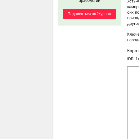
археологии
Усть-
камер
сих п
Подписаться на Журнал
прина
друго
народ
Корот
IDR: 