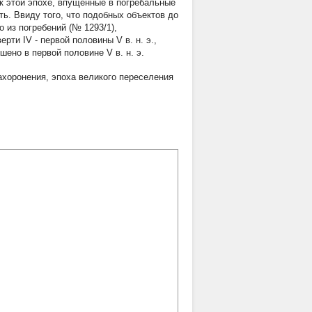
к этой эпохе, впущенные в погребальные
ь. Ввиду того, что подобных объектов до
 из погребений (№ 1293/1),
ти IV - первой половины V в. н. э.,
ено в первой половине V в. н. э.
ахоронения
,
эпоха великого переселения