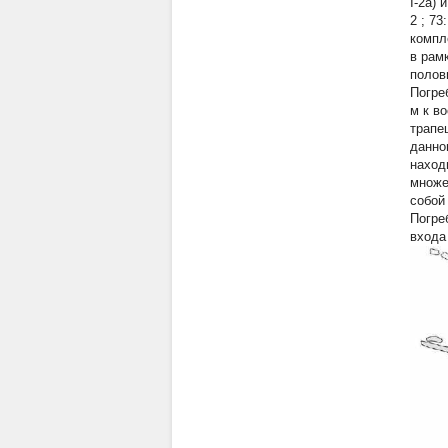
I-2а) 
2
; 73
компл
в рамк
полов
Погре
м к в
трапе
данно
наход
множе
собой
Погре
входа