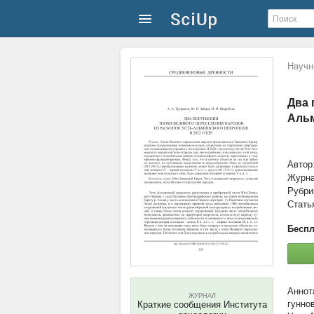
Научн
Два 
Альм
Автор
Журн
Рубри
Стать
Беспл
ЖУРНАЛ
гунно
Краткие сообщения Института