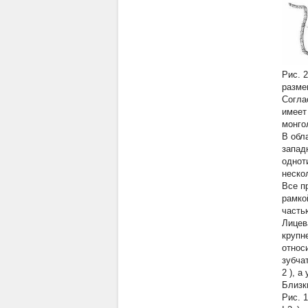
Рис. 
разме
Согла
имеет
монго
В обл
запад
однот
неско
Все п
рамко
часть
Лицев
крупн
относ
зубча
2
), а
Близки
Рис. 