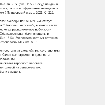
–X вв. н. э. (рис. 1:
5
). Сосуд найден в
имому, он или его фрагменты находились
ом (
Пуздровский и др
., 2021. С. 219.
еской экспедицией ФГБУН «Институт
к “Неаполь Скифский”», в южной части
е, когда расположенное поблизости
 Оба захоронения были впущены в
 и 1313). Экспертиза костных останков,
нтропологии МГУ им. М. В.
леп состоял из входной ямы со ступенями
. Склеп был ограблен в древности.
положении.
я скелет взрослого человека,
е головой на северо-восток.
и были смещены