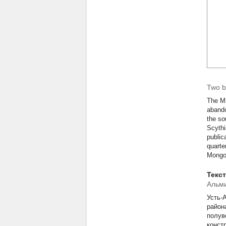
Two b
The Mi
abando
the so
Scythi
public
quarte
Mongol
Текс
Альми
Усть-
район
полув
конст