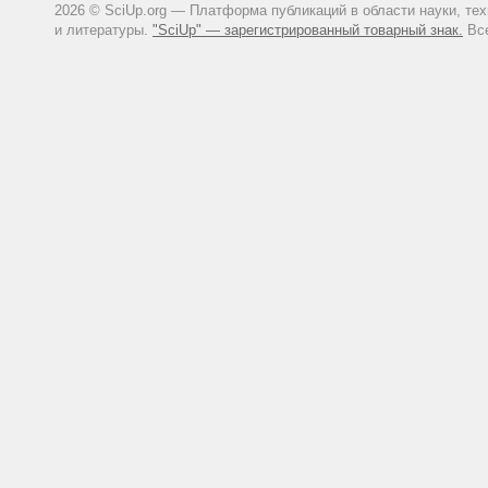
2026 © SciUp.org — Платформа публикаций в области науки, те
и литературы.
"SciUp" — зарегистрированный товарный знак.
Все