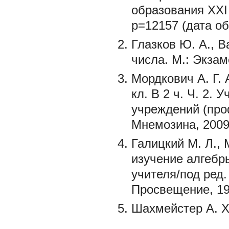
образования XXI в
p=12157 (дата об
Глазков Ю. А., 
числа. М.: Экзам
Мордкович А. Г. 
кл. В 2 ч. Ч. 2
учреждений (проф
Мнемозина, 2009.
Галицкий М. Л.,
изучение алгебр
учителя/под ред. 
Просвещение, 199
Шахмейстер А. Х