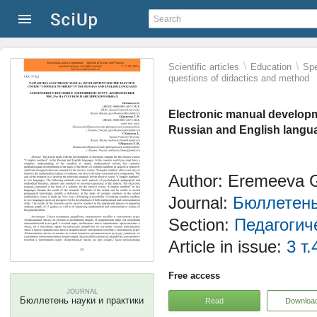
\
\
Scientific articles
Education
Spe
questions of didactics and method
Electronic manual developm
Russian and English langu
Author: Eremeeva G
Journal:
Бюллетень
Section:
Педагогич
Article in issue:
3 т.
Free access
JOURNAL
Бюллетень науки и практики
Read
Downloa