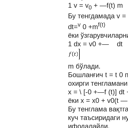
1
v = v
+ —f(t) m
0
Бу тенгдамада v =
v
f(t)
dt=
0
+m
ёки ўзгарувчиларн
1 dx = v0 +— dt
m бўлади.
Бошланғич
t = t
0
охирги тенгламани
x = \ [-0 +—f (t)]
ёки x = x0 + v0(t — 
Бу тенглама вақтг
куч таъсиридаги н
ифодалайди.