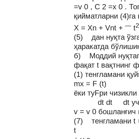
=v
0
,
С
2
=x
0
. То
қийматларни (4)га
—
X = Xn + Vnt +
t
(5) дан нуқта ўзг
ҳаракатда бўлиши
б) Моддий нуқтага
фақат
t
вақтнинг ф
(1) тенгламани қу
mx = F (t)
ёки туFри чизикли
dt dt dt учун 
v = v
0
бошланғич 
(7) тенгламани
t 
t