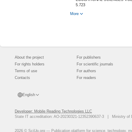
5.723
Исломов Б.И., Усмонов Б. З. А
More
гиперболического типа. \\ «Узб
Islomov B. I.,Usmonov B.Z. Nonloc
Labachevskii Journal of Mathema
Усмонов Б. З. Обобщения зада
гиперболического типа с разр
Исломов Б. И., Усмонов Б. З. 
гиперболического типа . // Ве
About the project
For publishers
Усмонов Б. З. Нелокальная кр
For rights holders
For scientific journals
оператором. //Булитин Институ
Terms of use
For authors
Исломов Б.И., Усмонов Б. З. “
Contacts
For readers
гиперболического оператором”
Bozor Islomovich Islomov, Bakhti
hyperbolic type equation” //Ves
English
Fizika" 2020. № 3
Исломов Б.И., Усмонов Б. З. К
Developer: Mobile Reading Technologies LLC
оператором Лаврентьева- Биц
State IT accreditation: AO-20230321-12352390637-3 | Ministry of 
приложения». Ташкент. 2017. С
Исломов Б.И., Усмонов Б. З. О
оператором Лаврентьева-Бица
2026 © SciUp.org — Publication platform for science, technology, med