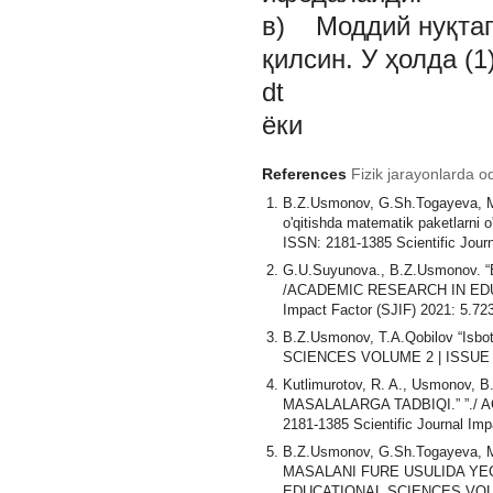
в) Моддий нуқтага
қилсин. У ҳолда (1
dt
ёки
References
Fizik jarayonlarda od
B.Z.Usmonov, G.Sh.Togayeva, M.A.D
o'qitishda matematik paketla
ISSN: 2181-1385 Scientific Jour
G.U.Suyunova., B.Z.Usmonov. “Bio
/ACADEMIC RESEARCH IN EDUCA
Impact Factor (SJIF) 2021: 5.72
B.Z.Usmonov, T.A.Qobilov “Isb
SCIENCES VOLUME 2 | ISSUE 5 | 
Kutlimurotov, R. A., Usmonov,
MASALALARGA TADBIQI.” ”./ 
2181-1385 Scientific Journal Imp
B.Z.Usmonov, G.Sh.Togayeva,
MASALANI FURE USULIDA YE
EDUCATIONAL SCIENCES VOLUME 2