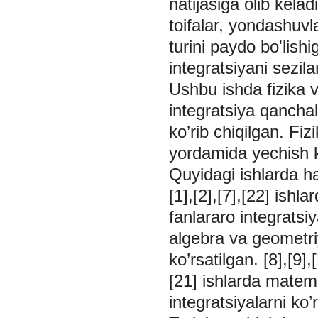
natijasiga olib kela
toifalar, yondashuvl
turini paydo bo'lishi
integratsiyani sezila
Ushbu ishda fizika v
integratsiya qancha
ko’rib chiqilgan. Fiz
yordamida yechish ko
Quyidagi ishlarda ha
[1],[2],[7],[22] ishl
fanlararo integratsiy
algebra va geometriy
ko’rsatilgan. [8],[9],
[21] ishlarda matema
integratsiyalarni ko’r