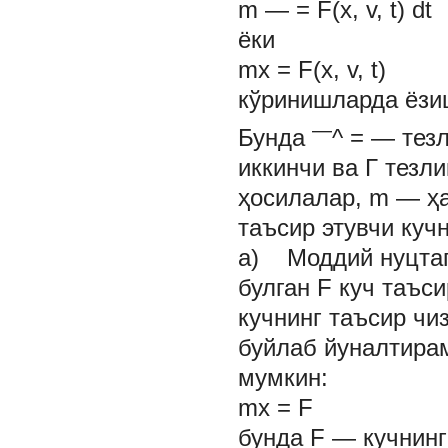
m — = F(x, v, t) dt
ёки
mx = F(x, v, t)
кўринишларда ёзи
—
Бунда
^ = — тез
иккинчи ва Г тезл
ҳосилалар,
m
— ҳа
таъсир этувчи куч
а) Моддий нуцтаг
булган F куч таъси
кучнинг таъсир чи
буйлаб йуналтирам
мумкин:
mx
=
F
бунда
F
— кучнинг