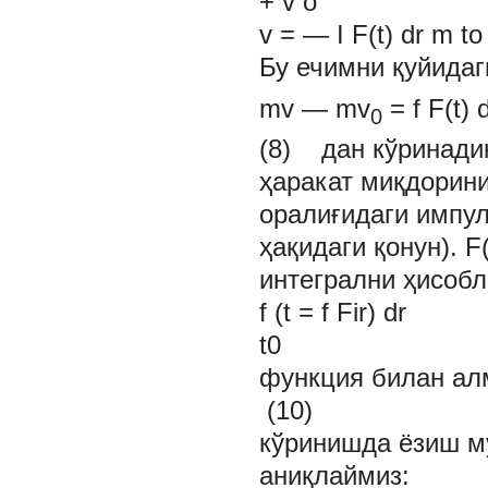
+ v
o
v = — I F(t) dr m to
Бу ечимни қуйидаг
mv — mv
= f
F(t)
0
(8) дан кўринадик
ҳаракат миқдорини
оралиғидаги импул
ҳақидаги қонун).
F
интегрални ҳисобл
f (t
=
f Fir) dr
t0
функция билан алм
(10)
кўринишда ёзиш му
аниқлаймиз: