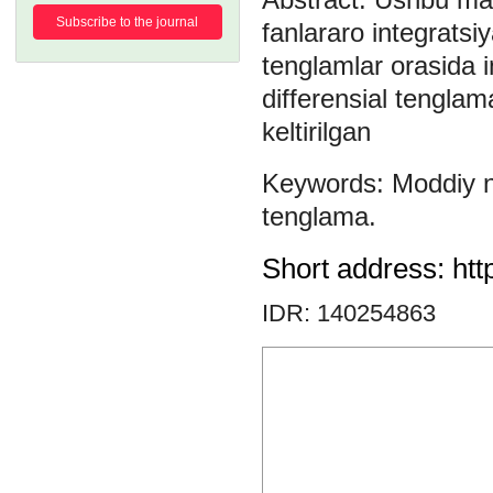
Subscribe to the journal
fanlararo integratsi
tenglamlar orasida i
differensial tenglam
keltirilgan
Moddiy 
tenglama.
Short address: htt
IDR: 140254863