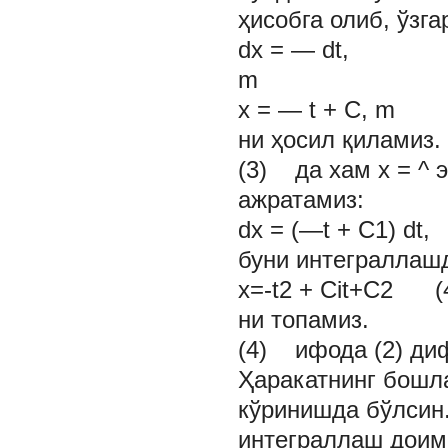
ҳисобга олиб, ўзг
dx = — dt,
m
x = — t + С, m
ни ҳосил қиламиз.
(3) да хам
x = ^
э
ажратамиз:
dx = (—t + С1) dt,
буни интеграллаш
x=-t2 + Cit+C2 (
ни топамиз.
(4) ифода (2) ди
Ҳаракатнинг бошл
кўринишда бўлсин. 
интеграллаш дои