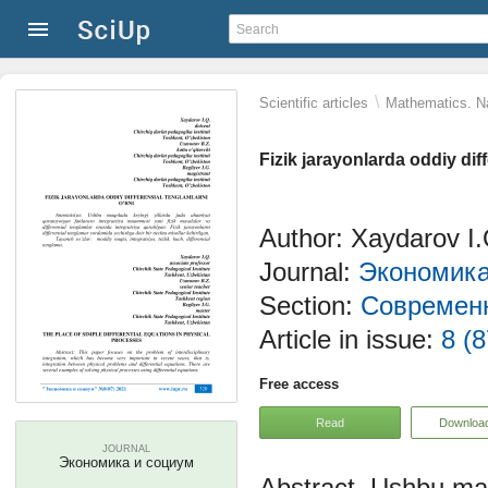
\
Scientific articles
Mathematics. Na
Fizik jarayonlarda oddiy diff
Author: Xaydarov I.
Journal:
Экономика
Section:
Современн
Article in issue:
8 (8
Free access
Read
Downloa
JOURNAL
Экономика и социум
Ushbu maq