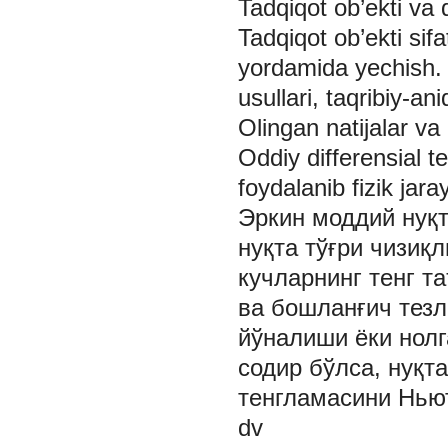
Tadqiqot ob’ekti va 
Tadqiqot ob’ekti sifa
yordamida yechish. 
usullari, taqribiy-ani
Olingan natijalar va u
Oddiy differensial 
foydalanib fizik jara
Эркин моддий нуқт
нуқта тўғри чизиқл
кучларнинг тенг т
ва бошланғич тезл
йўналиши ёки нолг
содир бўлса, нуқт
тенгламасини Ньют
dv