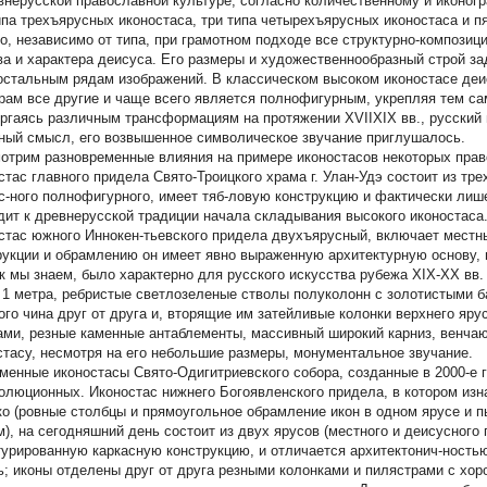
внерусской православной культуре, согласно количественному и иконо
ипа трехъярусных иконостаса, три типа четырехъярусных иконостаса и п
о, независимо от типа, при грамотном подходе все структурно-композиц
ва и характера деисуса. Его размеры и художественнообразный строй з
остальным рядам изображений. В классическом высоком иконостасе деи
рам все другие и чаще всего является полнофигурным, укрепляя тем с
ргаясь различным трансформациям на протяжении XVIIXIX вв., русский 
ный смысл, его возвышенное символическое звучание приглушалось.
отрим разновременные влияния на примере иконостасов некоторых право
стас главного придела Свято-Троицкого храма г. Улан-Удэ состоит из тре
с-ного полнофигурного, имеет тяб-ловую конструкцию и фактически лише
дит к древнерусской традиции начала складывания высокого иконостаса
стас южного Иннокен-тьевского придела двухъярусный, включает местн
рукции и обрамлению он имеет явно выраженную архитектурную основу, 
ак мы знаем, было характерно для русского искусства рубежа XIX-XX вв
 1 метра, ребристые светлозеленые стволы полуколонн с золотистыми 
ого чина друг от друга и, вторящие им затейливые колонки верхнего яр
ами, резные каменные антаблементы, массивный широкий карниз, венчаю
стасу, несмотря на его небольшие размеры, монументальное звучание.
менные иконостасы Свято-Одигитриевского собора, созданные в 2000-е г
олюционных. Иконостас нижнего Богоявленского придела, в котором изн
ко (ровные столбцы и прямоугольное обрамление икон в одном ярусе и п
м), на сегодняшний день состоит из двух ярусов (местного и деисусного 
турированную каркасную конструкцию, и отличается архитектонич-ностью:
ь; иконы отделены друг от друга резными колонками и пилястрами с хо