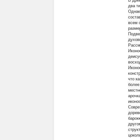
В дре
два т
Однак
соста
всем 
разме
Подве
духов
Рассм
Иконо
деису
восхо
Иконо
конст
что к
более
местн
арочк
иконо
Совре
дорев
барок
друго
струк
цокол