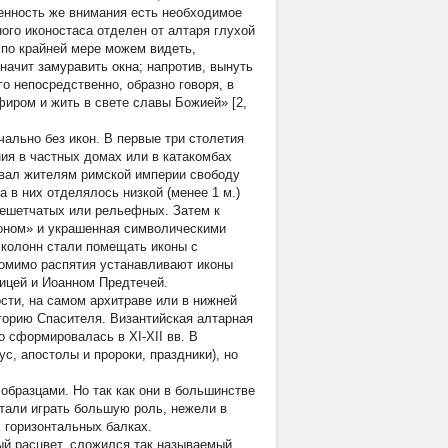
енность же внимания есть необходимое
ого иконостаса отделен от алтаря глухой
, по крайней мере можем видеть,
начит замуравить окна; напротив, вынуть
о непосредственно, образно говоря, в
фиром и жить в свете славы Божией» [2,
чально без икон. В первые три столетия
ия в частных домах или в катакомбах
аровал жителям римской империи свободу
 в них отделялось низкой (менее 1 м.)
 решетчатых или рельефных. Затем к
лоном» и украшенная символическими
 колонн стали помещать иконы с
 помимо распятия устанавливают иконы
ицей и Иоанном Предтечей.
сти, на самом архитраве или в нижней
торию Спасителя. Византийская алтарная
о сформировалась в XI-XII вв. В
с, апостолы и пророки, праздники), но
образцами. Но так как они в большинстве
тали играть большую роль, нежели в
 горизонтальных балках.
ый расцвет, сложился так называемый