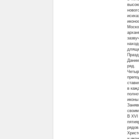
высок
новог
исиха
иконо
Моско
архан
зазву
наход
дляще
Празд
Дании
ряд.
Четыр
препо
стави
в каж
полно
иконы
Заняв
своим
В XVI
пятия
рядов
Христ
и ико