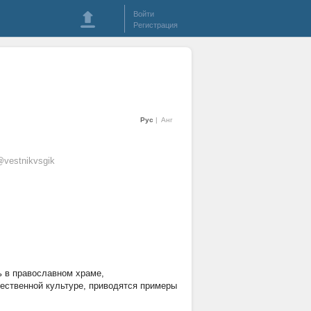
Войти
Регистрация
Рус
Анг
vestnikvsgik
ь в православном храме,
чественной культуре, приводятся примеры