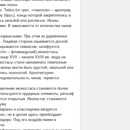
ями эпохи.
. Тябло (от греч. «темплон» – архитрав,
у (брус), концы которой закреплялись в
ась резьбой или росписью. Иконы
ами. В зависимости от количества чинов
 каркасными. При этом из деревянных
к. Лицевая сторона зашивается доской
покрывается левкасом, шлифуется,
isch» – фламандский) иконостасы
нце XVII – начале XVIII вв. мода на
ностасы стали напоминать помпезные
иконы могли быть круглой, овальной или
ись позолотой. Архитектурно-
ледовательность чинов, теряется
рамление иконостаса становится более
Используются ордерные элементы, рельеф
ется открытым. Иконостас становится
уму.
барокко и классицизма вводятся
ки», но в целом здесь преобладает
одерн. Под его воздействием в
хе.