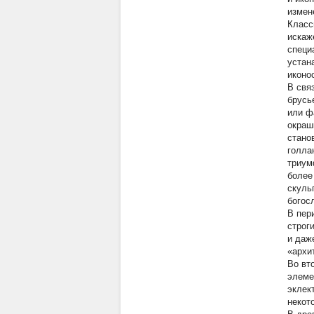
измен
Класс
искаж
специ
устан
иконо
В свя
брусь
или ф
окраш
стано
голла
триум
более
скуль
богос
В пер
строг
и даж
«архи
Во вт
элеме
эклек
некот