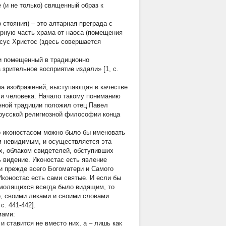
 (и не только) священный образ к
о стояния) – это алтарная преграда с
рную часть храма от наоса (помещения
сус Христос (здесь совершается
 и помещенный в традиционно
зрительное восприятие издали» [1, с.
ма изображений, выступающая в качестве
а и человека. Начало такому пониманию
нной традиции положил отец Павел
русской религиозной философии конца
о иконостасом можно было бы именовать
м невидимым, и осуществляется эта
х, облаком свидетелей, обступивших
 видение. Иконостас есть явление
и прежде всего Богоматери и Самого
 Иконостас есть сами святые. И если бы
 молящихся всегда было видящим, то
о, своими ликами и своими словами
. 441-442].
мами:
 ставится не вместо них, а – лишь как