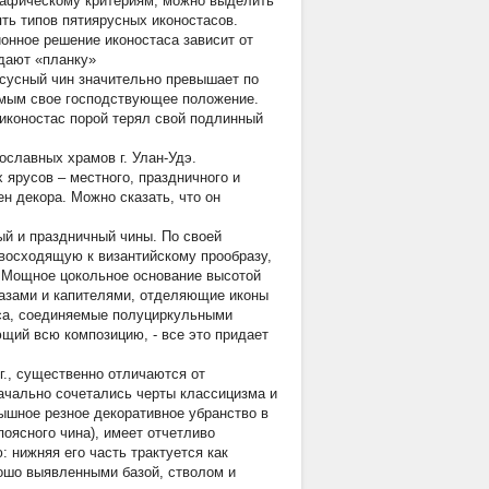
графическому критериям, можно выделить
ять типов пятиярусных иконостасов.
ионное решение иконостаса зависит от
адают «планку»
сусный чин значительно превышает по
амым свое господствующее положение.
иконостас порой терял свой подлинный
славных храмов г. Улан-Удэ.
х ярусов – местного, праздничного и
н декора. Можно сказать, что он
.
ый и праздничный чины. По своей
восходящую к византийскому прообразу,
. Мощное цокольное основание высотой
базами и капителями, отделяющие иконы
уса, соединяемые полуциркульными
щий всю композицию, - все это придает
г., существенно отличаются от
ачально сочетались черты классицизма и
ышное резное декоративное убранство в
поясного чина), имеет отчетливо
 нижняя его часть трактуется как
рошо выявленными базой, стволом и