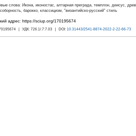
Икона
,
иконостас
,
алтарная преграда
,
темплон
,
деисус
,
древ
соборность
,
барокко
,
классицизм
,
"византийско-русский" стиль
кий адрес: https://sciup.org/170195674
170195674
| УДК:
726.1/.7:7.03
| DOI:
10.31443/2541-8874-2022-2-22-66-73