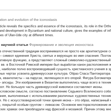
tion and evolution of the iconostasis
ticle reveals the specifics and essence of the iconostasis, its role in the Ort
 and development in Byzantium and national culture, gives the examples of in
es of Ulan-Ude city at different times.
т научной статьи
Формирование и эволюция иконостаса
в отечественной традиции воспринимался не просто как архитектурное с
 – символ единения Христа, святых и верующих во имя спасения. Поэто
ативную функцию, а представляют сложный символико-художественный
I вв. в Восточной Римской империи был выработан канон расположения
, наиболее полно воспроизводивший сущность христианского учения в з
ных чертах усвоила древнерусская культура. Образ Спаса Пантократора
а, евангелисты – на парусах, являющихся его опорой. Фигура Богомате
– апсиды. Эти изображения в Византии выполнялись чаще всего в техник
рот. Но большую часть древнерусской живописи составляют иконы.
ословском смысле, согласно постановлению Седьмого Вселенского собор
ания, выполненные с использованием различных художественных техник,
я. Но с искусствоведческой точки зрения икона – это образ, написанный 
), покрытой особым грунтом – левкасом. Основное месторасположение ик
ских храмах они преобладали над фреской и мозаикой. Причин этому мно