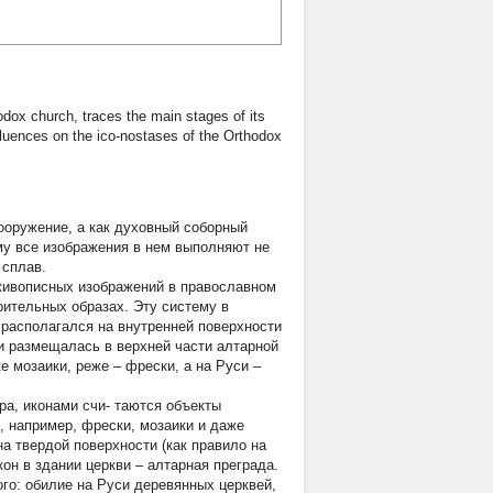
hodox church, traces the main stages of its
fluences on the ico-nostases of the Orthodox
ооружение, а как духовный соборный
му все изображения в нем выполняют не
 сплав.
 живописных изображений в православном
рительных образах. Эту систему в
 располагался на внутренней поверхности
ри размещалась в верхней части алтарной
е мозаики, реже – фрески, а на Руси –
а, иконами счи- таются объекты
 например, фрески, мозаики и даже
на твердой поверхности (как правило на
он в здании церкви – алтарная преграда.
го: обилие на Руси деревянных церквей,