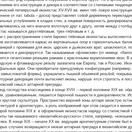
ениями его конструкции и декора в соответствии со стилевыми тенденци
ический пятиярусный иконостас XV-XVII вв. имел тяб- ловую конструкцию
енное от лат. tabula – доска) представляет собой деревянную перекладин
альных углублениях в кладке стен, а лицевая поверхность декорировал
авливались на него вначале вплотную друг к другу, затем между столбц
стас назывался двухтябловым, трех-тябловым и т. д.
зи с распространением стиля барокко тябловые иконостасы вытесняются
ев изготавливается каркас из вертикальных опор и горизонтальных бало
анерой с проемами для икон, царских и дьяконских врат, шпаклюется, 
ивается и декорируется. Так называемые «флемские» (от немецк. «flam
вятся гигантскими резными рамами с красочными вкраплениями икон. В ко
ндскую и фламандскую резьбу захватила как Европу, так и Россию. Ико
фальные арки. Они приобретали причудливую конфигурацию (например, 
 замысловатой формы), украшались пышной объемной резьбой, покрывал
птурная декорация почти вытесняет иконы, наруша- ется строгость и пос
ловский смысл алтарной преграды.
иод господства классицизма в конце XVIII – первой половине XIX вв. об
им, уравновешенным, лишается барочной пышности и декоративности. 
е круглая скульптура. Пространство верхней зоны алтаря зачастую оста
тектурой в архитектуре», а роль изображений при этом сводится к миним
орой половине XIX в. в оформление иконостасов наряду со стилистикой 
нты так называемого «византийско-русского» стиля, например, «кокошни
тика. В конце XIX – начале XX вв. ведущим архитектурным стилем был м
орых случаях возвращается низкая алтарная преграда в византийском ду