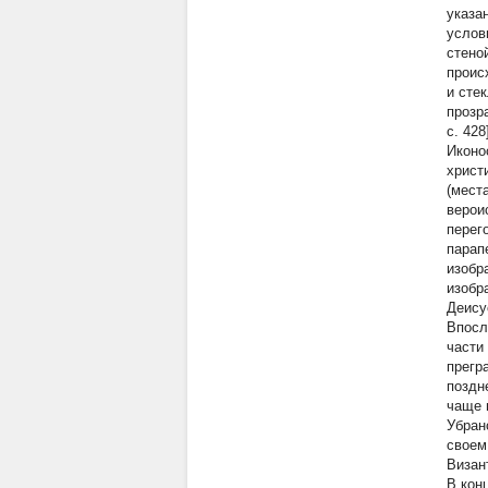
указа
услов
стено
проис
и сте
прозр
с. 428
Иконо
христ
(мест
верои
перег
парап
изобр
изобр
Деису
Впосл
части
прегр
поздн
чаще 
Убран
своем
Визан
В кон