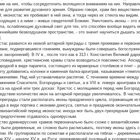
ние на них, чтобы сосредоточить молящихся вниманием на них. Направл
ие для развития духовного зрения. Образно говоря, храм без вещественн
й; иконостас же пробивает в ней окна, и тогда через их стекла мы видим
ходящее з а ними – живых свидетелей Божиих. Уничтожить иконы – это з
кла, ослабляющие духовный свет для тех, кто способен вообще видеть ег
ачнейшем безвоздушном пространстве, - это значит научиться дышать э
].
стас развился из низкой алтарной преграды с тремя проемами и первона
иане, подвергавшиеся гонениям, вынуждены были совершать богослужен
ах захоронений). В IV в., после того как в 313 г. Константин Великий д
споведания, христианские храмы стали возводиться повсеместно. Апсида
ородкой в виде парапета, состоящего из мраморных столбиков и плит –
ету добавились колонки и каменная балка-архитрав, называемая «темп
ажениями. Над ней устанавливали распятие. С течением времени между
ажением Спасителя, Богородицы и святых, а в VIII в. поверх архитрава
са на одной или трех досках: Христос с молящимися перед ним Богород
едствии количество икон на алтарной преграде увеличивалось. В частно
 преграды стали располагать иконы праздничного цикла, отражающие ис
ада в виде портика с иконами деисуса, святых и праздников окончательн
евизантийский период иконостас иногда мог быть двух-трехрядным (деису
предпочтение отдавалось одноярусным.
ство древнерусских храмов первоначально было схоже с византийскими 
 были деревянные, их сложно было расписывать, поэтому иконы здесь с
тии. Их группировали по сюжетам и располагали на тяблах – деревянных
це XIV – начале XV в. на Руси, переживавшей духовный и художественн