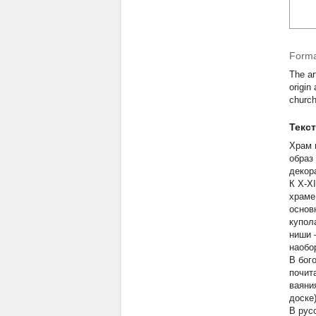
Forma
The ar
origin
church
Текс
Храм 
образ
декор
К X-X
храме
основ
купол
ниши 
наобо
В бог
почит
ваяни
доске
В рус