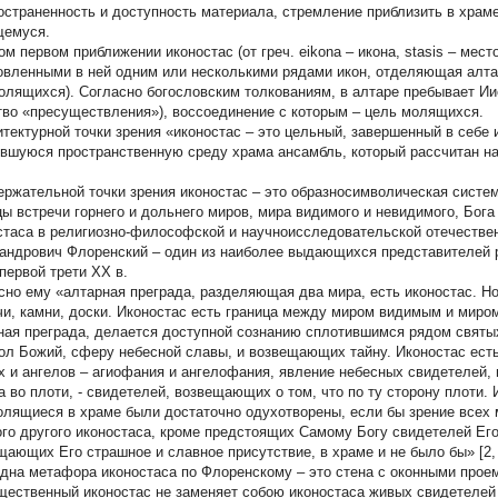
остраненность и доступность материала, стремление приблизить в храме
емуся.
м первом приближении иконостас (от греч. eikona – икона, stasis – мест
овленными в ней одним или несколькими рядами икон, отделяющая алта
олящихся). Согласно богословским толкованиям, в алтаре пребывает Ии
тво «пресуществления»), воссоединение с которым – цель молящихся.
итектурной точки зрения «иконостас – это цельный, завершенный в себе
вшуюся пространственную среду храма ансамбль, который рассчитан на 
ержательной точки зрения иконостас – это образносимволическая систе
цы встречи горнего и дольнего миров, мира видимого и невидимого, Бог
стаса в религиозно-философской и научноисследовательской отечестве
андрович Флоренский – один из наиболее выдающихся представителей 
 первой трети XX в.
сно ему «алтарная преграда, разделяющая два мира, есть иконостас. Н
чи, камни, доски. Иконостас есть граница между миром видимым и миро
ная преграда, делается доступной сознанию сплотившимся рядом святы
ол Божий, сферу небесной славы, и возвещающих тайну. Иконостас есть
х и ангелов – агиофания и ангелофания, явление небесных свидетелей, 
а во плоти, - свидетелей, возвещающих о том, что по ту сторону плоти.
олящиеся в храме были достаточно одухотворены, если бы зрение всех
ого другого иконостаса, кроме предстоящих Самому Богу свидетелей Ег
щающих Его страшное и славное присутствие, в храме и не было бы» [2, с
дна метафора иконостаса по Флоренскому – это стена с оконными прое
ественный иконостас не заменяет собою иконостаса живых свидетелей и