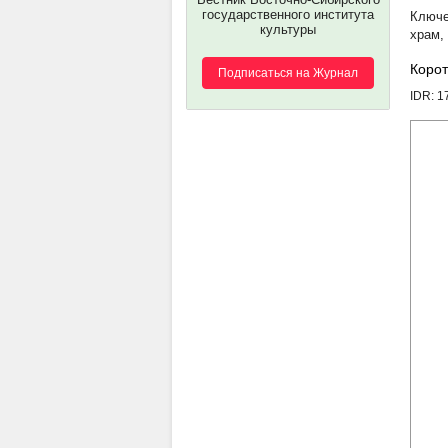
государственного института
культуры
храм
,
Корот
Подписаться на Журнал
IDR: 