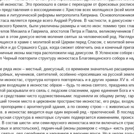
ий иконостас. Это произошло в связи с переходом от фресковых росписей
о представления о воссоединении с Христом всех молящихся (всей моля
зма и литургической реформы митрополита Киприана. Основоположнико
стаса является прежде всего Андрей Рублев. В частности, в деисусном
вского Кремля, были увеличены размеры и число икон: помимо трех гла
гелов Михаила и Гавриила, апостолов Петра и Павла, великомучеников Г
чал в этом деисусе мотив моления святых за человеческий род. Нагляд
ящихся в храме с молитвой всей Церкви перед Спасом, с молитвой вечн
йся и до Страшного Суда, когда сможет облегчить она и конечный пригов
ничные иконы мастера расположили над деисусом. В Успенском соборе
л Черный повторили структуру иконостаса Благовещенского собора и н
е ряда икон – местный, деисусный, со временем значительно расширенн
добных, мучеников, святителей, особенно «просиявших на русской земле
ли иконостас, структура которого повторялась и в других храмах XV в. 
дом входящем в иконостас образе – будь то икона святого, праздника ил
той раскрывали его связь с людским спасением, идею единения Бога и 
 и средствами чисто художественными: подчиняли их общему ритму, гар
ший точное место в церковном пространстве иконостас, его ряды, входящ
 пропорциям с архитектурой здания, а по своему строю – с живописью на е
 в. в иконостас вводится еще один верхний ряд - праотеческий. В после
русная структура в некоторых случаях подвергается изменениям, проис
. В состав шести- или семи-ярусного иконостаса могли включаться стра
овых и апостольских), пяднич-ный (иконы размером с «пядь» -кисть руки
н святых, ряд серафимов и херувимов в верхнем ярусе. Но в целом дал