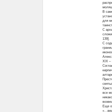
распр
молящ
В само
устан
для м
таинс
С арх
сложи
139].
С сод
грани
иконо
Алекс
XIX –
Согла
кирпи
алтар
Прест
святы
Христ
все м
никак
возве
Еще о
«…вещ