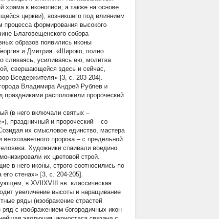
 храма к иконописи, а также на основе
щейся церкви), возникшего под влиянием
м процесса формирования высокого
 чине Благовещенского собора
вных образов появились иконы
еоргия и Дмитрия. «Широко, полно
но сливаясь, усиливаясь ею, молитва
ой, свершающейся здесь и сейчас,
ор Вседержителя» [3, с. 203-204].
 города Владимира Андрей Рублев и
ад праздниками расположили пророческий
ый (в него включали святых –
»), праздничный и пророческий – со-
«Созидая их смысловое единство, мастера
и ветхозаветного пророка – с предельной
человека. Художники спаивали воедино
монизировали их цветовой строй.
ие в него иконы, строго соотносились по
го стенах» [3, с. 204-205].
дующем, в XVIIXVIII вв. классическая
ходит увеличение высоты и наращивание
стные ряды (изображение страстей
) ряд с изображением богородичных икон
ьнейшая эволюция иконостаса связана с