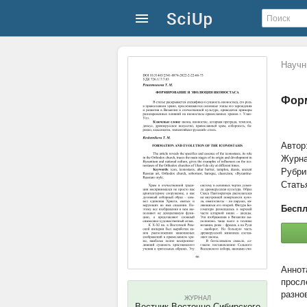
Научн
Форм
Автор
Журн
Рубри
Стать
Беспл
просл
разно
ЖУРНАЛ
Вестник Восточно-Сибирского