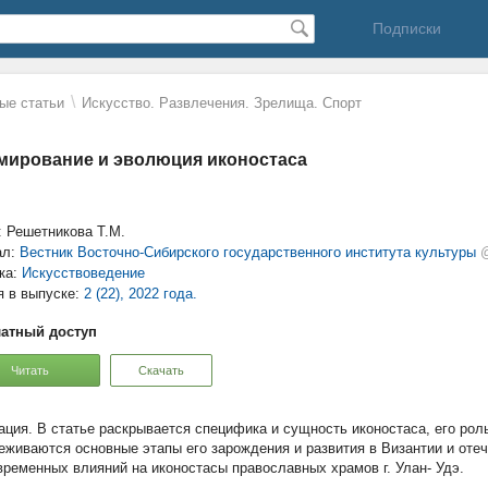
Подписки
\
ые статьи
Искусство. Развлечения. Зрелища. Спорт
ирование и эволюция иконостаса
: Решетникова Т.М.
ал:
Вестник Восточно-Сибирского государственного института культуры
@
ка:
Искусствоведение
я в выпуске:
2 (22), 2022 года.
атный доступ
Читать
Скачать
В статье раскрывается специфика и сущность иконостаса, его рол
еживаются основные этапы его зарождения и развития в Византии и оте
временных влияний на иконостасы православных храмов г. Улан- Удэ.