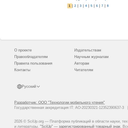
|
|
|
|
|
|
|
1
2
3
4
5
6
7
8
О проекте
Издательствам
Правообладателям
Научным журналам
Правила пользования
Авторам
Контакты
Читателям
Русский
Разработчик: ООО "Технологии мобильного чтения"
Государственная аккредитация IT: АО-20230321-12352390637-
2026 © SciUp.org — Платформа публикаций в области науки, те
и литературы.
"SciUp" — зарегистрированный товарный знак.
Все