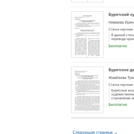
возможность д
бурятском теа
которое остал
Бурятский х
«сатори», кот
интуитивный х
Нимаева Ирин
режиссерских 
поиска решени
Статья научная
научное иссле
актерского тр
В данной стат
статьи приход
перевода произ
постмодернист
Бесплатно
режиссерской 
остается цент
Бурятское д
Жамбаева Туя
Статья научная
Бурятское иск
художественны
становление и
направленност
Бесплатно
искусства.
Следующая страница →