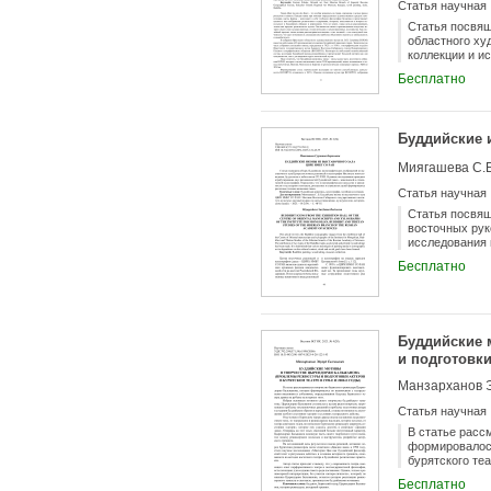
Статья научная
Статья посвящ
областного ху
коллекции и и
атрибуции и о
Бесплатно
значительной 
Сукачёва.
Буддийские 
Миягашева С.Б
Статья научная
Статья посвящ
восточных рук
исследования 
отпечатанной 
Бесплатно
контекста, ри
Буддийские 
и подготовки
Манзарханов 
Статья научная
В статье расс
формировалос
бурятского те
буддийскую те
Бесплатно
постановочных