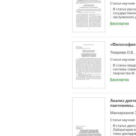
Статья научная
В статье расс
государственн
заслуженного 
Симонова.
Бесплатно
«Философия 
Токарева О.В.,
Статья научная
В статье пред
системы симво
творчества М.
целостности, 
Бесплатно
понимание сам
сделать следу
уникальной си
быть представ
понимании сущ
Анализ деят
анализ поняти
«демоническог
пантомимы. 
вв."
Манзарханов 
Статья научная
В статье дает
Лаборатория и
темы докладов