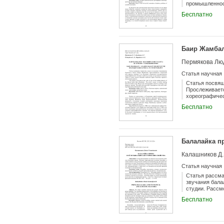
промышленност
особенности с
Бесплатно
объектов, вып
проведения ре
Баир Жамбал
Пермякова Люд
Статья научная
Статья посвящ
Прослеживаетс
хореографичес
наиболее ярки
Бесплатно
Балалайка п
Калашников Д.
Статья научная
Статья рассма
звучания бала
студии. Рассм
будет полезна
Бесплатно
ее инструмент