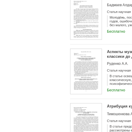
Бадмаев Алда
Статья научная
Молодёжь, пос
годов, ошибоч
без малого, уж
киноиндустрии
Бесплатно
нам пришла мы
Аспекты муз
классики до 
Руденко А.А.
Статья научная
В статье осве
классическую,
психофизическ
личностные ас
Бесплатно
такими как Дж
задающей тон 
акцентирующих
музыкантских 
Атрибуция к
взаимодействи
уникальное зв
Тимошенкова 
Статья научная
В статье пред
рассмотрены е