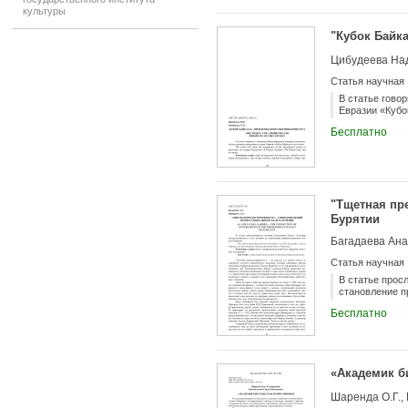
(Живопись) дл
культуры
произведения 
композиция или
"Кубок Байк
количество, с
имеет ли карт
Цибудеева На
определяющих 
Статья научная
В статье гово
Евразии «Кубок
Бесплатно
"Тщетная пр
Бурятии
Багадаева Ана
Статья научная
В статье прос
становление п
Бесплатно
«Академик б
Шаренда О.Г.,