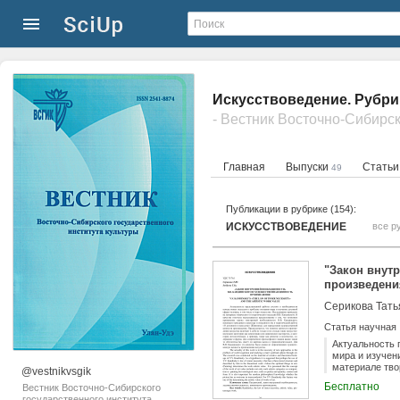
Искусствоведение. Рубри
Главная
Выпуски
Стать
49
Публикации в рубрике (154):
ИСКУССТВОВЕДЕНИЕ
все р
"Закон внут
произведени
Серикова Тат
Статья научная
Актуальность 
мира и изучен
материале тво
@vestnikvsgik
предположение
Бесплатно
Вестник Восточно-Сибирского
имеющего трие
государственного института