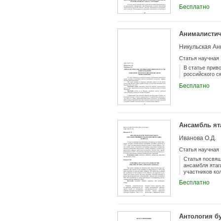
обучения дисц
Бесплатно
Анималистич
Никульская Ан
Статья научная
В статье прив
российского с
Бесплатно
Ансамбль ята
Иванова О.Д.
Статья научная
Статья посвящ
ансамбля ятаг
участников ко
уделяется сов
Бесплатно
Отмечается зн
Антология б