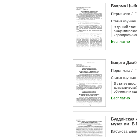
Баярма Цыби
Пермякова Л.Г.
Статья научная
В данной стат
академическог
хореографичес
артистической
Бесплатно
Баярто Дамба
Пермякова Л.Г.
Статья научная
В статье прос
драматический
обучении и сц
главного бале
Бесплатно
Цыдынжапова. 
пропаганду ку
культуры.
Буддийская 
музея им. В
Кабунова Еле