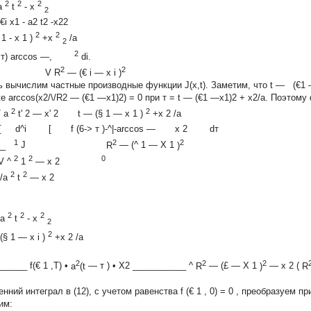
2
2
2
a
t
-
x
2
i x1 - a2 t2 -x22
2
2
1
-
x
1
)
+x
/a
2
2
 , т) arccos —,
di.
2
2
0
V
R
—
(€
i
—
x
i
)
ь вычислим частные производные функции J(x,t). Заметим, что t — (€1 —
е arccos(x2/\/R2 — (€1 —x1)2) = 0 при т = t — (€1 —x1)2 + x2/а. Поэтому dJ
2
2
/ a
t'
2
—
x'
2
t
—
(§
1
—
x
1
)
+x
2
/a
[ d^i [
f (6->
т
)-^|-arccos —
x
2
dт
1
2
2
___
J
R
—
(^
1
—
X
1
)
2
2
0
V
^
1
—
x
2
2
2
/a
t
—
x
2
2
2
2
a
t
-
x
2
2
(§
1
—
x
i
)
+x
2
/a
2
2
2
______
f(€
1
,T)
•
a
(t
—
т
)
•
X2
___________
^
R
—
(£
—
X
1
)
—
x
2
(
R
енний интеграл в (12), с учетом равенства
f
(€
1
, 0) = 0
, преобразуем пр
им: