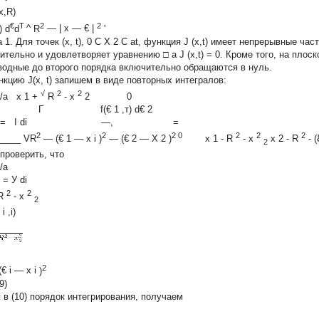
x,R)
€
T
2
2
) d
d
^
R
— |
x
—
€
|
'
 1.
Для точек
(x, t), 0
C
X
2
C
at,
функция J
(x,t)
имеет непрерывные част
ительно и удовлетворяет уравнению □ a J
(x,t) = 0.
Кроме того, на плоск
водные до второго порядка включительно обращаются в нуль.
ункцию
J(x, t)
запишем в виде повторных интегралов:
√
2
2
/a x
1
+
R
-
x
2
0
л f Г
f(€
1
,т) d€
2
) =
I di —, =
2
2
2 0
2
2
2
_____ VR
—
(€
1
—
x
i
)
—
(€
2
—
X
2
)
x
1
-
R
-
x
x
2
-
R
-
(
2
 проверить, что
/a
) = У di
2
2
R
-
x
2
i
,i)
s
2
(€
i
—
x
i
)
(9)
 в (10) порядок интегрирования, получаем