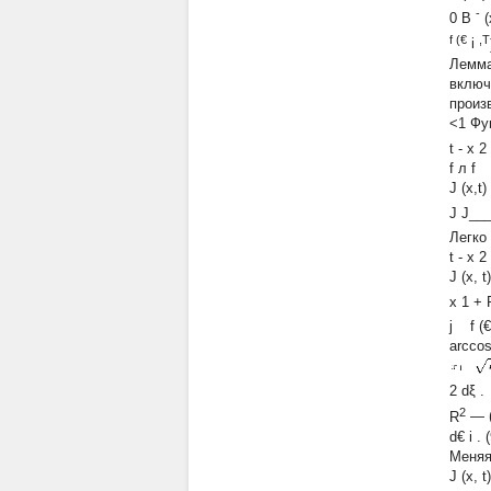
-
0 B
(
f (€
,T
i
Лемма
включ
произ
<1 Ф
t
-
x
2
f 
J (x,t
J J__
Легко
t
-
x
2
J (x, t
x
1
+ 
j
f (€
arcco
2 dξ .
2
R
—
d€
i
. 
Меняя
J (x, t)