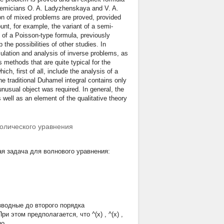
cademicians O. A. Ladyzhenskaya and V. A.
ion of mixed problems are proved, provided
unt, for example, the variant of a semi-
 of a Poisson-type formula, previously
he possibilities of other studies. In
rmulation and analysis of inverse problems, as
s methods that are quite typical for the
ch, first of all, include the analysis of a
he traditional Duhamel integral contains only
unusual object was required. In general, the
ell as an element of the qualitative theory
олического уравнения
я задача для волнового уравнения:
водные до второго порядка
 При этом предполагается, что
^(x)
,
^(x)
,
о.