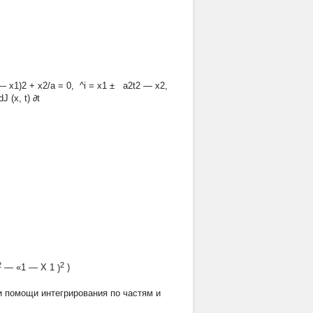
 x1)2 + x2/а = 0, ^i = x1 ± a2t2 — x2,
 (x, t) ∂t
2
2
—
«1
—
X
1
)
)
и помощи интегрирования по частям и