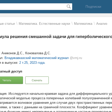
Подписки
\
\
\
ые статьи
Математика. Естественные науки
Математика
Анализ
ула решения смешанной задачи для гиперболическог
: Аниконов Д.С., Коновалова Д.С.
ал:
Владикавказский математический журнал
@vmj-ru
я в выпуске:
2 т.25, 2023 года.
атный доступ
Читать
Скачать
Исследуется начально-краевая задача для дифференциального ур
атической моделью процесса поперечных колебаний полуограниченной м
атривается волновое уравнения для случая двух пространственных пе
иями, а также с данными на граничной плоскости. Коэффициент уравнен
тные функции имеют непрерывные и ограниченные частные производные 