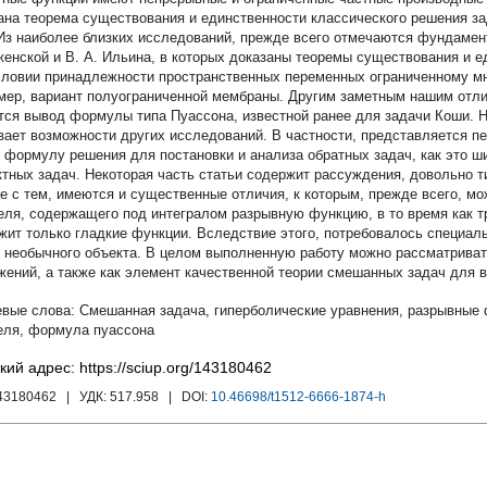
ана теорема существования и единственности классического решения з
 Из наиболее близких исследований, прежде всего отмечаются фундамен
енской и В. А. Ильина, в которых доказаны теоремы существования и 
словии принадлежности пространственных переменных ограниченному мно
мер, вариант полуограниченной мембраны. Другим заметным нашим отли
тся вывод формулы типа Пуассона, известной ранее для задачи Коши. 
вает возможности других исследований. В частности, представляется п
 формулу решения для постановки и анализа обратных задач, как это ши
ктных задач. Некоторая часть статьи содержит рассуждения, довольно 
е с тем, имеются и существенные отличия, к которым, прежде всего, мо
ля, содержащего под интегралом разрывную функцию, в то время как 
жит только гладкие функции. Вследствие этого, потребовалось специал
о необычного объекта. В целом выполненную работу можно рассматриват
жений, а также как элемент качественной теории смешанных задач для 
Смешанная задача
,
гиперболические уравнения
,
разрывные 
еля
,
формула пуассона
кий адрес: https://sciup.org/143180462
143180462
| УДК:
517.958
| DOI:
10.46698/t1512-6666-1874-h