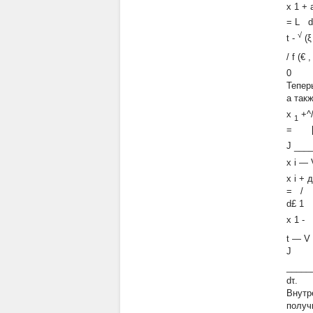
x
1
+ 
= L d€
√
t
-
(ξ
/
f (€
Тепер
а такж
x
+^
1
=
J
__
x
i
—
x
i
+ д
= /
d£
1
x
1
-
t
—
V
J
_____
dτ.
Внутр
получ