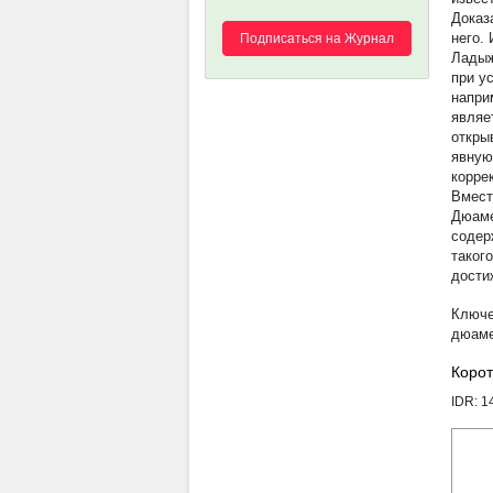
Доказ
него.
Подписаться на Журнал
Ладыж
при у
напри
являе
откры
явную
корре
Вмест
Дюаме
содер
таког
дости
дюам
Корот
IDR: 