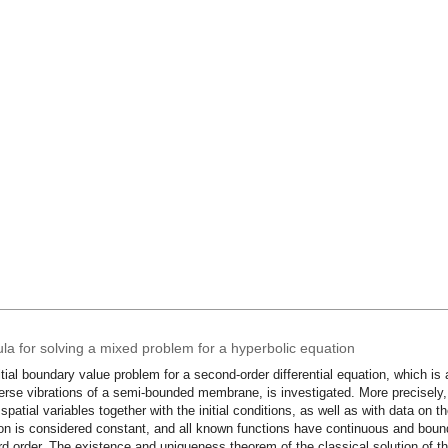
la for solving a mixed problem for a hyperbolic equation
itial boundary value problem for a second-order differential equation, which i
erse vibrations of a semi-bounded membrane, is investigated. More precisely,
 spatial variables together with the initial conditions, as well as with data on 
on is considered constant, and all known functions have continuous and bounde
ird order. The existence and uniqueness theorem of the classical solution of t