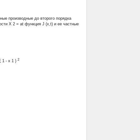
ные производные до второго порядка
ости
Х
2
= at
функция J
(x,t)
и ее частные
2
ξ
1
-
x
1
)