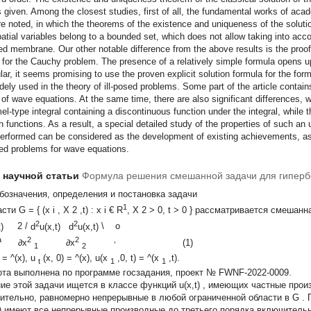
 is given. Among the closest studies, first of all, the fundamental works of a
are noted, in which the theorems of the existence and uniqueness of the solut
patial variables belong to a bounded set, which does not allow taking into acco
d membrane. Our other notable difference from the above results is the proof
for the Cauchy problem. The presence of a relatively simple formula opens up t
ular, it seems promising to use the proven explicit solution formula for the fo
widely used in the theory of ill-posed problems. Some part of the article contain
 of wave equations. At the same time, there are also significant differences, whi
l-type integral containing a discontinuous function under the integral, while t
 functions. As a result, a special detailed study of the properties of such an 
erformed can be considered as the development of existing achievements, as w
ed problems for wave equations.
т научной статьи
Формула решения смешанной задачи для гиперб
означения, определения и постановка задачи
1
асти
G
=
{
(x
i
, X
2
,t) : x
i
€
R
, X
2
> 0, t > 0
}
рассматривается смешанна
2
2
,t)
2
/
d
u(x,t) d
u(x,t)
\
о
a
2
2
,
∂x
∂x
(1)
1
2
) =
^(x),
u
(x, 0) = ^(x), u(x
,0,
t) = ^(x
,t).
t
1
1
ота выполнена по программе госзадания, проект № FWNF-2022-0009.
ие этой задачи ищется в классе функций
u(x,t)
, имеющих частные произ
ительно, равномерно непрерывные в любой ограниченной области в
G
.
t)
имеют все непрерывные производные до третьего порядка включительн