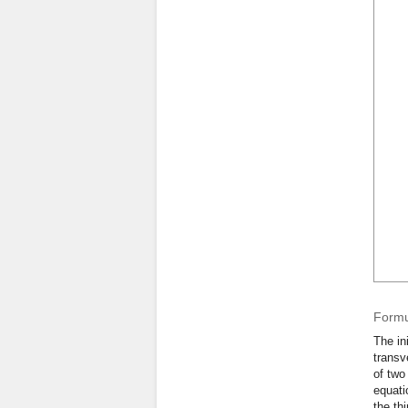
Formu
The in
transv
of two
equati
the th