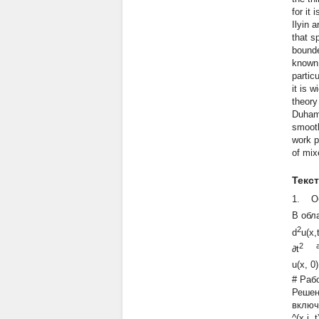
for it
Ilyin 
that s
bounde
known 
partic
it is 
theory
Duhame
smooth
work p
of mix
Текс
1. Об
В обл
2
d
u(x
2 
∂t
u(x,
0
# Раб
Решен
включ
^(x
i
,