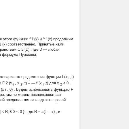
ля этого функции
^
i
(x)
и
^
i
(x)
продолжим
1
(x)
соответственно. Принятые нами
транствам
C
3
(D)
, где
D
— любая
ая формула Пуассона:
два варианта продолжения функции
f (x
,t)
i
и
F
2
(x
, x
,t) =
—
f (x
,t)
для
x
< 0
.
i
2
i
2
х
(x
i
, 0)
. Будем использовать функцию
F
десь мы не можем воспользоваться
ой предполагается гладкость правой
|
< R, €
2
< 0
}
, где
R = a(t
—
т)
, и