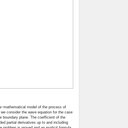
s a~mathematical model of the process of
 we consider the wave equation for the case
the boundary plane. The coefficient of the
d partial derivatives up to and including
he problem is proved and an explicit formula