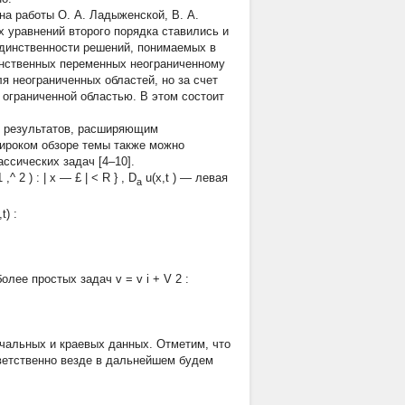
на работы О. А. Ладыженской, В. А.
их уравнений второго порядка ставились и
динственности решений, понимаемых в
нственных переменных неограниченному
я неограниченных областей, но за счет
ограниченной областью. В этом состоит
х результатов, расширяющим
широком обзоре темы также можно
ссических задач [4–10].
1
,^
2
) :
|
x
—
£
|
< R
}
, D
u(x,t
) —
левая
a
,t)
:
более простых задач
v = v
i
+ V
2
:
ачальных и краевых данных. Отметим, что
ветственно везде в дальнейшем будем