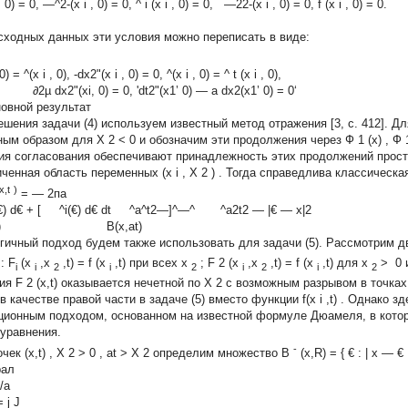
, 0) = 0, —^2-(x
i
, 0) = 0, ^
i
(x
i
, 0) = 0, —22-(x
i
, 0) = 0, f (x
i
, 0) = 0.
сходных данных эти условия можно переписать в виде:
 0) = ^(x
i
, 0), -dx2"(x
i
, 0) = 0, ^(x
i
, 0) = ^
t
(x
i
, 0),
2µ dx2"(xi, 0) = 0, 'dt2"(x1’ 0) — a dx2(x1’ 0) = 0‘
новной результат
ешения задачи (4) используем известный метод отражения [3, с. 412]. Д
ным образом для
Х
2
< 0
и обозначим эти продолжения через
Ф
1
(x)
,
Ф
ия согласования обеспечивают принадлежность этих продолжений прос
иченная область переменных
(x
i
, Х
2
)
. Тогда справедлива классическ
x,t
)
= — 2па
(€) d€ + [ ^i(€) d€ dt ^a^t2—]^—^ ^a2t2 — |€ — x|2
x,at) B(x,at)
гичный подход будем также использовать для задачи (5). Рассмотрим 
:
F
(x
,x
,t) = f (x
,t)
при всех
x
;
F
2
(x
,x
,t) = f (x
,t)
для
x
>
0
i
i
2
i
2
i
2
i
2
ция
F
2
(x,t)
оказывается нечетной по
X
2
с возможным разрывом в точка
в качестве правой части в задаче (5) вместо функции
f(x
i
,t)
. Однако з
ционным подходом, основанном на известной формуле Дюамеля, в котор
 уравнения.
-
очек
(x,t)
,
Х
2
> 0
,
at > Х
2
определим множество
B
(x,R) =
{
€ :
|
x
—
€
рал
/a
)=
j J