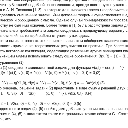
угих публикаций подобной направленности, прежде всего, нужно указать 
а и А. Н. Тихонова [1–3], в которых для широкого класса гиперболическ
довались смешанные задачи. Ими доказаны теоремы существования и е
ическом и обобщенном смысле. Однако случай принадлежности простра
ству не был ими охвачен. Более точно в [1] была рассмотрена задача дл
нительных требований эта задача сводилась к предыдущему варианту с 
из отличий настоящей работы от упомянутых здесь.
оком смысле, наша статья является вариантом обобщения классически
жность применения теоретических результатов на практике. При более 
ить некоторые публикации, содержащие различные другие обобщения кла
ьнейшем будем использовать следующие обозначения:
B(x,R) =
{
£ = (£
уравнения (1).
а (1) сводится к эквивалентной задаче для функции
v(x,t) =
u(x,t)
—
^(x
i
t)= f (xi,t), v(x, 0) = ^i(x), Vt(x, 0) = ^i(x), v(xi, 0, t) = 0,(2)
 ^(x) — д(Х1,0), ^i(x) = ^(x) — ^t(xi, 0), f (xi,t) = — Da^(xi,t).(3)
ю очередь, решение задачи (2) представим в виде суммы решений двух 
= 0, vi(x, 0) = ^1(x), (x, 0) = ^i(x), vi(xi, 0,t)=0,(4)
= f, V2(x, 0) = 0, ^(x, 0) = 0, V2(xi, 0, t) = 0.(5)
орректности задач (4), (5) необходимо добавить условия согласования н
ения в (4), (5) выполняются также и в граничных точках области
G
. Соот
ь, что