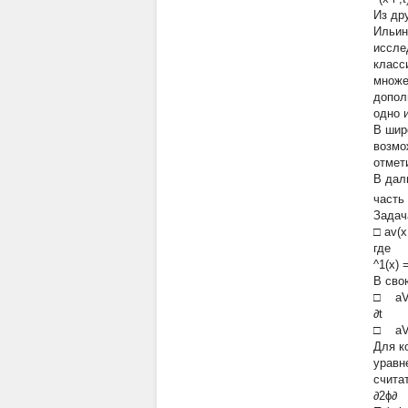
Из др
Ильин
иссле
класс
множе
допол
одно 
В шир
возмо
отмет
В дал
часть 
Задач
□ av(x,
где
^1(x) =
В сво
□ aV1 
∂t
□ aV2 
Для к
уравн
считат
∂2ϕ∂