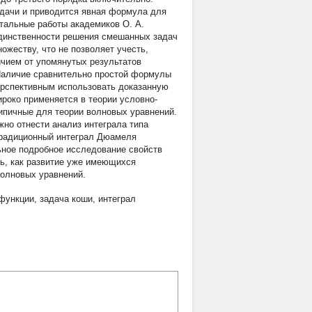
адачи и приводится явная формула для
тальные работы академиков О. А.
единственности решения смешанных задач
жеству, что не позволяет учесть,
чием от упомянутых результатов
Наличие сравнительно простой формулы
ерспективным использовать доказанную
роко применяется в теории условно-
типичные для теории волновых уравнений.
жно отнести анализ интеграла типа
традиционный интеграл Дюамеля
ьное подробное исследование свойств
ь, как развитие уже имеющихся
волновых уравнений.
функции
,
задача коши
,
интеграл