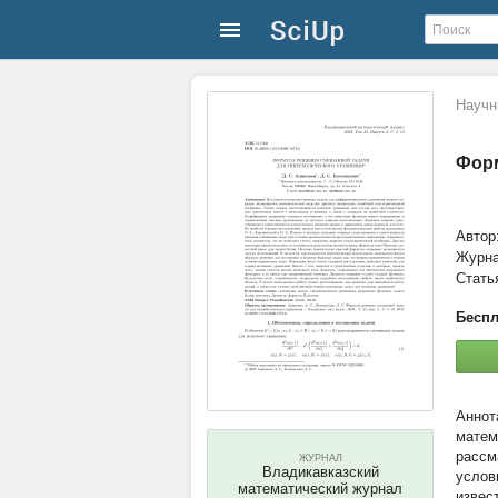
Научн
Форм
Автор
Журн
Стать
Беспл
матем
рассм
ЖУРНАЛ
Владикавказский
услов
математический журнал
извес