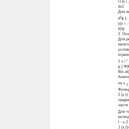
П (x
i
∂x2
Для и
2
∂
ϕ
1
y(x
i
,
∂2ψ ∂
2. Ос
Для р
нечет
услов
огран
(
1
v
i
д [ Ф
B(
Анало
по
x
2
Функ
2
(x,t)
тради
части
Для т
интег
t
-
x
2
J (x,t