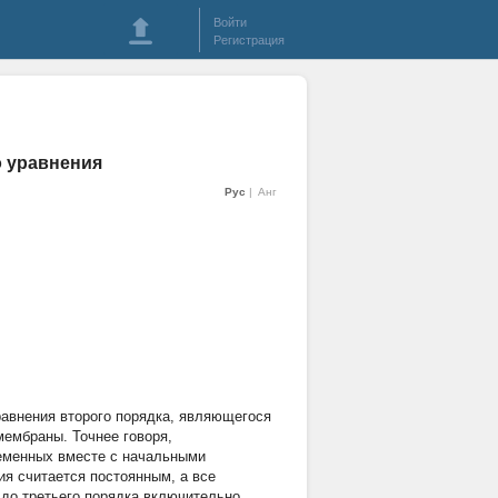
Войти
Регистрация
о уравнения
Рус
Анг
авнения второго порядка, являющегося
ембраны. Точнее говоря,
ременных вместе с начальными
ия считается постоянным, а все
до третьего порядка включительно.