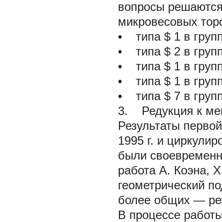
вопросы решаются
микровесовых тор
•
типа $
1
в гру
•
типа $
2
в груп
•
типа $
1
в гру
•
типа $
1
в груп
•
типа $
7
в груп
3. Редукция к ме
Результаты первой
1995 г. и циркулир
были своевременно
работа А. Коэна, Х
геометрический по
более общих — ре
В процессе работы