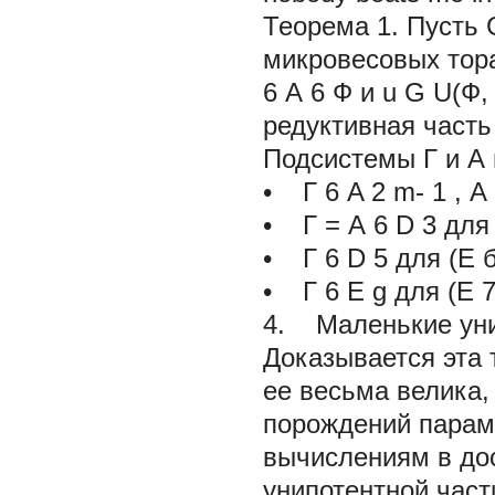
Теорема 1. Пусть 
микровесовых тора
6 А 6 Ф и u G U(Ф,
редуктивная часть 
Подсистемы Г и А
•
Г
6
A
2
m-
1
,
А
•
Г = А
6
D
3
для
•
Г
6
D
5
для
(Е
•
Г
6
E
g
для
(Е
4. Маленькие ун
Доказывается эта 
ее весьма велика,
порождений парам
вычислениям в до
унипотентной част