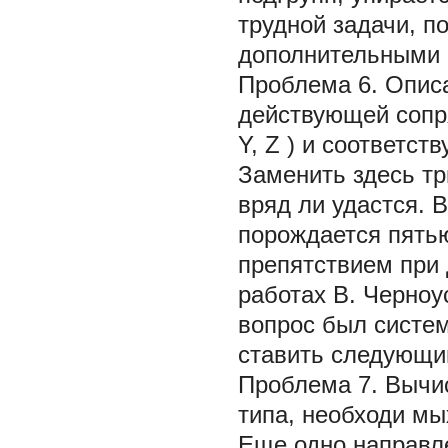
трудной задачи, п
дополнительными 
Проблема 6.
Опис
действующей сопр
Y,
Z
)
и соответст
Заменить здесь три
вряд ли удастся. В
порождается пять
препятствием при 
работах В. Черноу
вопрос был систем
ставить следующи
Проблема 7.
Вычис
типа, необходи
мы
Еще одно направле