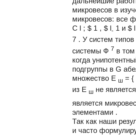
дальнейшие работ
микровесов в изуч
микровесов: все 
C
l
; $
1
, $
l
1
и $
-
7
. У систем типов
7
системы Ф
в том
когда унипотентн
подгруппы в G аб
множество Е
=
{
ш
из Е
не являетс
ш
является микрове
элементами
.
Так как наши резу
и часто формулиру