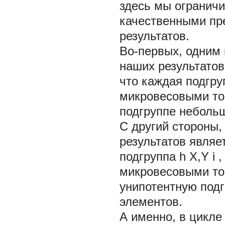
здесь мы огранич
качественными пр
результатов.
Во-первых, одним 
наших результато
что каждая подгр
микровесовыми т
подгруппе небольш
С другий стороны
результатов являе
подгруппа
h
X,Y
i
,
микровесовыми т
унипотентную подг
элементов.
А именно, в цикле