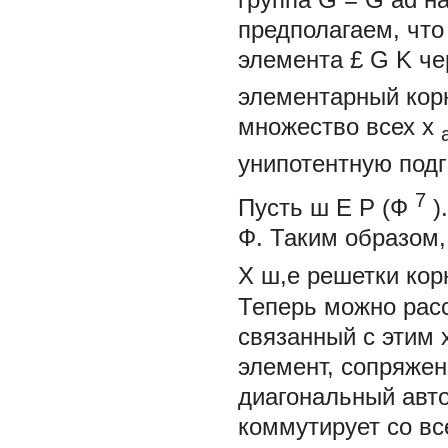
предполагаем, что
элемента £
G
K
че
элементарный корн
множество всех х
унипотентную под
7
Пусть
ш
Е
P
(Ф
)
Ф. Таким образом
Х
ш,е
решетки кор
Теперь можно рас
связанный с этим 
элемент, сопряжен
диагональный авт
коммутирует со вс