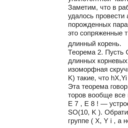
Заметим, что в ра
удалось провести 
порожденных пара
это сопряженные 
длинный корень.
Теорема 2. Пусть 
длинных корневых 
изоморфная скручи
K) такие, что hX,Yi
Эта теорема говор
торов вообще все
E
7
, E
8
! — устро
SO(10,
K
). Обрат
группе
(
X,
Y
i
, а 