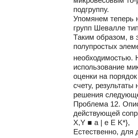
микровесовым то-
подгруппу.
Упомянем теперь 
групп Шевалле ти
Таким образом, в 
полупростых элем
необходимостью. Н
использование ми
оценки на порядок
счету, результаты
решения следующе
Проблема 12.
Опи
действующей сопр
X,Y ■ a | е Е K*}
Естественно, для 