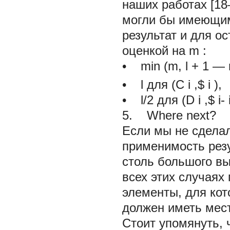
наших работах [18
могли бы имеющим
результат и для о
оценкой на
m
:
•
min
(m,
l + 1
—
•
l
для (C
i
,$
i
),
•
l/2 для (D
i
,$
i-
5. Where next?
Если мы не сделали
применимость рез
столь большого вы
всех этих случаях
элементы, для кот
должен иметь мес
Стоит упомянуть,