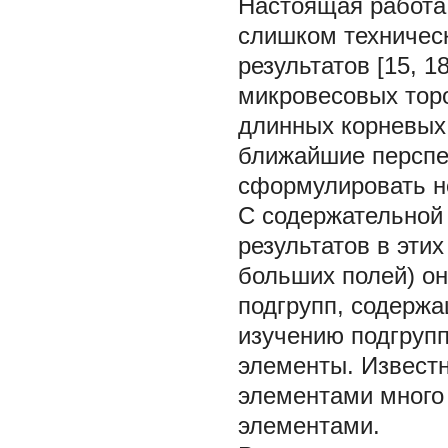
Настоящая работа
слишком техничес
результатов [15, 
микровесовых торо
длинных
корневых
ближайшие перспе
сформулировать н
С содержательной
результатов в этих
больших полей) о
подгрупп, содерж
изучению подгруп
элементы. Известн
элементами много
элементами.