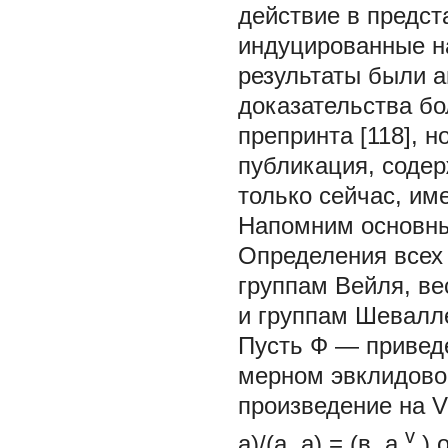
действие в предс
индуцированные н
результаты были а
доказательства бо
препринта [118], 
публикация, содер
только сейчас, име
Напомним основны
Определения всех 
группам Вейля, ве
и группам Шевалле 
Пусть Ф — приведе
мерном эвклидовом
произведение на V
v
а)/(а, а)
=
(в,
a
) 