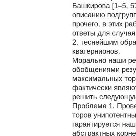
Башкирова [1–5, 5
описанию подгрупп
прочего, в этих р
ответы для случая
2, теснейшим обра
кватернионов.
Морально
наши ре
обобщениями резу
максимальных торо
фактически являю
решить следующую
Проблема 1.
Прове
торов унипотентны
гарантируется на
абстрактных корн