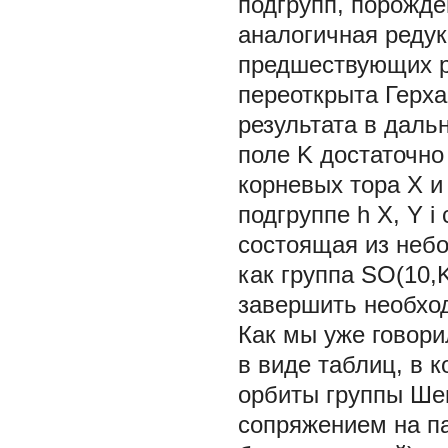
подгрупп, порожд
аналогичная редук
предшествующих раб
переоткрыта Герха
результата в даль
поле K достаточно
корневых тора X и
подгруппе
h
X, Y
i
состоящая из небо
как группа SO(10,
завершить необхо
Как мы уже говор
в виде таблиц, в
орбиты группы Ше
сопряжением на па