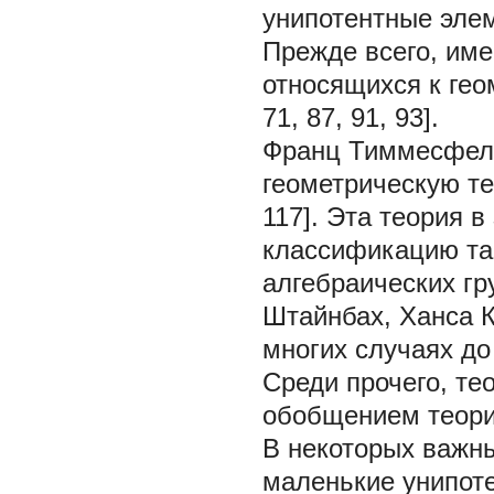
унипотентные эле
Прежде всего, име
относящихся к гео
71, 87, 91, 93].
Франц Тиммесфель
геометрическую те
117]. Эта теория 
классификацию так
алгебраических гр
Штайнбах, Ханса К
многих случаях до
Среди прочего, т
обобщением теории
В некоторых важн
маленькие унипоте