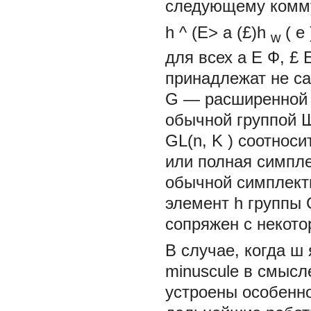
следующему комм
h
^
(E>
a
(£)h
(
е
w
для всех
а
Е
Ф, £
принадлежат не с
G —
расширенной
обычной группой Ш
GL(n,
K
) соотноси
или полная симпле
обычной симплекти
элемент h группы
сопряжен с некот
В случае, когда
ш
minuscule
в смысл
устроены особенно