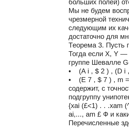
больших полей) о
Мы не будем воспр
чрезмерной технич
следующим их кач
достаточно для м
Теорема 3.
Пусть 
Тогда если X, Y 
группе Шевалле
G
•
(A
i
, $
2
)
,
(D
i
•
(Е
7
, $
7
)
,
m
=
содержит, с точно
подгруппу унипоте
{xai (£<1) . . .xam
ai,..., am £ Ф и ка
Перечисленные зде