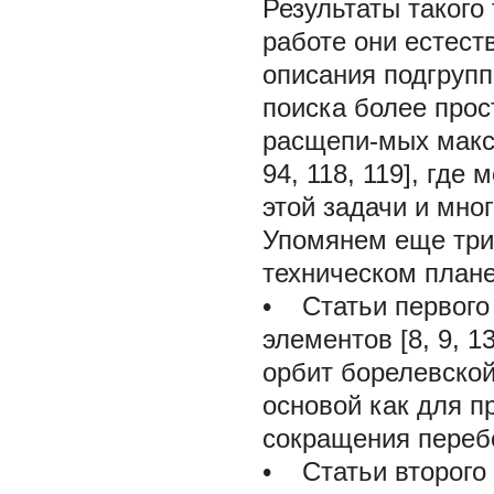
Результаты такого
работе они естест
описания подгрупп
поиска более прос
расщепи-мых максим
94, 118, 119], гд
этой задачи и мно
Упомянем еще три
техническом плане
•
Статьи первого 
элементов [8, 9, 1
орбит борелевской
основой как для п
сокращения переб
•
Статьи второго 