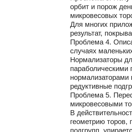
орбит и порож
ден
микровесовых тор
Для многих прило
результат, покрыв
Проблема 4.
Описа
случаях маленьких
Нормализаторы дл
параболическими п
нормализаторами 
редуктивные подг
Проблема 5.
Пере
микровесовыми то
В действительност
геометрию торов,
подгрупп, упирает