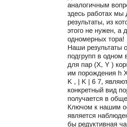
аналогичным вопро
здесь работах мы
результаты, из ко
этого не нужен, а
одномерных тора!
Наши результаты о
подгрупп в одном 
для пар (X,
Y
) ко
им порождения
h
K
,
|
K
| 6
7, являю
конкретный вид п
получается в обще
Ключом к нашим ос
является наблюден
бы редуктивная ч