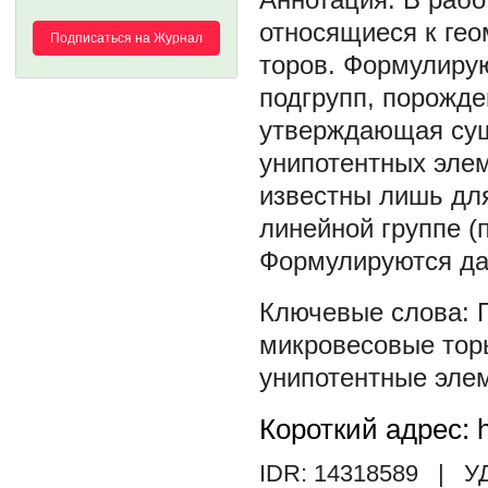
относящиеся к ге
Подписаться на Журнал
торов. Формулиру
подгрупп, порожде
утверждающая сущ
унипотентных элем
известны лишь для
линейной группе (п
Формулируются да
микровесовые тор
унипотентные эле
Короткий адрес: h
IDR: 14318589
| У