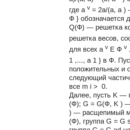
v
где a
=
2а/(а,
а
)
Ф
}
обозначается д
Q(Ф) — решетка к
решетка весов, со
v
v
для всех a
Е
Ф
1
,...,
а
1
}
в Ф. Пу
положительных и 
следующий частич
все
m
i
>
0.
Далее, пусть
K
— 
(Ф);
G
= G(Ф,
K
) 
) —
расщепимый ма
(Ф), группа
G = G
группа
G = G
ad
н