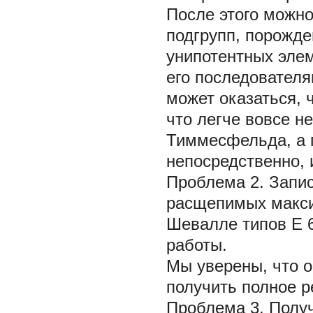
После этого можно
подгрупп, порожд
унипотентных эле
его последователя
может оказаться, 
что легче вовсе н
Тиммесфельда, а 
непосредственно, 
Проблема 2.
Запис
расщепимых макси
Шевалле типов
E
работы.
Мы уверены, что 
получить полное 
Проблема 3.
Получ