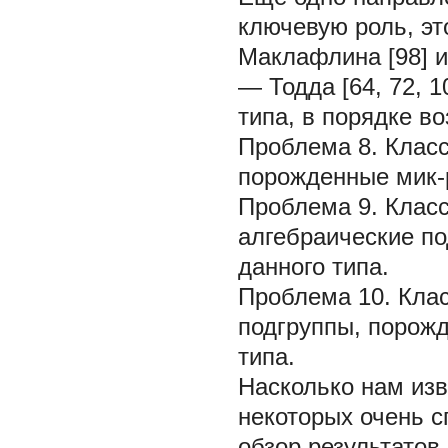
ключевую роль, эт
Маклафлина [98] 
— Тодда [64, 72, 
типа, в порядке в
Проблема 8.
Клас
порожденные мик-
Проблема 9.
Клас
алгебраические п
данного типа.
Проблема 10.
Кла
подгруппы, порож
типа.
Насколько нам изв
некоторых очень с
обзор результатов 