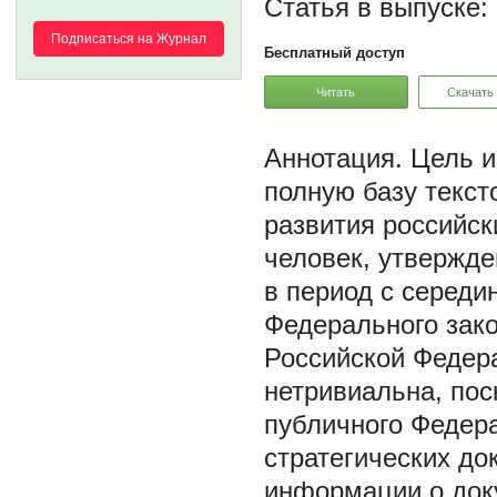
Статья в выпуске:
Подписаться на Журнал
Бесплатный доступ
Читать
Скачать
Цель и
полную базу текст
развития российск
человек, утвержд
в период с середин
Федерального зако
Российской Федера
нетривиальна, пос
публичного Федера
стратегических до
информации о док