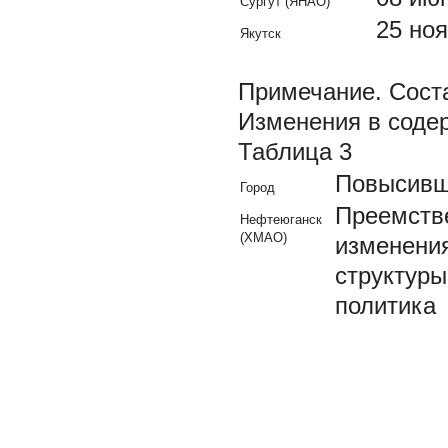
Сургут (ЯНАО)
25 ноя
Якутск
Примечание.
Сост
Изменения в соде
Таблица 3
Повысивш
Город
Преемств
Нефтеюганск
(ХМАО)
изменени
структуры
политика