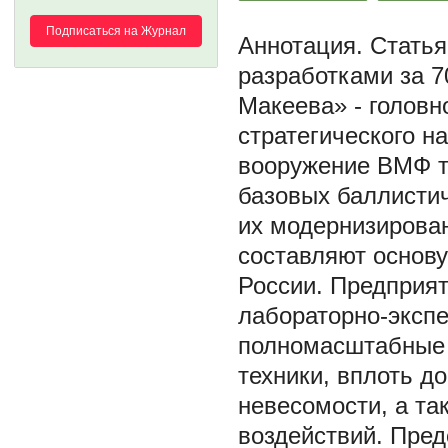
Подписаться на Журнал
Статья
разработками за 
Макеева» - головн
стратегического н
вооружение ВМФ т
базовых баллистич
их модернизирован
составляют основу
России. Предприя
лабораторно-эксп
полномасштабные 
техники, вплоть д
невесомости, а та
воздействий. Пре