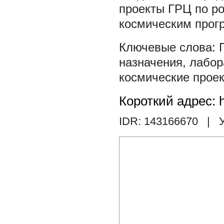
проекты ГРЦ по р
космическим прог
назначения
,
лабор
космические прое
Короткий адрес: h
IDR: 143166670
| У