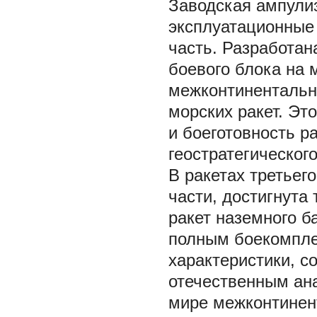
Заводская ампули
эксплуатационные 
часть. Разработан
боевого блока на 
межконтинентальн
морских ракет. Эт
и боеготовность р
геостратегическог
В ракетах третьег
части, достигнута
ракет наземного б
полным боекомплек
характеристики, 
отечественным ан
мире межконтинен