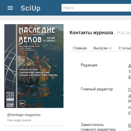
Контакты журнала
- Насле
Главная
Выпуски
Стать
45
Редакция
А
Т
E
Главный редактор
Г
д
Р
п
E
@heritage-magazine
Наследие веков
Заместитель
К
главного редактора