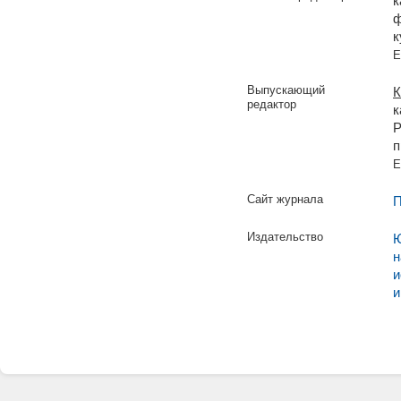
к
ф
к
E
Выпускающий
К
редактор
к
Р
п
E
Сайт журнала
П
Издательство
Ю
н
и
и