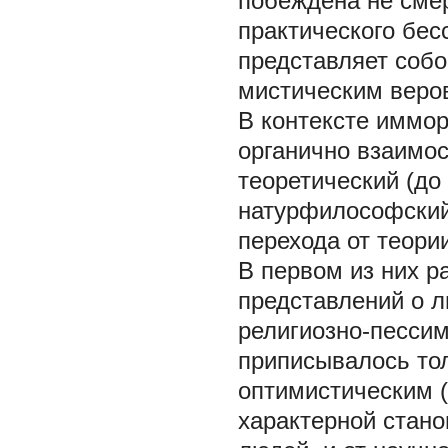
побеждена не сме
практического бес
представляет собо
мистическим веро
В контексте иммор
органично взаимос
теоретический (д
натурфилософский
перехода от теории
В первом из них 
представлений о 
религиозно-пессим
приписывалось тол
оптимистическим (
характерной стано