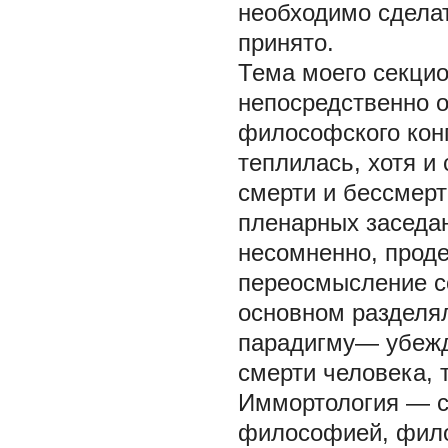
необходимо сделат
принято.
Тема моего секцио
непосредственно о
философского конг
теплилась, хотя и
смерти и бессмерт
пленарных заседан
несомненно, прод
переосмысление с
основном разделя
парадигму— убежд
смерти человека, т
Иммортология — 
философией, фило