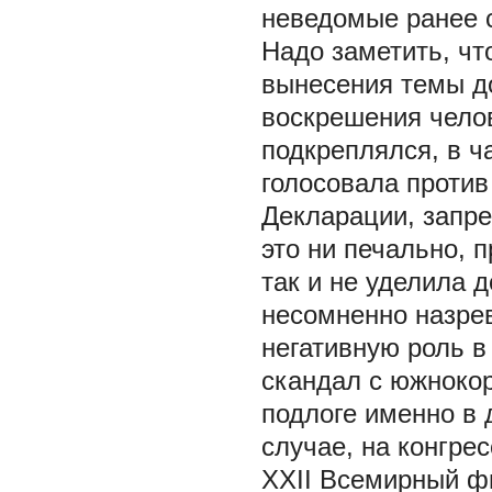
неведомые ранее 
Надо заметить, чт
вынесения темы д
воскрешения челов
подкреплялся, в ч
голосовала проти
Декларации, запр
это ни печально, 
так и не уделила 
несомненно назре
негативную роль в
скандал с южноко
подлоге именно в 
случае, на конгре
XXII Всемирный ф