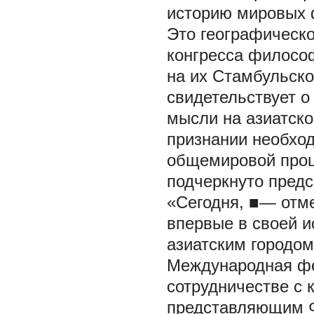
историю мировых 
Это географическо
конгресса филосо
на их Стамбульско
свидетельствует 
мысли на азиатско
признании необход
общемировой проц
подчеркнуто пред
«Сегодня, ■— отм
впервые в своей и
азиатским городом
Международная ф
сотрудничестве с 
представляющим 