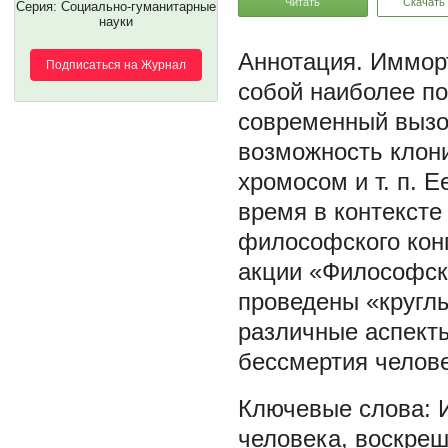
Читать
Скачать
Серия: Социально-гуманитарные
науки
Имморт
Подписаться на Журнал
собой наиболее п
современный вызов
возможность клони
хромосом и т. п. 
время в контексте
философского конг
акции «Философски
проведены «круглы
различные аспект
бессмертия челове
человека
,
воскреш