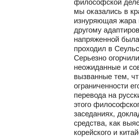
философской деле
мы оказались в к
изнуряющая жара и
другому адаптиро
напряженной была 
проходил в Сеуль
Серьезно огорчили
неожиданные и со
вызванные тем, чт
ограниченности ег
перевода на русск
этого философско
заседаниях, докла
средства, как выя
корейского и кита