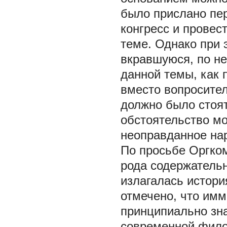
было прислано пе
конгресс и провес
теме. Однако при 
вкравшуюся, по н
данной темы, как 
вместо вопросител
должно было стоят
обстоятельство мо
неоправданное нар
По просьбе Оргком
рода содержательн
излагалась истори
отмечено, что им
принципиально зн
современной фило