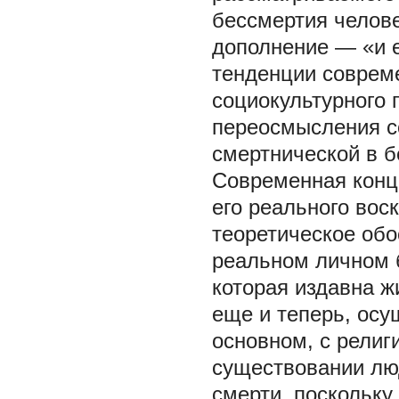
бессмертия челов
дополнение — «и е
тенденции совреме
социокультурного 
переосмысления с
смертнической в 
Современная конц
его реального вос
теоретическое об
реальном личном 
которая издавна ж
еще и теперь, осу
основном, с рели
существовании лю
смерти, поскольк