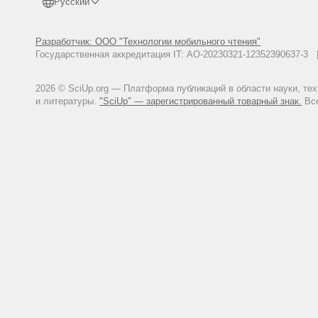
Русский
Разработчик: ООО "Технологии мобильного чтения"
Государственная аккредитация IT: АО-20230321-12352390637-
2026 © SciUp.org — Платформа публикаций в области науки, те
и литературы.
"SciUp" — зарегистрированный товарный знак.
Все