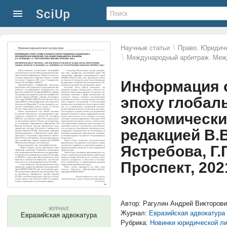
\
Научные статьи
Право. Юридиче
\
Международный арбитраж. Меж
Информация о
эпоху глобал
экономически
редакцией В.В
Ястребова, Г.
Проспект, 202
Автор: Рагулин Андрей Викторов
ЖУРНАЛ
Журнал:
Евразийская адвокатура
Евразийская адвокатура
Рубрика:
Новинки юридической л