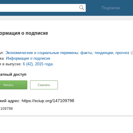
Подписки
ормация о подписке
ал:
Экономические и социальные перемены: факты, тенденции, прогноз
@
ка:
Информация о подписке
я в выпуске:
6 (42), 2015 года.
атный доступ
Читать
Скачать
кий адрес: https://sciup.org/147109798
7109798