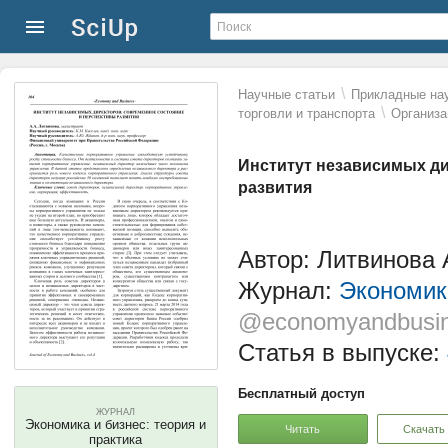
\
Научные статьи
Прикладные нау
\
торговли и транспорта
Организа
Институт независимых ди
развития
Автор: Литвинова 
Журнал:
Экономика
@economyandbusi
Статья в выпуске:
Бесплатный доступ
ЖУРНАЛ
Экономика и бизнес: теория и
Читать
Скачать
практика