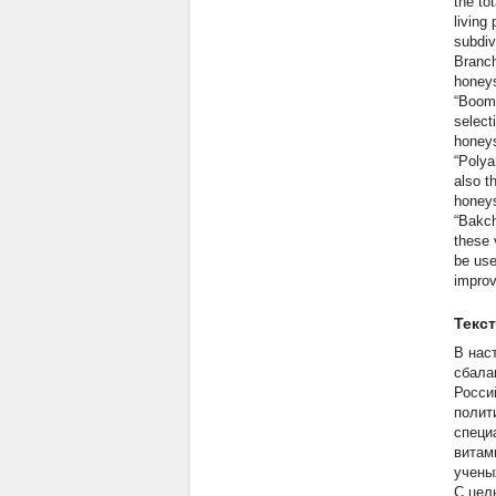
the tot
living
subdiv
Branch
honeys
“Boome
select
honeys
“Polya
also t
honeys
“Bakch
these 
be use
improv
Текс
В нас
сбала
Росси
полит
специ
витам
учены
С цел