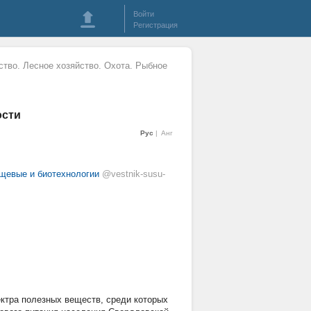
Войти
Регистрация
ство. Лесное хозяйство. Охота. Рыбное
ости
Рус
Анг
ищевые и биотехнологии
@vestnik-susu-
ктра полезных веществ, среди которых