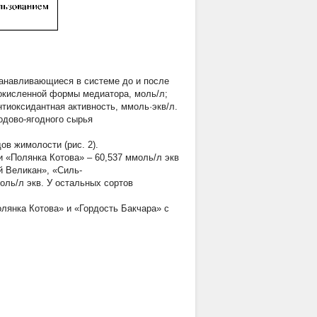
устанавливающиеся в системе до и после
 окисленной формы медиатора, моль/л;
тиоксидантная активность, ммоль·экв/л.
одово-ягодного сырья
в жимолости (рис. 2).
и «Полянка Котова» – 60,537 ммоль/л экв
й Великан», «Силь-
оль/л экв. У остальных сортов
лянка Котова» и «Гордость Бакчара» с