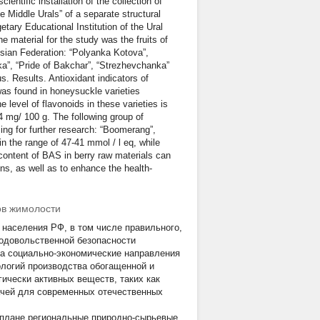
cientific installation of the collection of
e Middle Urals” of a separate structural
tary Educational Institution of the Ural
 material for the study was the fruits of
ussian Federation: “Polyanka Kotova”,
ka”, “Pride of Bakchar”, “Strezhevchanka”
us. Results. Antioxidant indicators of
 was found in honeysuckle varieties
level of flavonoids in these varieties is
4 mg/ 100 g. The following group of
sing for further research: “Boomerang”,
n the range of 47-41 mmol / l eq, while
 content of BAS in berry raw materials can
ns, as well as to enhance the health-
ов жимолости
 населения РФ, в том числе правильного,
родовольственной безопасности
на социально-экономические направления
ологий производства обогащенной и
ически активных веществ, таких как
ачей для современных отечественных
 плане региональные природно-сырьевые