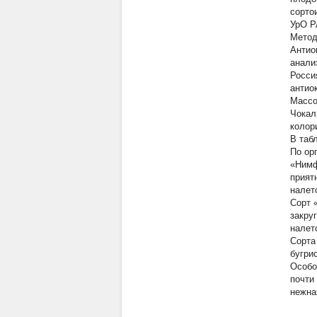
сорто
УрО Р
Метод
Антио
анали
Росси
антио
Массо
Чокал
колор
В таб
По ор
«Нимф
прият
налет
Сорт 
закру
налет
Сорта
бугри
Особо
почти
нежна