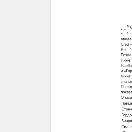
a
_
v
~ 1 +
введе
Сred 
Рис. 
Резул
Ниже 
Наибо
и «Го
гинка
значи
По со
показа
Описа
Наиме
Стреж
Гордо
Зинри
Сильг