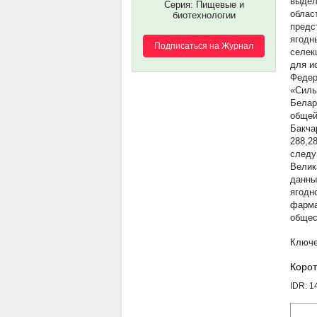
выдел
Серия: Пищевые и
облас
биотехнологии
предс
ягодн
Подписаться на Журнал
селек
для и
Федер
«Силь
Белар
общей
Бакча
288,2
следу
Велик
данны
ягодн
фарма
общес
Корот
IDR: 