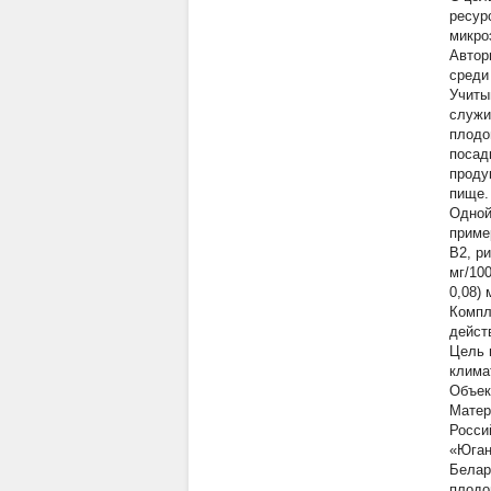
ресур
микро
Автор
среди 
Учиты
служи
плодо
посад
проду
пище.
Одной
пример
В2, ри
мг/100
0,08) 
Компл
действ
Цель 
клима
Объек
Матер
Росси
«Юган
Белар
плодо