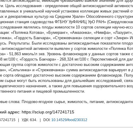
яются антиоксиданты, имеющие чрезвычайно важное значение для здор
ти. Цель исследования - определение общей антиоксидантной активност
тавленных в уникальной научной установке коллекции живых растений о
ых и декоративных культур на Среднем Урале» Обособленного структур
ционная станция садоводства ФГБНУ УрФАНИЦ УрО РАН» (Свердловская о
сследования являлись плоды жимолости 10 сортов селекции научно-ис
ации: «Полянка Котова», «Бумеранг», «Амазонка», «Нимфа», «Лазурит»,
гинка», «Гордость Бакчара», «Стрежевчанка» селекции и сорт «Зинри» 
усь. Результаты. Были исследованы антиоксидантные показатели плодо
 антиоксидантной активности выявлен у сортов жимолости «Полянка Кото
ра» - 51,863 ммоль/л экв. Уровень флавоноидов у данных сортов также 
88 мг/100 г, «Гордость Бакчара» - 268,324 мг/100 г. Перспективной для 
ющая группа сортов жимолости с достаточно высоким содержанием анто
ан», «Сильгинка» и «Стрежевчанка» сумма антиоксидантов варьирует в д
е сорта обладают достаточно высоким содержанием флавоноидов. Полу
ом сырье могут быть использованы для дальнейших исследований, связа
цевтического назначения, а также для повышения оздоровительного во
твенного питания и пищевой промышленности.
Плодово-ягодное сырье
,
жимолость
,
питание
,
антиоксидантн
кий адрес: https://sciup.org/147241715
147241715
| УДК:
634.
| DOI:
10.14529/food230312