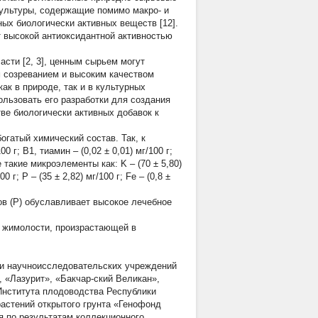
культуры, содержащие помимо макро- и
ых биологически активных веществ [12].
т высокой антиоксидантной активностью
сти [2, 3], ценным сырьем могут
м созреванием и высоким качеством
ак в природе, так и в культурных
ользовать его разработки для создания
тве биологически активных добавок к
огатый химический состав. Так, к
 г; В1, тиамин – (0,02 ± 0,01) мг/100 г;
ле такие микроэлементы как: K – (70 ± 5,80)
00 г; P – (35 ± 2,82) мг/100 г; Fe – (0,8 ±
в (Р) обуславливает высокое лечебное
в жимолости, произрастающей в
и научноисследовательских учреждений
 «Лазурит», «Бакчар-ский Великан»,
 Института плодоводства Республики
астений открытого грунта «Генофонд
я по результатам коллекционного