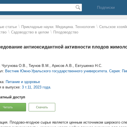
Подписки
\
\
ые статьи
Прикладные науки. Медицина. Технология
Сельское хозяй
\
\
ство
Садоводство в целом
Плодоводство
едование антиоксидантной активности плодов жимол
: Чугунова О.В., Тиунов В.М., Арисов А.В., Евтушенко Н.С.
ал:
Вестник Южно-Уральского государственного университета. Серия: П
ка:
Питание и здоровье
я в выпуске:
3 т.11, 2023 года.
атный доступ
Читать
Скачать
Плодово-ягодное сырье является ценным источником широкого спе