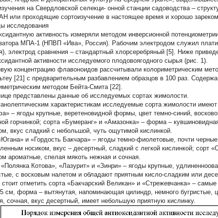
изучения на Свердловской селекци- онной станции садоводства – стр
АН или проходящие сортоизучение в настоящее время и хорошо зареком
ы исследования
ксидантную активность измеряли методом инверсионной потенциометри
затора МПА-1 (НПВП «Ива», Россия). Рабочим электродом служил плат
я), электрод сравнения – стандартный хлорсеребряный [5]. Ниже приве
ксидантной активности исследуемого плодовоягодного сырья (рис. 1).
вую концентрацию флавоноидов рассчитывали колориметрическим мето
ьтеу [21] с предварительным разбавлением образцов в 100 раз. Содерж
иметрическим методом Бейта-Смита [22].
лице представлены данные об исследуемых сортах жимолости.
ганолептическим характеристикам исследуемые сорта жимолости имеют
а» – ягоды крупные, веретеновидной формы, цвет темно-синий, восковой
ной горчинкой; сорта «Бумеранг» и «Амазонка» – форма – кувшиновидная,
ом, вкус сладкий с небольшой, чуть ощутимой кислинкой.
«Югана» и «Гордость Бакчара» – ягоды темно-фиолетовые, почти черные
гленным носиком, вкус – десертный, сладкий с легкой кислинкой; сорт «
ом ароматные, спелая мякоть нежная и сочная.
 «Полянка Котова», «Лазурит» и «Зинри» – ягоды крупные, удлиненноов
стые, с восковым налетом и обладают приятным кисло-сладким или десе
 стоит отметить сорта «Бакчарский Великан» и «Стрежевчанка» – самые к
 5 см, форма – вытянутая, напоминающая цилиндр, немного бугристые, ц
я, сочная, вкус десертный, имеет небольшую приятную кислинку.