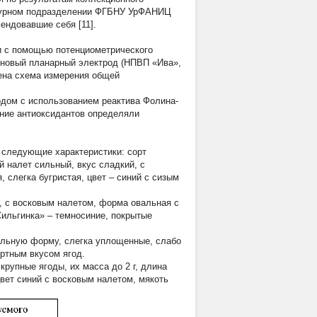
уктурном подразделении ФГБНУ УрФАНИЦ
ендовавшие себя [11].
и с помощью потенциометрического
иновый планарный электрод (НПВП «Ива»,
дена схема измерения общей
дом с использованием реактива Фолина-
ание антиоксидантов определяли
 следующие характеристики: сорт
 налет сильный, вкус сладкий, с
 слегка бугристая, цвет – синий с сизым
, с восковым налетом, форма овальная с
Сильгинка» – темносиние, покрытые
альную форму, слегка уплощенные, слабо
ртным вкусом ягод.
рупные ягоды, их масса до 2 г, длина
вет синий с восковым налетом, мякоть