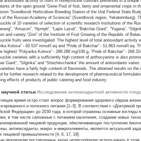
al antioxidant activity of fruits in honeysuckle cultivars presented in a unique s
 plants of the open ground “Gene Pool of fruit, berry and ornamental crops in th
ision “Sverdlovsk Horticulture Breeding Station of the Ural Federal State Budge
 of the Russian Academy of Sciences” (Sverdlovsk region, Yekaterinburg). The
uckle of 10 varieties of selection of scientific research institutions of the R
rang”, “Amazon”, “Nymph”, “Lapis Lazuli”, “Bakchar Giant”, “Yugana”, “Silgin
ion and variety “Zinri” of the Institute of Fruit Growing of the Republic of Belar
uckle fruits were investigated. The highest level of total antioxidant activity
nka Kotova” - 60.537 mmol/l eq and “Pride of Bakchar” - 51.863 mmol/l eq. The 
he highest “Polyanka Kotova” - 288.288 mg/100 g, “Pride of Bakchar” - 268.32
uckle varieties with a sufficiently high content of anthocyanins is also promi
ar Giant”, “Silginka” and “Strezhevchanka” the amount of antioxidants varies i
varieties have a fairly high content of flavonoids. The obtained results on the
d for further research related to the development of pharmaceutical formulatio
ing effects of products of public catering and food industry.
т научной статьи
Исследование антиоксидантной активности плод
тоящее время остро стоит вопрос формирования здорового образа жизни
нсированного и полезного питания [1–3]. В соответствии с «Доктриной п
йской Федерации» до 2030 года, в которой отражены основные взгляды 
ики, в том числе связанные с питанием населения, создание новых техн
ализированной пищевой продукции, обеспечивающих поступление биолог
ины, антиоксиданты, макро- и микроэлементы, является актуальной зад
х пищевой промышленности [4, 6, 17, 19].
ью реализации поставленных задач целесообразно использовать в этом