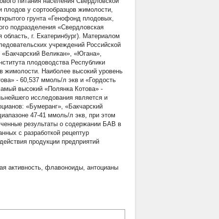
ового питания населения Свердловской
и плодов у сортообразцов жимолости,
ткрытого грунта «Генофонд плодовых,
ного подразделения «Свердловская
бласть, г. Екатеринбург). Материалом
следовательских учреждений Российской
 «Бакчарский Великан», «Югана»,
Института плодоводства Республики
в жимолости. Наиболее высокий уровень
ва» - 60,537 ммоль/л экв и «Гордость
самый высокий «Полянка Котова» -
дальнейшего исследования является и
цианов: «Бумеранг», «Бакчарский
иапазоне 47-41 ммоль/л экв, при этом
ченные результаты о содержании БАВ в
нных с разработкой рецептур
здействия продукции предприятий
ая активность
,
флавоноиды
,
антоцианы