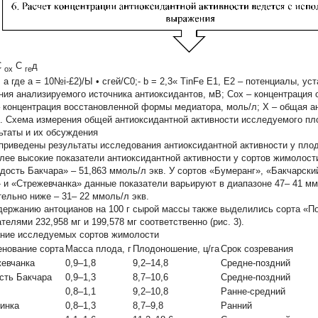
C
С
д
ox
ге
 a где a = 10№i-£2)/Ы • сгей/C0;- b = 2,3« TinFe Е1, Е2 – потенциалы, 
ния анализируемого источника антиоксидантов, мВ; Сох – концентрация
– концентрация восстановленной формы медиатора, моль/л; Х – общая ан
1. Схема измерения общей антиоксидантной активности исследуемого пл
ьтаты и их обсуждения
приведены результаты исследования антиоксидантной активности у плодо
лее высокие показатели антиоксидантной активности у сортов жимолост
рдость Бакчара» – 51,863 ммоль/л экв. У сортов «Бумеранг», «Бакчарски
» и «Стрежевчанка» данные показатели варьируют в диапазоне 47– 41 мм
тельно ниже – 31– 22 ммоль/л экв.
держанию антоцианов на 100 г сырой массы также выделились сорта «По
телями 232,958 мг и 199,578 мг соответственно (рис. 3).
ние исследуемых сортов жимолости
нование сорта
Масса плода, г
Плодоношение, ц/га
Срок созревания
евчанка
0,9–1,8
9,2–14,8
Средне-поздний
сть Бакчара
0,9–1,3
8,7–10,6
Средне-поздний
0,8–1,1
9,2–10,8
Ранне-средний
инка
0,8–1,3
8,7–9,8
Ранний