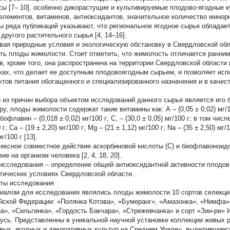
сы [7– 10], особенно дикорастущие и культивируемые плодово-ягодные 
элементов, витаминов, антиоксидантов, значительное количество минорн
ы ряда публикаций указывают, что региональное ягодное сырье обладае
другого растительного сырья [4, 14–16].
вая природные условия и экологическую обстановку в Свердловской обла
ть плоды жимолости. Стоит отметить, что жимолость отличается ранни
в, кроме того, она распространена на территории Свердловской области к
ках, что делает ее доступным плодовоягодным сырьем, и позволяет исп
ктов питания обогащенного и специализированного назначения и в качес
 из причин выбора объектом исследований данного сырья является его б
у, плоды жимолости содержат такие витамины как: А – (0,05 ± 0,02) мг/100
бофлавин – (0,018 ± 0,02) мг/100 г; С, – (30,0 ± 0,05) мг/100 г; в том чис
 г; Ca – (19 ± 2,20) мг/100 г; Mg – (21 ± 1,12) мг/100 г; Na – (35 ± 2,50) мг/1
мг/100 г [13].
ексное совместное действие аскорбиновой кислоты (С) и биофлавоноидо
ие на организм человека [2, 4, 18, 20].
исследования
– определение общей антиоксидантной активности плодо
тических условиях Свердловской области.
ты исследования
иалом для исследования являлись плоды жимолости 10 сортов селекци
йской Федерации: «Полянка Котова», «Бумеранг», «Амазонка», «Нимфа»,
а», «Сильгинка», «Гордость Бакчара», «Стрежевчанка» и сорт «Зин-ри»
усь. Представленны в уникальной научной установке коллекции живых р
вых, ягодных и декоративных культур на Среднем Урале», выделившиес