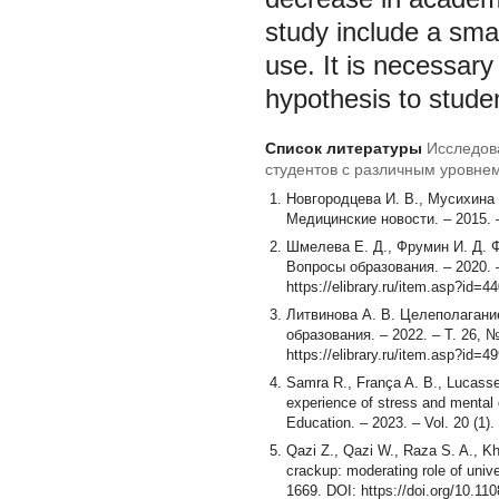
study include a sma
use. It is necessary
hypothesis to studen
Список литературы
Исследов
студентов с различным уровне
Новгородцева И. В., Мусихина 
Медицинские новости. – 2015. –
Шмелева Е. Д., Фрумин И. Д. 
Вопросы образования. – 2020. –
https://elibrary.ru/item.asp?id=4
Литвинова А. В. Целеполагани
образования. – 2022. – Т. 26, №
https://elibrary.ru/item.asp?id=
Samra R., França A. B., Lucasse
experience of stress and mental d
Education. – 2023. – Vol. 20 (1).
Qazi Z., Qazi W., Raza S. A., Kh
crackup: moderating role of unive
1669. DOI: https://doi.org/10.1