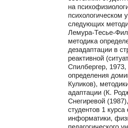
на психофизиологи
психологическом 
следующих методи
Лемура-Тесье-Филл
методика определе
дезадаптации в ст
реактивной (ситуа
Спилбергер, 1973,
определения домин
Куликов), методик
адаптации (К. Родж
Снегиревой (1987)
студентов 1 курса
информатики, физи
педагогического у