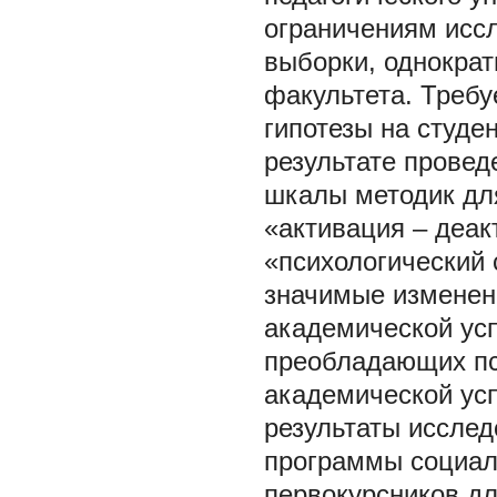
ограничениям исс
выборки, однократ
факультета. Требу
гипотезы на студе
результате прове
шкалы методик для
«активация – деак
«психологический 
значимые изменен
академической ус
преобладающих пси
академической ус
результаты исслед
программы социал
первокурсников д