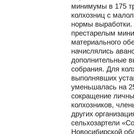
минимумы в 175 тр
колхозниц с мало
нормы выработки.
престарелым мини
материального обе
начислялись аванс
дополнительные в
собрания. Для кол
выполнявших устан
уменьшалась на 2
сокращение личных
колхозников, член
других организац
сельхозартели «С
Новосибирской обл