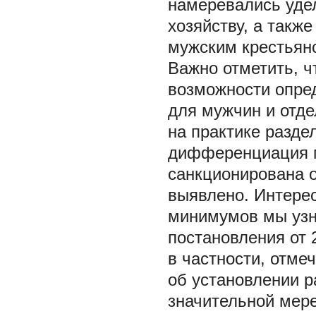
намеревались уде
хозяйству, а такж
мужским крестьянс
Важно отметить, чт
возможности опре
для мужчин и отд
на практике разде
дифференциация м
санкционирована 
выявлено. Интере
минимумов мы узна
постановления от 
в частности, отме
об установлении р
значительной мер