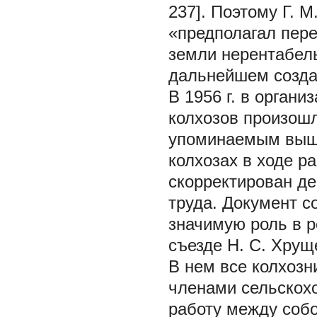
237]. Поэтому Г. 
«предполагал пер
земли нерентабель
дальнейшем создан
В 1956 г. в орган
колхозов произошл
упоминаемым выше 
колхозах в ходе р
скорректирован д
труда. Документ с
значимую роль в р
съезде Н. С. Хрущ
В нем все колхоз
членами сельскохо
работу между собо