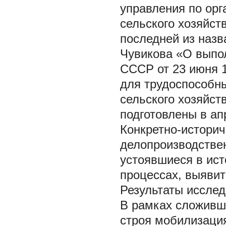
управления по ор
сельского хозяйст
последней из назв
Чувикова «О выпо
СССР от 23 июня 1
для трудоспособны
сельского хозяйс
подготовлены в апр
Конкретно-истори
делопроизводствен
устоявшиеся в ис
процессах, выявит
Результаты иссле
В рамках сложивше
строя мобилизация