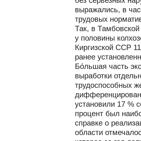
без серьезных на
выражались, в час
трудовых норматив
Так, в Тамбовской
у половины колхоз
Киргизской ССР 11
ранее установленн
Бόльшая часть эк
выработки отдель
трудоспособных ж
дифференцирован
установили 17 % с
процент был наибо
справке о реализа
области отмечалос