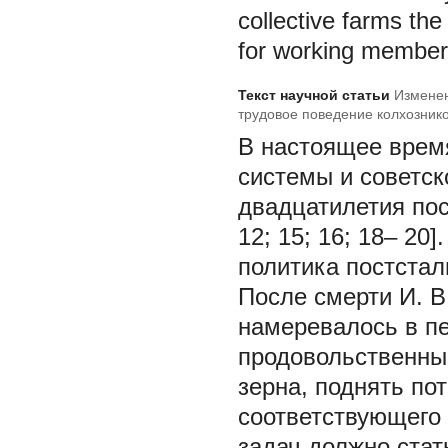
collective farms the
for working members 
Текст научной статьи
Изменен
трудовое поведение колхозников
В настоящее врем
системы и советск
двадцатилетия по
12; 15; 16; 18– 20
политика постстал
После смерти И. 
намеревалось в п
продовольственный
зерна, поднять по
соответствующего
задач должно ста