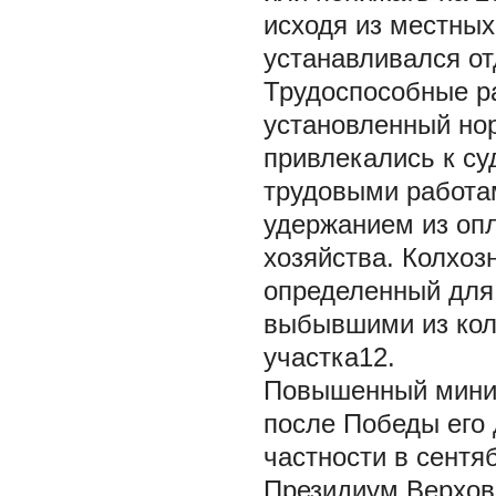
исходя из местных
устанавливался о
Трудоспособные р
установленный но
привлекались к су
трудовыми работам
удержанием из опл
хозяйства. Колхоз
определенный для
выбывшими из кол
участка12.
Повышенный миним
после Победы его 
частности в сентяб
Президиум Верхов