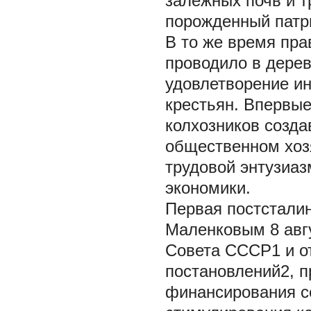
залежных почв и т
порожденный патри
В то же время пра
проводило в дерев
удовлетворение и
крестьян. Впервые
колхозников созда
общественном хоз
трудовой энтузиаз
экономики.
Первая постсталин
Маленковым 8 авгу
Совета СССР1 и о
постановлений2, 
финансирования се