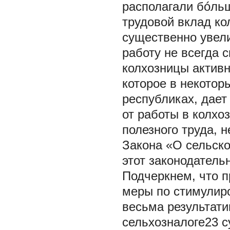
располагали бóль
трудовой вклад ко
существенно увел
работу не всегда 
колхозницы актив
которое в некотор
республиках, дае
от работы в колхо
полезного труда, н
Закона «О сельскох
этот законодатель
Подчеркнем, что п
меры по стимулир
весьма результат
сельхозналоге23 с