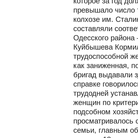
которое за год до
превышало число 
колхозе им. Стал
составляли соотве
Одесского района 
Куйбышева Кормил
трудоспособной ж
как заниженная, п
бригад выдавали з
справке говорилос
трудодней устанав
женщин по критери
подсобном хозяйст
просматривалось 
семьи, главным об