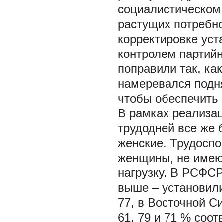
социалистическом
растущих потребно
корректировке уст
контролем партийн
поправили так, ка
намеревался подня
чтобы обеспечить
В рамках реализац
трудодней все же
женские. Трудосп
женщины, не имею
нагрузку. В РСФСР
выше – установили
77, в Восточной С
61, 79 и 71 % соо