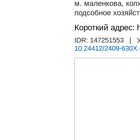
м. маленкова
,
кол
подсобное хозяйс
Короткий адрес: h
IDR: 147251553
| У
10.24412/2409-630X.