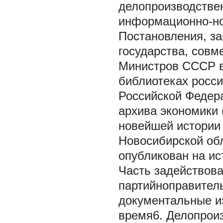
делопроизводствен
информационно-но
Постановления, за
государства, совм
Министров СССР в
библиотеках росси
Российской Федера
архива экономики 
новейшей истории 
Новосибирской обл
опубликован на ис
Часть задействова
партийноправител
документальные из
время6. Делопрои