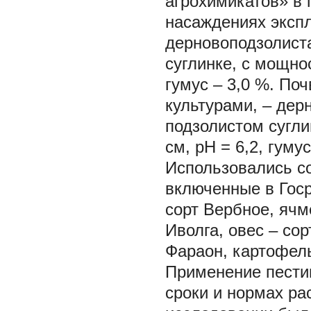
агрохимикатов» в г
насаждениях экспл
дерновоподзолиста
суглинке, с мощнос
гумус – 3,0 %. По
культурами, – дер
подзолистом сугли
см, рН = 6,2, гумус
Использовались со
включенные в Госр
сорт Вербное, ячм
Иволга, овес – сор
Фараон, картофель
Применение пести
сроки и нормах ра