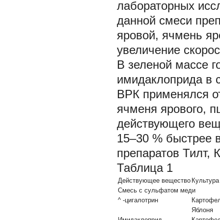
лабораторных иссл
данной смеси препа
яровой, ячмень яр
увеличение скорос
В зеленой массе г
имидаклоприда в с
ВРК применялся от
ячменя ярового, п
действующего вещ
15–30 % быстрее 
препаратов Тилт, К
Таблица 1
Действующее вещество
Культура
Смесь с сульфатом меди
^
-цигалотрин
Картофе
Яблоня
Имидаклоприд
Картофе