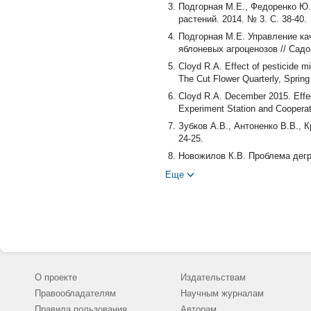
Подгорная М.Е., Федоренко Ю.
растений. 2014. № 3. С. 38-40.
Подгорная М.Е. Управление ка
яблоневых агроценозов // Садо
Cloyd R.A. Effect of pesticide mi
The Cut Flower Quarterly, Spring
Cloyd R.A. December 2015. Effect
Experiment Station and Cooperat
Зубков А.В., Антоненко В.В., 
24-25.
Новожилов К.В. Проблема дегр
пестицидов в условиях интенси
Еще
Янушевская Э.Б., Фогель В.А.
систем защиты южноплодовых и
условиях погодных стрессов. К
Synergism of pyrethroid-organopho
larvae // K.R.S. Ascher [et al.] 
Aswad A.F. Efficiency of certain 
integrated control of the Egypti
О проекте
Издательствам
Ahmed E.M. ABD EL-MAGEED1 an
Правообладателям
Научным журналам
Mixtures on Cotton Leafworm Spod
Правила пользования
Авторам