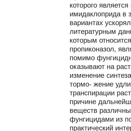
которого является
имидаклоприда в з
вариантах ускорял
литературным данн
которым относится
пропиконазол, явл
помимо фунгицидн
оказывают на рас
изменение синтез
тормо- жение удл
транспирации раст
причине дальнейш
веществ различны
фунгицидами из по
практический инте