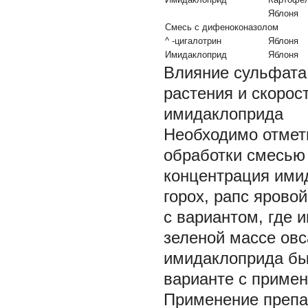
Яблоня
Смесь с дифеноконазолом
^
-цигалотрин
Яблоня
Имидаклоприд
Яблоня
Влияние сульфата
растения и скорос
имидаклоприда
Необходимо отмети
обработки смесью 
концентрация имид
горох, рапс ярово
с вариантом, где 
зеленой массе овс
имидаклоприда был
варианте с примен
Применение препа