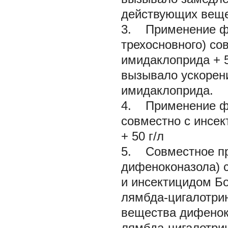
действующих веще
3. Применение фу
трехосновного) со
имидаклоприда + 5
вызывало ускорен
имидаклоприда.
4. Применение фу
совместно с инсек
+ 50 г/л
5. Совместное при
дифеноконазола) с
и инсектицидом Бо
лямбда-цигалотри
вещества дифенок
лямбда-цигалотри