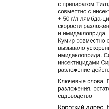
с препаратом Тилт
совместно с инсек
+ 50 г/л лямбда-ц
скорости разложе
и имидаклоприда.
Кумир совместно с
вызывало ускорен
имидаклоприда. С
инсектицидами Сир
разложение дейст
разложения
,
остат
садоводство
Короткий адрес: h