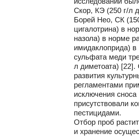
исследовании был
Скор, КЭ (250 г/л 
Борей Нео, СК (15
цигалотрина) в нор
назола) в норме ра
имидаклоприда) в н
сульфата меди трех
л диметоата) [22]
развития культурн
регламентами прим
исключения сноса 
присутствовали ко
пестицидами.
Отбор проб растит
и хранение осущес