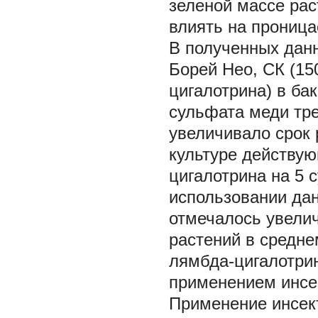
зеленой массе рас
влиять на проница
В полученных дан
Борей Нео, СК (15
цигалотрина) в ба
сульфата меди тре
увеличивало срок
культуре действу
цигалотрина на 5 
использовании дан
отмечалось увелич
растений в среднем
лямбда-цигалотрин
применением инсе
Применение инсект