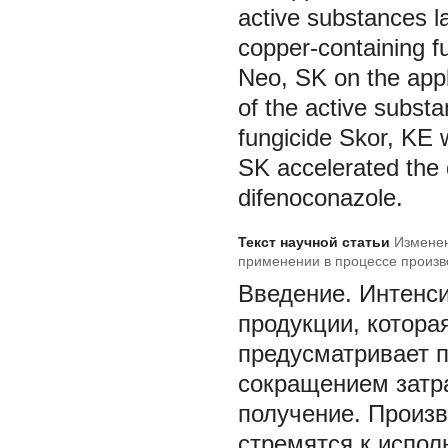
active substances l
copper-containing f
Neo, SK on the appl
of the active subst
fungicide Skor, KE 
SK accelerated the 
difenoconazole.
Текст научной статьи
Изменен
применении в процессе произв
Введение. Интенс
продукции, котора
предусматривает 
сокращением затра
получение. Произв
стремятся к испо