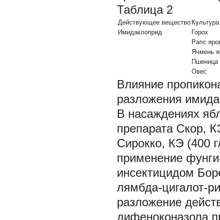
Таблица 2
Действующее вещество
Культура
Имидаклоприд
Горох
Рапс яро
Ячмень я
Пшеница 
Овес
Влияние пропикона
разложения имида
В насаждениях яб
препарата Скор, К
Сирокко, КЭ (400 
применение фунгиц
инсектицидом Боре
лямбда-цигалот-ри
разложение дейст
дифеноконазола п