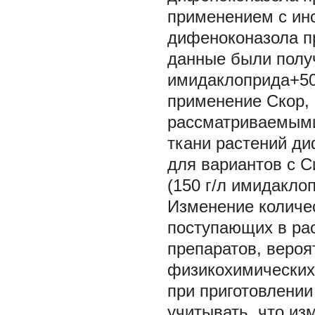
применением с ин
дифеноконазола пр
данные были получ
имидаклоприда+50 
применение Скор, 
рассматриваемыми
ткани растений ди
для вариантов с С
(150 г/л имидакло
Изменение количе
поступающих в ра
препаратов, вероя
физикохимических
при приготовлении
учитывать, что из