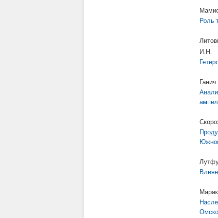
Мамие
Роль 
Литов
И.Н.
Гетер
Ганич
Анали
ампел
Скоро
Проду
Южног
Лутфу
Влиян
Марак
Насле
Омско