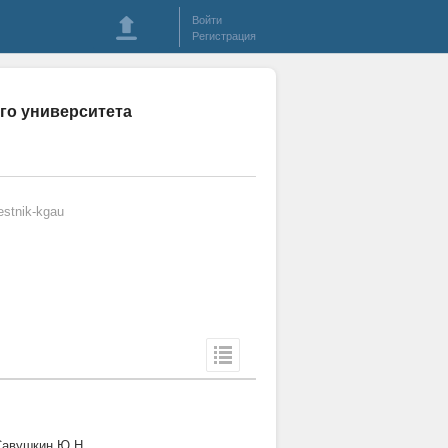
Войти
Регистрация
ого университета
stnik-kgau
 Савушкин Ю.Н.