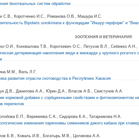
ения безотвальных систем обработки
к С.В., Коротченко И.С., Романова О.В., Машура И.С.
вительность Bipolaris sorokiniana к фунгицидам "Иншур перформ" и "Виа
ЗООТЕХНИЯ И ВЕТЕРИНАРИЯ
ко О.И., Коновалова Т.В., Короткевич О.С., Петухов В.Л., Себежко А.Н.,
ическая детерминация накопления меди в миокарде у крупного рогатого 
и
ина М.М., Виль Л.Г.
ика развития отрасли скотоводства в Республике Хакасия
ук Д.В., Данилова А.А., Юрин Д.А., Власов А.Б., Свистунов А.А.
ие кормовой добавки с сорбционными свойствами и фитокомпонентом на
ов перепелов
олобова Е.П., Веремеева С.А., Сидорова К.А., Татарникова Н.А.
логические изменения паренхимы семенников дикого кабана при хлами
лов Б.В., Коваль И.В., Богатырь М.В., Целикова А.А.