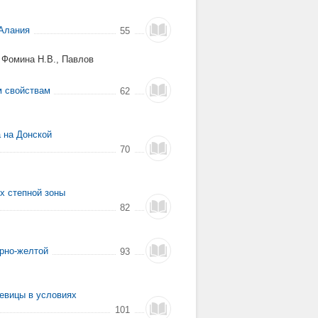
 Алания
55
 Фомина Н.В., Павлов
м свойствам
62
 на Донской
70
х степной зоны
82
рно-желтой
93
евицы в условиях
101