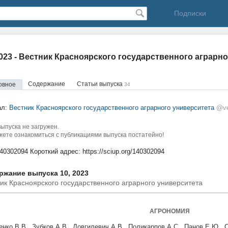
Подписки
2023 - Вестник Красноярского государственного аграрн
Содержание
Статьи выпуска
овное
34
ал:
Вестник Красноярского государственного аграрного университета
@ve
ыпуска не загружен.
ете ознакомиться с публикациями выпуска постатейно!
140302094
Короткий адрес:
https://sciup.org/140302094
ржание выпуска 10, 2023
ик Красноярского государственного аграрного университета
АГРОНОМИЯ
енко В.В., Зубков А.В., Довгилевич А.В., Поликарпов А.С., Панов Е.Ю.,