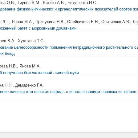
ова О.В., Тиунов В.М., Вяткин А.В., Евтушенко Н.С.
дование физико-химических и органолептических показателей сортов ж
 Л.Г., Янова М.А., Присухина Н.В., Олейникова Е.Н., Оникиенко А.В., Ла
оженный багет с морковными добавками
лев В.А., Худякова Т.С.
ование целесообразности применения нетрадиционного растительного сы
их блюд
рева Н.В., Янова М.А.
б получения безглютеновой льняной муки
на Н.Н., Демиденко Г.А.
ение начинки для венских вафель с использованием порошка из кипрея 