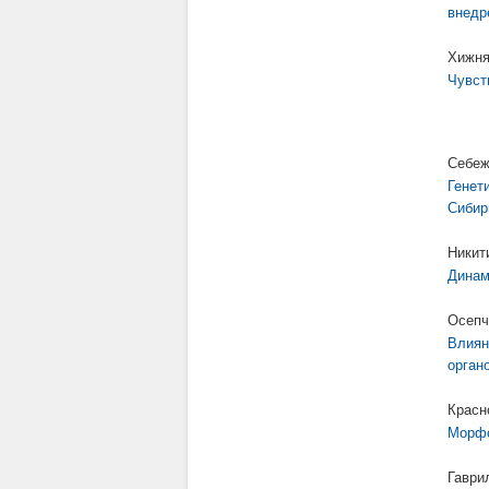
внедр
Хижня
Чувст
Себеж
Генет
Сибир
Никит
Динам
Осепч
Влиян
орган
Красн
Морфо
Гаври