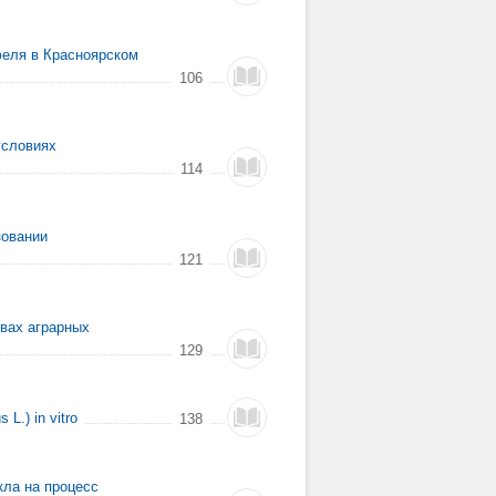
феля в Красноярском
106
условиях
114
зовании
121
чвах аграрных
129
.) in vitro
138
кла на процесс