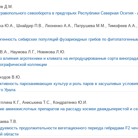
в Д.М.
травопольного севооборота в предгорьях Республики Северная Осетия -
ка Ю.А., Шнайдер П.В., Леоненко А.А., Патрушева М.М., Тимофеев А.А.,
огенность сибирских популяций фузариоидных грибов по фитопатогенны
 В.А., Наумова Л.Г., Новикова Л.Ю.
з влияния агротехники и климата на интродуцированные сорта винограда
ографической коллекции
ходов В.Ю.
ктивность парозанимающих культур и роль паров в засушливых условия
о Урала
ллина К.Г., Аниськина Т.С., Кондратенко Ю.И.
ие аминокислотных препаратов на рассаду космеи дваждыперистой и се
аева Т.В.
дуемость продолжительности вегетационного периода гибридами F2 чеч
й области