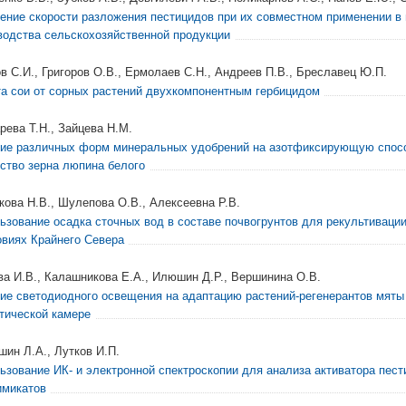
ение скорости разложения пестицидов при их совместном применении в
водства сельскохозяйственной продукции
в С.И., Григоров О.В., Ермолаев С.Н., Андреев П.В., Бреславец Ю.П.
а сои от сорных растений двухкомпонентным гербицидом
рева Т.Н., Зайцева Н.М.
ие различных форм минеральных удобрений на азотфиксирующую спосо
ество зерна люпина белого
кова Н.В., Шулепова О.В., Алексеевна Р.В.
ьзование осадка сточных вод в составе почвогрунтов для рекультиваци
овиях Крайнего Севера
ва И.В., Калашникова Е.А., Илюшин Д.Р., Вершинина О.В.
ие светодиодного освещения на адаптацию растений-регенерантов мяты
тической камере
шин Л.А., Лутков И.П.
ьзование ИК- и электронной спектроскопии для анализа активатора пест
имикатов