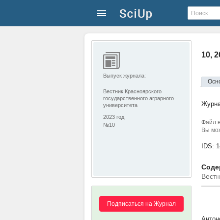
10, 
Выпуск журнала:
Осн
Вестник Красноярского
государственного аграрного
Журн
университета
2023 год
Файл в
№10
Вы мож
IDS: 
Соде
Вестн
Подписаться на Журнал
Антон