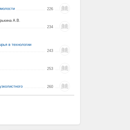
имолости
226
рькина А.В.
234
рья в технологии
243
253
узколистного
260