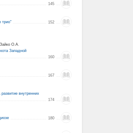
145
л трио"
152
 Зайко О.А.
скота Западной
160
167
 развитие внутренних
174
диозе
180