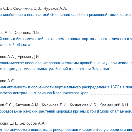
к С.В., Овсянкина С.В., Чураков А.А.
е сообщение о вызываемой Geotrichum candidum резиновой гнили карто
ов А.П., Сергеева Л.Б.
йность и биохимический состав семян новых сортов льна масличного в 
ловской области
ова А.А., Еремин Д.И.
кономическое обоснование запашки соломы яровой пшеницы при исполь
стающих доз минеральных удобрений в лесостепи Зауралья
ова А.С.
ная активность и особенности вертикального распределения 137Cs в по
афтов центральных районов Красноярского края
ов С.С., Антонов А.М., Куликова Е.И., Кузнецова И.Б., Кульчицкий А.Н.
образование женских растений морошки приземистой (Rubus chamaemorus L
сова Е.Н., Белоусов А.А.
ия органического вещества агрочерноземов и ферментов углеродного ци