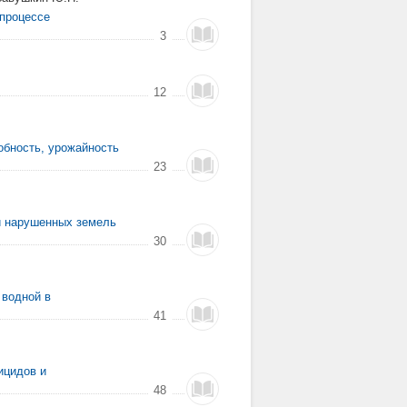
 процессе
3
12
бность, урожайность
23
и нарушенных земель
30
 водной в
41
ицидов и
48