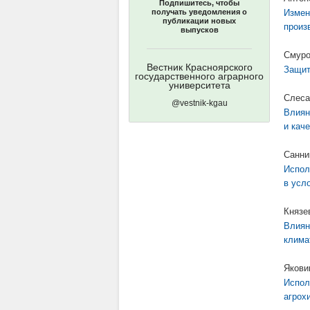
Подпишитесь, чтобы
получать уведомления о
Измен
публикации новых
произ
выпусков
Смуро
Вестник Красноярского
Защит
государственного аграрного
университета
Слеса
@vestnik-kgau
Влиян
и кач
Санни
Испол
в усл
Князе
Влиян
клима
Якови
Испол
агрох