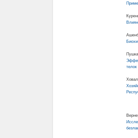
Приме
Курен
Влиян
Ашенб
Биохи
Пушка
Эффек
телок
Ховал
Хозяй
Респу
Верне
Иссле
безла