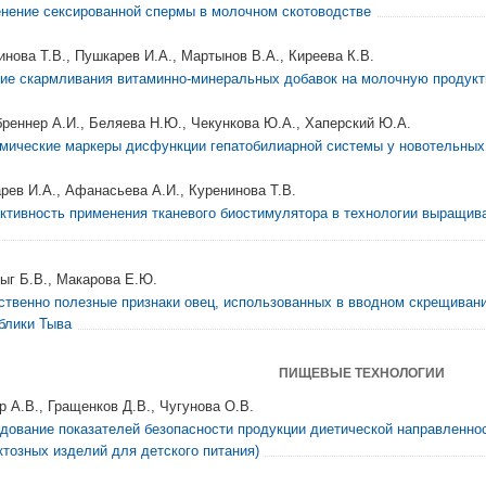
нение сексированной спермы в молочном скотоводстве
инова Т.В., Пушкарев И.А., Мартынов В.А., Киреева К.В.
ие скармливания витаминно-минеральных добавок на молочную продукт
реннер А.И., Беляева Н.Ю., Чекункова Ю.А., Хаперский Ю.А.
мические маркеры дисфункции гепатобилиарной системы у новотельных
рев И.А., Афанасьева А.И., Куренинова Т.В.
тивность применения тканевого биостимулятора в технологии выращив
ыг Б.В., Макарова Е.Ю.
ственно полезные признаки овец, использованных в вводном скрещивани
блики Тыва
ПИЩЕВЫЕ ТЕХНОЛОГИИ
р А.В., Гращенков Д.В., Чугунова О.В.
дование показателей безопасности продукции диетической направленнос
ктозных изделий для детского питания)