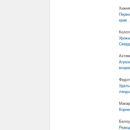
Хижня
Перво
крае
Колот
Урожа
Сверд
Ахтям
Агроэ
возра
Федот
Удель
ландш
Макар
Корне
Белоу
Реакц