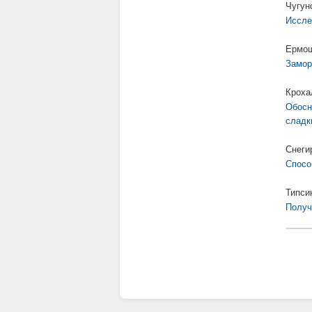
Чугун
Иссле
Ермош
Замор
Кроха
Обосн
сладк
Снеги
Спосо
Типси
Получ