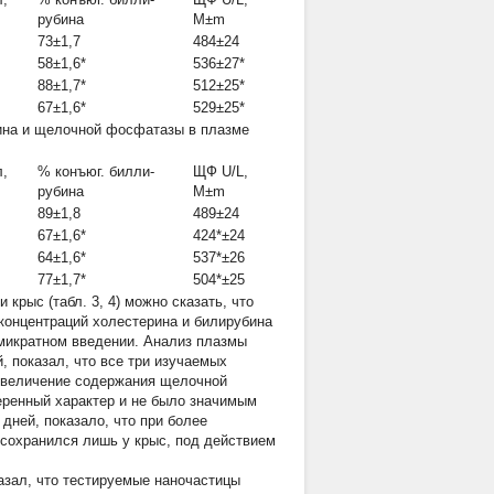
рубина
M±m
73±1,7
484±24
58±1,6*
536±27*
88±1,7*
512±25*
67±1,6*
529±25*
ина и щелочной фосфатазы в плазме
л,
% конъюг. билли-
ЩФ U/L,
рубина
M±m
89±1,8
489±24
67±1,6*
424*±24
64±1,6*
537*±26
77±1,7*
504*±25
крыс (табл. 3, 4) можно сказать, что
концентраций холестерина и билирубина
емикратном введении. Анализ плазмы
 показал, что все три изучаемых
 увеличение содержания щелочной
ренный характер и не было значимым
дней, показало, что при более
сохранился лишь у крыс, под действием
азал, что тестируемые наночастицы