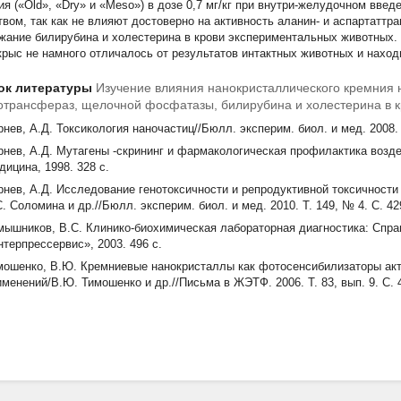
ия («Old», «Dry» и «Meso») в дозе 0,7 мг/кг при внутри-желудочном введ
твом, так как не влияют достоверно на активность аланин- и аспартатт
жание билирубина и холестерина в крови экспериментальных животных.
 крыс не намного отличалось от результатов интактных животных и нахо
ок литературы
Изучение влияния нанокристаллического кремния 
трансфераз, щелочной фосфатазы, билирубина и холестерина в к
нев, А.Д. Токсикология наночастиц//Бюлл. эксперим. биол. и мед. 2008. Т
рнев, А.Д. Мутагены -скрининг и фармакологическая профилактика воздей
дицина, 1998. 328 с.
рнев, А.Д. Исследование генотоксичности и репродуктивной токсичности
. Соломина и др.//Бюлл. эксперим. биол. и мед. 2010. Т. 149, № 4. С. 42
мышников, В.С. Клинико-биохимическая лабораторная диагностика: Справо
нтерпрессервис», 2003. 496 с.
мошенко, В.Ю. Кремниевые нанокристаллы как фотосенсибилизаторы акт
именений/В.Ю. Тимошенко и др.//Письма в ЖЭТФ. 2006. Т. 83, вып. 9. С. 