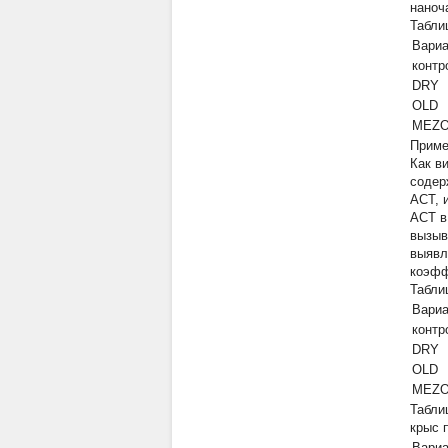
наноч
Табли
Вариа
контр
DRY
OLD
MEZ
Приме
Как в
содер
АСТ, 
АСТ в
вызыв
выявл
коэфф
Табли
Вариа
контр
DRY
OLD
MEZ
Табли
крыс 
Вариа