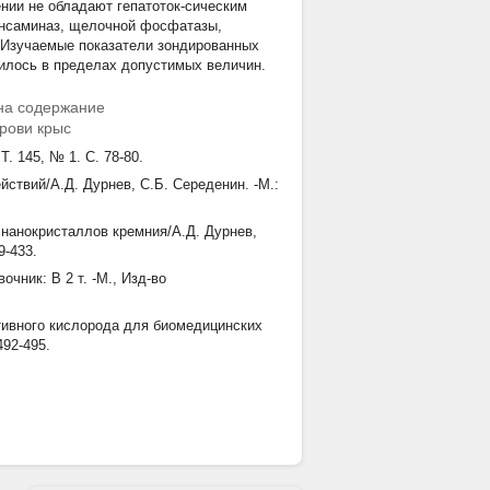
ении не обладают гепатоток-сическим
рансаминаз, щелочной фосфатазы,
 Изучаемые показатели зондированных
дилось в пределах допустимых величин.
на содержание
рови крыс
. 145, № 1. С. 78-80.
ствий/А.Д. Дурнев, С.Б. Середенин. -М.:
 нанокристаллов кремния/А.Д. Дурнев,
9-433.
чник: В 2 т. -М., Изд-во
ивного кислорода для биомедицинских
492-495.