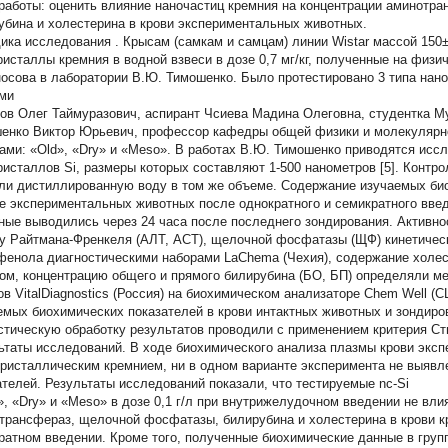
работы:
оценить влияние наночастиц кремния на концентрации аминотр
убина и холестерина в крови экспериментальных животных.
ика исследования
. Крысам (самкам и самцам) линии Wistar массой 150
ристаллы кремния в водной взвеси в дозе 0,7 мг/кг, полученные на физ
осова в лаборатории В.Ю. Тимошенко. Было протестировано 3 типа нано
ми
ов Олег Таймуразович, аспирант Чсиева Мадина Олеговна, студентка М
енко Виктор Юрьевич, профессор кафедры общей физики и молекулярно
ами: «Old», «Dry» и «Meso». В работах В.Ю. Тимошенко приводятся исс
ристаллов Si, размеры которых составляют 1-500 нанометров [5]. Контр
ли дистиллированную воду в том же объеме. Содержание изучаемых би
е экспериментальных животных после однократного и семикратного введ
ные выводились через 24 часа после последнего зондирования. Активн
у Райтмана-Френкеля (АЛТ, АСТ), щелочной фосфатазы (ЩФ) кинетическ
фенола диагностическими наборами LaChema (Чехия), содержание холе
ом, концентрацию общего и прямого билирубина (БО, БП) определяли 
ов VitalDiagnostics (Россия) на биохимическом анализаторе Chem Well (
емых биохимических показателей в крови интактных животных и зондиров
стическую обработку результатов проводили с применением критерия Ст
ьтаты исследований.
В ходе биохимического анализа плазмы крови экс
-ристаллическим кремнием, ни в одном варианте эксперимента не выявл
ателей. Результаты исследований показали, что тестируемые nc-Si
d», «Dry» и «Meso» в дозе 0,1 г/л при внутрижелудочном введении не вл
трансфераз, щелочной фосфатазы, билирубина и холестерина в крови кры
ратном введении. Кроме того, полученные биохимические данные в гру