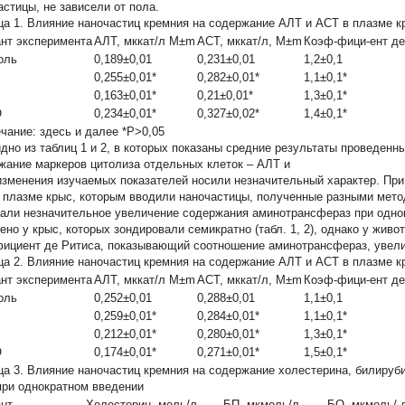
астицы, не зависели от пола.
ца 1.
Влияние наночастиц кремния на содержание АЛТ и АСТ в плазме к
нт эксперимента
АЛТ, мккат/л M±m
АСТ, мккат/л, M±m
Коэф-фици-ент де
оль
0,189±0,01
0,231±0,01
1,2±0,1
0,255±0,01*
0,282±0,01*
1,1±0,1*
0,163±0,01*
0,21±0,01*
1,3±0,1*
O
0,234±0,01*
0,327±0,02*
1,4±0,1*
чание:
здесь и далее *Р>0,05
идно из таблиц 1 и 2, в которых показаны средние результаты проведен
жание маркеров цитолиза отдельных клеток – АЛТ и
изменения изучаемых показателей носили незначительный характер. При
 плазме крыс, которым вводили наночастицы, полученные разными метод
али незначительное увеличение содержания аминотрансфераз при одно
ено у крыс, которых зондировали семикратно (табл. 1, 2), однако у жив
ициент де Ритиса, показывающий соотношение аминотрансфераз, увелич
ца 2.
Влияние наночастиц кремния на содержание АЛТ и АСТ в плазме к
нт эксперимента
АЛТ, мккат/л M±m
АСТ, мккат/л, M±m
Коэф-фици-ент де
оль
0,252±0,01
0,288±0,01
1,1±0,1
0,259±0,01*
0,284±0,01*
1,1±0,1*
0,212±0,01*
0,280±0,01*
1,3±0,1*
O
0,174±0,01*
0,271±0,01*
1,5±0,1*
ца 3.
Влияние наночастиц кремния на содержание холестерина, билируб
при однократном введении
нт
Холестерин, моль/л,
БП, мкмоль/л,
БО, мкмоль/ 