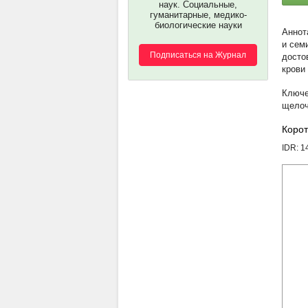
наук. Социальные,
гуманитарные, медико-
биологические науки
и сем
Подписаться на Журнал
досто
крови
щелоч
Корот
IDR: 