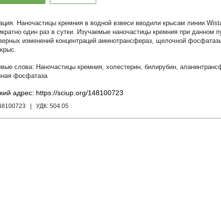
Наночастицы кремния в водной взвеси вводили крысам линии Wistar
икратно один раз в сутки. Изучаемые наночастицы кремния при данном п
верных изменений концентраций аминотрансфераз, щелочной фосфатазы
 крыс.
Наночастицы кремния
,
холестерин
,
билирубин
,
аланинтранс
ная фосфатаза
кий адрес: https://sciup.org/148100723
148100723
| УДК:
504.05