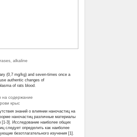
rases, alkaline
nitary (0,7 mg/kg) and seven-times once a
cause authentic changes of
plasma of rats blood.
я на содержание
рови крыс
утствия знаний о влиянии наночастиц на
 форме наночастиц различные материалы
 [1-3]. Исследование наиболее общих
иц следует определить как наиболее
ющие безотлагательного изучения [1].