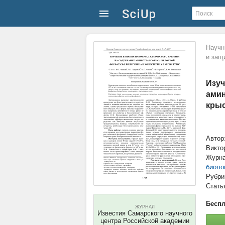
Научн
и защ
Изуч
амин
кры
Автор
Викто
Журн
биоло
Рубри
Стать
Беспл
ЖУРНАЛ
Известия Самарского научного
центра Российской академии