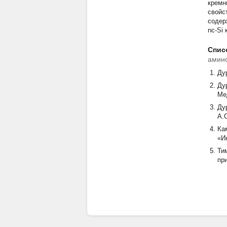
кремн
свойс
содер
nc-Si
Спис
амино
Дур
Ду
Ме
Ду
А.С
Ка
«И
Ти
пр