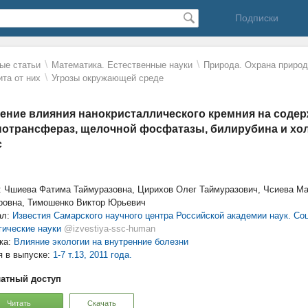
Подписки
\
\
ые статьи
Математика. Естественные науки
Природа. Охрана природ
\
ита от них
Угрозы окружающей среде
ение влияния нанокристаллического кремния на соде
отрансфераз, щелочной фосфатазы, билирубина и хол
с
: Чшиева Фатима Таймуразовна, Цирихов Олег Таймуразович, Чсиева М
ровна, Тимошенко Виктор Юрьевич
ал:
Известия Самарского научного центра Российской академии наук. Со
гические науки
@izvestiya-ssc-human
ка:
Влияние экологии на внутренние болезни
я в выпуске:
1-7 т.13, 2011 года.
атный доступ
Читать
Скачать