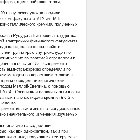
ансфераз, щелочной фосфатазы,
±20 г. внутрижелудочно вводили
ическом факультете МГУ им. М.В.
кри-сталлического кремния, полученных
узаева Русудана Викторовна, студентка
й электроники физического факультета
ледования, касающиеся свойств
ольной группе крыс внутрижелудоч-но
охимических показателей определяли в
ения наночастиц. Из эксперимента
ость аминотрансфераз определяли по
им методом по нарастанию окраски п-
стерина определяли кинетическим
методом Мэллой-Эвелина, с помощью
США) [4]. Сравнивали величины активности
анных наночастицами кремния (nc-Si).
ьюдента.
периментальных животных, зондированных
ено значительного изменения изучаемых
ияют значимо на содержание
с, как при однократном, так и при
ппах животных, получавших тестируемые