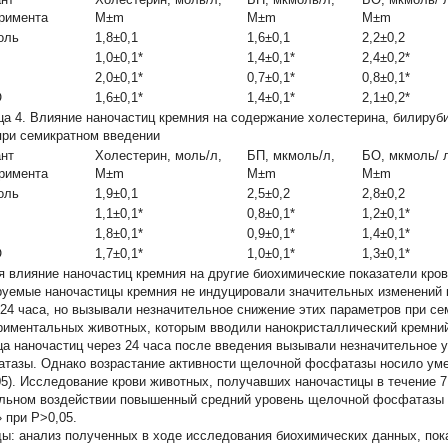
римента
M±m
M±m
M±m
оль
1,8±0,1
1,6±0,1
2,2±0,2
1,0±0,1*
1,4±0,1*
2,4±0,2*
2,0±0,1*
0,7±0,1*
0,8±0,1*
O
1,6±0,1*
1,4±0,1*
2,1±0,2*
ца 4.
Влияние наночастиц кремния на содержание холестерина, билируб
при семикратном введении
нт
Холестерин, моль/л,
БП, мкмоль/л,
БО, мкмоль/ 
римента
M±m
M±m
M±m
оль
1,9±0,1
2,5±0,2
2,8±0,2
1,1±0,1*
0,8±0,1*
1,2±0,1*
1,8±0,1*
0,9±0,1*
1,4±0,1*
O
1,7±0,1*
1,0±0,1*
1,3±0,1*
я влияние наночастиц кремния на другие биохимические показатели крови 
руемые наночастицы кремния не индуцировали значительных изменений 
 24 часа, но вызывали незначительное снижение этих параметров при с
риментальных животных, которым вводили нанокристаллический кремний,
ца наночастиц через 24 часа после введения вызывали незначительное
тазы. Однако возрастание активности щелочной фосфатазы носило уме
05). Исследование крови животных, получавших наночастицы в течение 7 
льном воздействии повышенный средний уровень щелочной фосфатазы 
 при Р>0,05.
ды:
анализ полученных в ходе исследования биохимических данных, пок