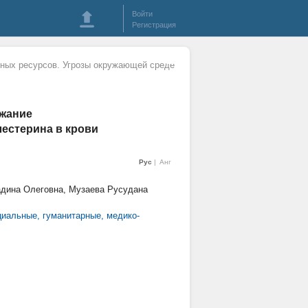
Войти
Регистрация
ных ресурсов. Угрозы окружающей среде
ржание
естерина в крови
Рус
Анг
адина Олеговна, Музаева Русудана
циальные, гуманитарные, медико-