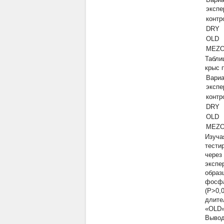
экспе
контр
DRY
OLD
MEZ
Табли
крыс 
Вариа
экспе
контр
DRY
OLD
MEZ
Изуча
тести
через
экспе
образ
фосфа
(Р>0,
длите
«OLD»
Выво