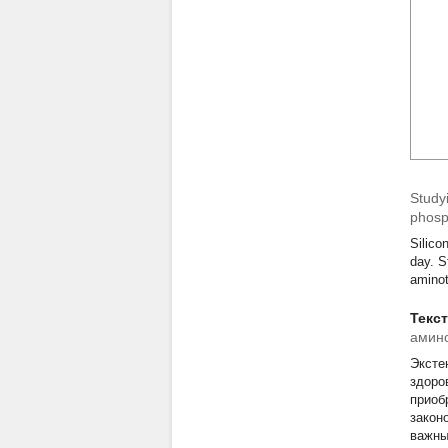
Studyi
phospa
Silico
day. S
aminot
Текс
амино
Эксте
здоро
приоб
закон
важны