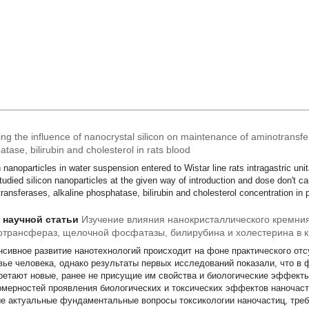
ng the influence of nanocrystal silicon on maintenance of aminotransfe
tase, bilirubin and cholesterol in rats blood
n nanoparticles in water suspension entered to Wistar line rats intragastric u
tudied silicon nanoparticles at the given way of introduction and dose don't 
ransferases, alkaline phosphatase, bilirubin and cholesterol concentration in 
т научной статьи
Изучение влияния нанокристаллического кремни
трансфераз, щелочной фосфатазы, билирубина и холестерина в к
нсивное развитие нанотехнологий происходит на фоне практического отс
вье человека, однако результаты первых исследований показали, что в
ретают новые, ранее не присущие им свойства и биологические эффекты
омерностей проявления биологических и токсических эффектов наночаст
е актуальные фундаментальные вопросы токсикологии наночастиц, требу