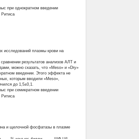
рыс при однократном введении
 Ритиса
ных исследований плазмы крови на
 сравнении результатов анализов АЛТ и
ами, можно сказать, что «Meso» и «Dry»
кратном введении. Этого эффекта не
отных, которым вводили «Meso»,
ился до 1,5±0,1.
рыс при семикратном введении
 Ритиса
ина и щелочной фосфатазы в плазме
л,
% конъюг. билли-
ЩФ U/L,