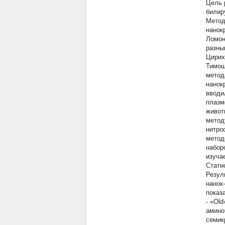
Цель 
билир
Метод
нанок
Ломон
разны
Цирих
Тимош
метод
нанок
вводи
плазм
живот
метод
нитро
метод
набор
изуча
Стати
Резул
нанок
показ
- «Ol
амино
семик