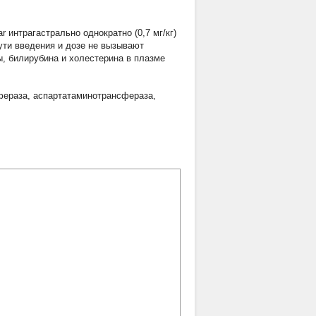
 интрагастрально однократно (0,7 мг/кг)
ути введения и дозе не вызывают
, билирубина и холестерина в плазме
фераза
,
аспартатаминотрансфераза
,