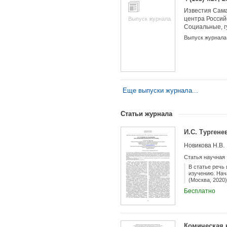
Известия Сама
центра Россий
Выпуск журнала
Социальные, 
медико-биолог
Выпуск журнала
Еще выпуски журнала...
Статьи журнала
И.С. Тургене
Новикова Н.В.
Статья научная
В статье речь
изучению. Нач
(Москва, 2020
свидетельств
Бесплатно
интенсивной п
материалов о
Комическая н