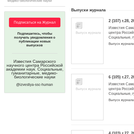
медико-биологические науки
Выпуски журнала
2 (107) т.28, 
Подписаться на Журнал
Известия Сама
Учредители:
центра Россий
Выпуск журнала
Подпишитесь, чтобы
Социальные, 
получать уведомления о
публикации новых
медико-биолог
Выпуск журнала
выпусков
Известия Самарского
научного центра Российской
академии наук. Социальные,
гуманитарные, медико-
биологические науки
6 (105) т.27, 
Известия Сама
@izvestiya-ssc-human
центра Россий
Выпуск журнала
Социальные, 
медико-биолог
Выпуск журнала
4 (103) т.27, 