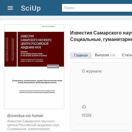
Известия Самарского нау
Социальные, гуманитарны
Выпуски
Стат
Главная
108
О журнале:
ID:
ISSN:
@izvestiya-ssc-human
Известия Самарского научного
центра Российской академии наук.
Социальные, гуманитарные,