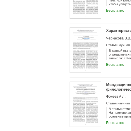
пьес Аси Воло
чтобы увидеть
представляетс
Бесплатно
повести.
Характерист
Черкасова В.В.
Статья научная
В данной стат
определяется 
замысла: «Жен
«Две сестры» 
Бесплатно
1850 года. Он
поглощена зам
«17-й №» выте
«Холостяк». И
срок написать
Междисципли
Антония» И.С.
Флобера, одна
филологичес
Фокеев А.Л.
Статья научная
В статье отме
На примере ав
основные прие
данного предм
Бесплатно