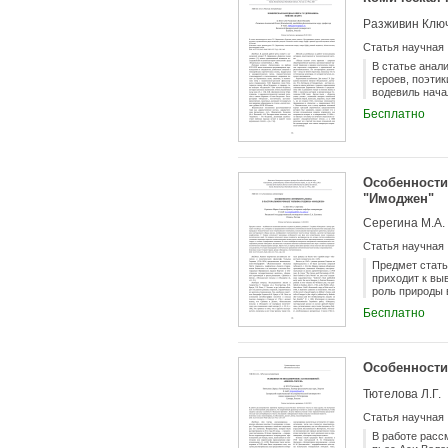
Разживин Ключ
Статья научная
В статье анал
героев, поэти
водевиль нача
Бесплатно
Особенности
"Имоджен"
Серегина М.А.
Статья научная
Предмет стать
приходит к вы
роль природы 
идеализация п
Бесплатно
пасторальных 
социально-пол
конфликтов, у
и эксперимент
Особенности
сентиментализ
черт и особог
Тютелова Л.Г.
писателя всё 
основы в прои
Статья научная
В работе расс