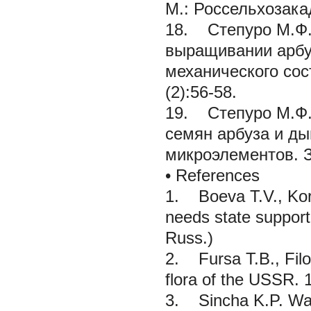
М.: Россельхозакад
18. Степуро М.Ф.
выращивании арбуз
механического сос
(2):56-58.
19. Степуро М.Ф.
семян арбуза и ды
микроэлементов.
•
References
1. Boeva T.V., Kori
needs state suppor
Russ.)
2. Fursa T.B., Fil
flora of the USSR.
3. Sincha K.P. Wat