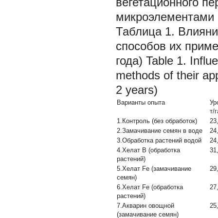
вегетационного пе
микроэлементами [
Таблица 1. Влиян
способов их приме
года) Table 1. Influ
methods of their ap
2 years)
Варианты опыта
Ур
т/г
1.Контроль (без обработок)
23
2.Замачивание семян в воде
24
3.Обработка растений водой
24
4.Хелат В (обработка
31
растений)
5.Хелат Fe (замачивание
29
семян)
6.Хелат Fe (обработка
27
растений)
7.Акварин овощной
25
(замачивание семян)