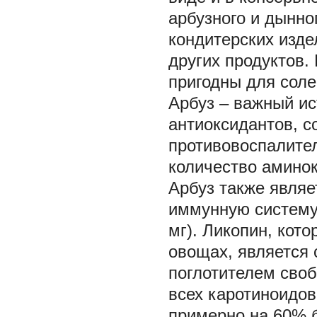
арбузного и дынно
кондитерских изде
других продуктов
пригодны для солен
Арбуз – важный ис
антиоксидантов, с
противовоспалите
количество аминоки
Арбуз также явля
иммунную систему 
мг). Ликопин, кот
овощах, является
поглотителем своб
всех каротиноидов 
примерно на 60% б