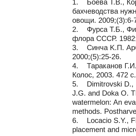
1. Боева Т.В., Ко
бахчеводства нуж
овощи.
2009;(3):6-
2. Фурса Т.Б., Фи
флора СССР.
1982;
3. Синча K.П. Арб
2000;(5):25-26.
4. Тараканов Г.И.
Колос, 2003. 472 с.
5. Dimitrovski D., B
J.G. and Doka O. Th
watermelon: An evalu
methods. Postharves
6. Locacio S.Y., Fis
placement and micro