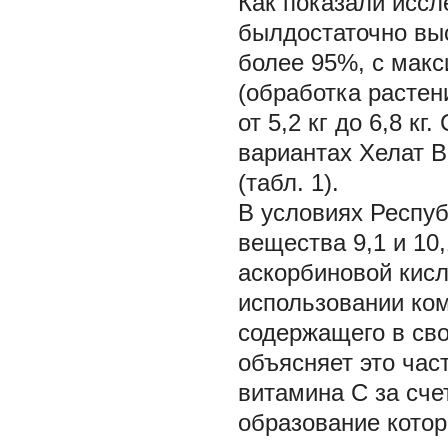
Как показали иссл
былдостаточно выс
более 95%, с мак
(обработка растен
от 5,2 кг до 6,8 
вариантах Хелат В
(табл. 1).
В условиях Респу
вещества 9,1 и 10
аскорбиновой кисл
использовании ком
содержащего в сво
объясняет это час
витамина С за сче
образование котор