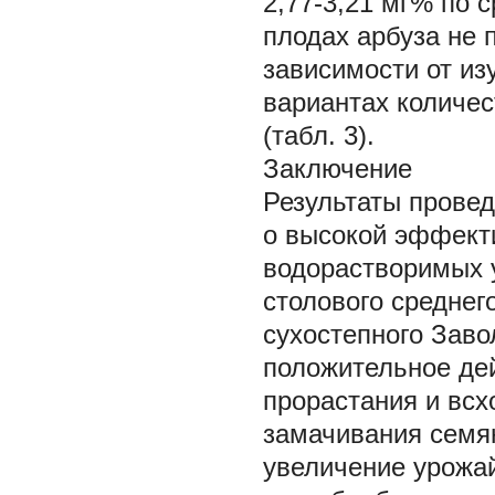
2,77-3,21 мг% по 
плодах арбуза не
зависимости от из
вариантах количес
(табл. 3).
Заключение
Результаты прове
о высокой эффект
водорастворимых 
столового среднег
сухостепного Зав
положительное де
прорастания и всх
замачивания семя
увеличение урожай