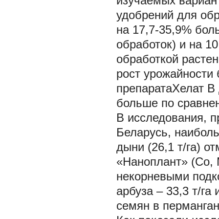
изучаемых вариан
удобрений для обра
на 17,7-35,9% бол
обработок) и на 1
обработкой растен
рост урожайности 
препаратаХелат В 
больше по сравне
В исследования, п
Беларусь, наиболь
дыни (26,1 т/га) 
«Наноплант» (Co, M
некорневыми подк
арбуза – 33,3 т/га
семян в пермангана