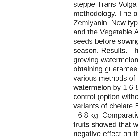
steppe Trans-Volga r
methodology. The ob
Zemlyanin. New types
and the Vegetable A
seeds before sowing
season. Results. Th
growing watermelon, 
obtaining guaranteed
various methods of t
watermelon by 1.6-8
control (option with
variants of chelate 
- 6.8 kg. Comparati
fruits showed that w
negative effect on t