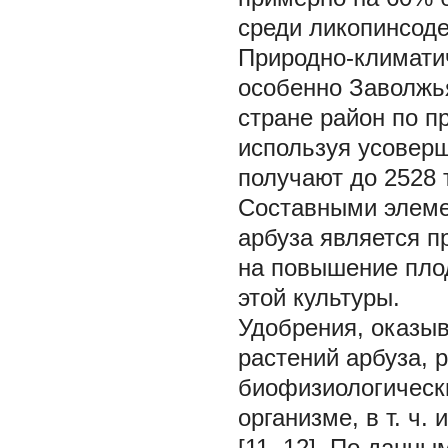
среди ликопинсоде
Природно-климатич
особенно Заволжья
стране район по п
используя усовер
получают до 2528 
Составными элеме
арбуза является п
на повышение плод
этой культуры.
Удобрения, оказыв
растений арбуза, 
биофизиологически
организме, в т. ч
[11, 12]. По данны