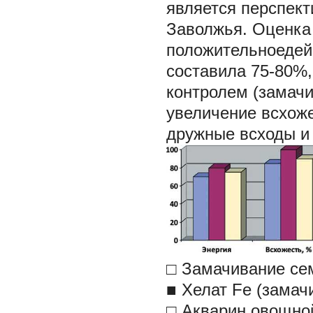
является перспект
Заволжья. Оценка 
положительноедей
составила 75-80%,
контролем (замачи
увеличение всхоже
дружные всходы и
□ Замачивание се
■
Хелат Fe (замач
□ Акварин овощно