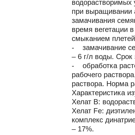
водорастворимых 
при выращивании 
замачивания семян
время вегетации в
смыканием плетей
-
замачивание се
– 6 г/л воды. Срок
-
обработка раст
рабочего раствора
раствора. Норма ра
Характеристика и
Хелат В:
водораств
Хелат Fe:
диэтиле
комплекс динатрие
– 17%.