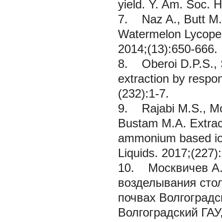
yield.
Y. Am. Soc. H
7. Naz A., Butt M.
Watermelon Lycopen
2014;(13):650-666.
8. Oberoi D.P.S., S
extraction by resp
(232):1-7.
9. Rajabi M.S., M
Bustam M.A. Extract
ammonium based ion
Liquids.
2017;(227):
10. Москвичев А.
возделывания сто
почвах Волгоград
Волгоградский ГАУ,