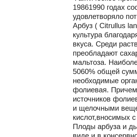
19861990 годах со
удовлетворяло пот
Арбуз (
Citrullus la
культура благодар
вкуса. Среди раст
преобладают сахар
мальтоза. Наиболе
5060% общей сумм
необходимые орган
фолиевая. Причем
источников фолиев
и щелочными веще
кислот,вносимых с
Плоды арбуза и д
виде и в консерв