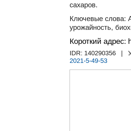
сахаров.
урожайность
,
биох
Короткий адрес: h
IDR: 140290356
| У
2021-5-49-53