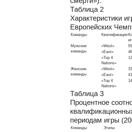
смерти»).
Таблица 2
Характеристики и
Европейских Чемп
Команды
Квалификация
К
иг
Мужские
«West»
5
команды
«East»
4
«Top 4
1
Nations»
Женские
«West»
3
команды
«East»
4
«Top 4
1
Nations»
Таблица 3
Процентное соотно
квалификационных
периодам игры (20
Команды
Этапы