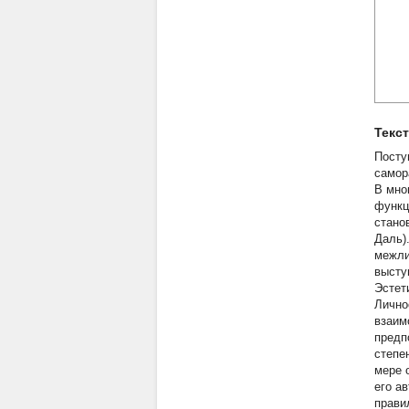
Текс
Посту
самор
В мно
функц
стано
Даль)
межли
высту
Эстет
Лично
взаим
предп
степе
мере 
его а
прави