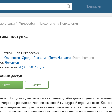
Подписки
\
\
ые статьи
Философия. Психология
Психология
тика поступка
: Летягин Лев Николаевич
ал:
Общество. Среда. Развитие (Terra Humana)
@terra-humana
ка:
Лексикон
я в выпуске:
4 (33), 2014 года.
атный доступ
Читать
Скачать
Поступок - действие по внутреннему убеждению, ценностно ориен
вободного проявления человеком своей культурной идентичности. Критер
ме поведенческих практик выступает мера его соответствия/несоответс
ы - установкам декларированным, конвенционально определенным или 