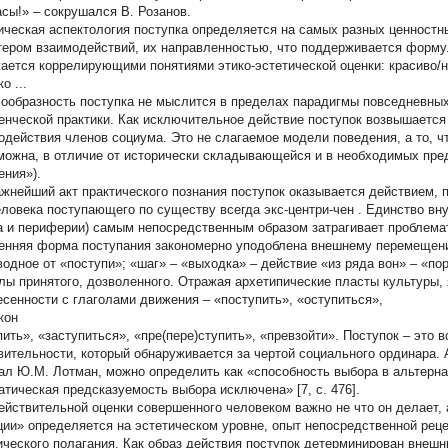
асы!» – сокрушался В. Розанов.
ическая аспектология поступка определяется на самых разных ценностн
тером взаимодействий, их направленностью, что поддерживается форму
ается коррелирующими понятиями этико-эстетической оценки:
красиво/н
ко
...
ообразность поступка не мыслится в пределах парадигмы повседневных
енческой практики. Как
исключительное действие
поступок возвышаетс
одействия членов социума. Это не слагаемое модели поведения, а то, ч
можна, в отличие от исторически складывающейся и в необходимых п
ения»).
ажнейший акт практического познания поступок оказывается действием
еловека поступающего по существу всегда
экс-центри-чен
. Единство вн
а и периферии) самым непосредственным образом затрагивает проблемат
енняя форма поступания закономерно уподоблена внешнему перемещени
водное от «поступи»; «шаг» – «выходка» – действие «из ряда вон» – «п
лы принятого, дозволенного. Отражая архетипические пласты культуры,
есенности с глаголами движения – «поступить», «оступиться»,
кон
пить», «заступиться», «пре(пере)ступить», «превзойти». Поступок – это 
вительности, который обнаруживается за чертой социального ординара. 
ал Ю.М. Лотман, можно определить как «способность выбора в альтернат
атическая предсказуемость выбора исключена» [7, с. 476].
ействительной оценки совершенного человеком важно не
что
он делает,
ции» определяется на эстетическом уровне, опыт непосредственной рец
ического полагания. Как образ действия поступок детерминирован внеш