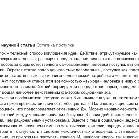
т научной статьи
Эстетика поступка
пок – телесный способ воплощения идеи. Действие, атрибутируемое как 
аскрытия человека, расширяет представление личности о ее возможнос
гообразии форм естественного самовыражения человека поступок вып
ии. Обретая статус
воплощенного смыслополагания
, поступок как «пл
вится естественным выражением человеческой потребности «вселять дух
. Акт поступания становится возможностью «выхода» человека в новую 
чностных взаимодействий формируется прецедентная норма, определя
пающая наиболее действенным фактором социодинамики.
ическая проблематика поступка может быть выявлена уже на латентном 
сти яркой противостоит личность «бесцветная». Наличествующие симпа
ооценок, что предопределяет отмеченную Дж. Морено неравномерность
очтений между членами социальной группы. В своих действиях человек
ни, чем рациональными установками. Вместе с тем в социальной индекс
оказываются проявлены именно эстетические критерии, определяющие 
вторитет, статусность в системе межличностных отношений. С этической
льно, но при этом не поступать красиво. И, наоборот, «порок так живопис