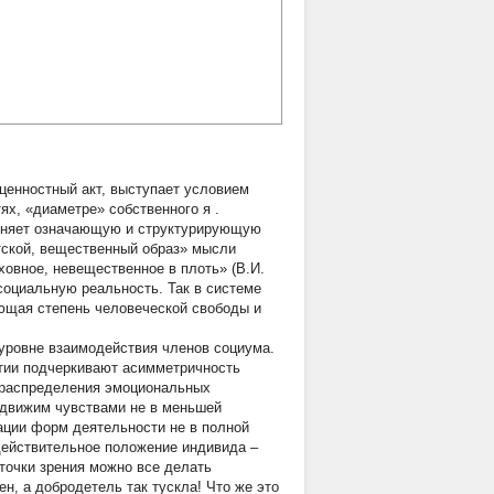
ценностный акт, выступает условием
тях, «диаметре» собственного
я
.
олняет означающую и структурирующую
отской, вещественный образ» мысли
овное, невещественное в плоть» (В.И.
социальную реальность. Так в системе
ющая степень человеческой свободы и
уровне взаимодействия членов социума.
тии подчеркивают асимметричность
 распределения эмоциональных
 движим чувствами не в меньшей
ации форм деятельности не в полной
действительное положение индивида –
 точки зрения можно все делать
ен, а добродетель так тускла! Что же это