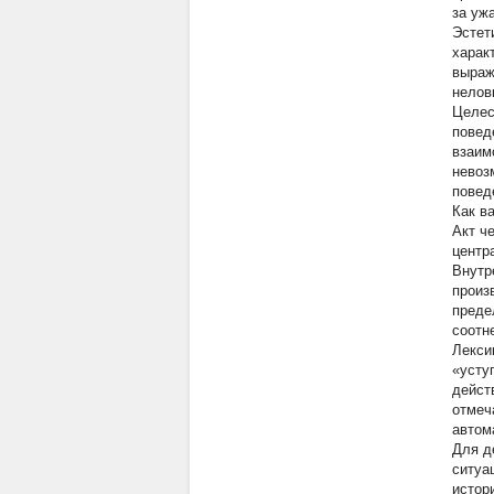
за уж
Эстет
харак
выраж
нелов
Целес
повед
взаим
невоз
повед
Как в
Акт ч
центр
Внутр
произ
преде
соотн
Лекси
«усту
дейст
отмеч
автом
Для д
ситуа
истор