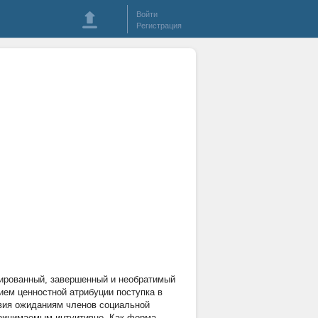
Войти
Регистрация
тированный, завершенный и необратимый
ием ценностной атрибуции поступка в
твия ожиданиям членов социальной
принимаемым интуитивно. Как форма