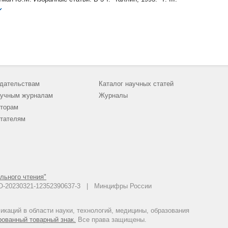
дательствам
Каталог научных статей
учным журналам
Журналы
торам
тателям
льного чтения"
 АО-20230321-12352390637-3 | Минцифры России
каций в области науки, технологий, медицины, образования
рованный товарный знак.
Все права защищены.