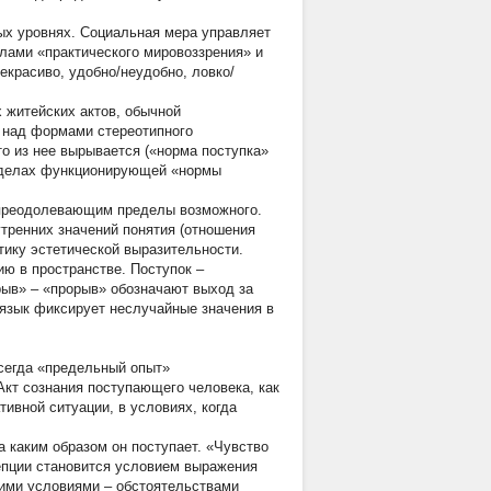
ых уровнях. Социальная мера управляет
лами «практического мировоззрения» и
екрасиво, удобно/неудобно, ловко/
 житейских актов, обычной
я
над
формами стереотипного
то из нее вырывается («норма поступка»
ределах функционирующей «нормы
, преодолевающим пределы возможного.
утренних значений понятия (отношения
ику эстетической выразительности.
ю в пространстве. Поступок –
орыв» – «прорыв» обозначают выход за
 язык фиксирует неслучайные значения в
всегда «предельный опыт»
Акт сознания поступающего человека, как
ивной ситуации, в условиях, когда
 а
каким образом
он поступает. «Чувство
епции становится условием выражения
ними условиями – обстоятельствами