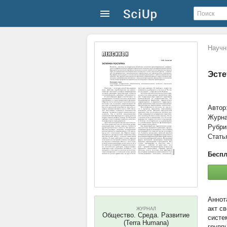
Научн
Эсте
Автор
Журн
Рубри
Стать
Беспл
акт с
ЖУРНАЛ
Общество. Среда. Развитие
систе
(Terra Humana)
групп