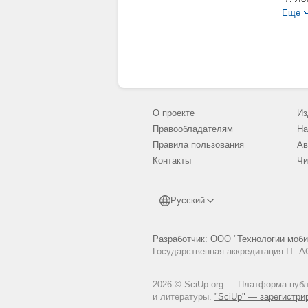
Еще
О проекте
Из
Правообладателям
На
Правила пользования
Ав
Контакты
Чи
Русский
Разработчик: ООО "Технологии моби
Государственная аккредитация IT:
2026 © SciUp.org — Платформа публи
и литературы.
"SciUp" — зарегистри