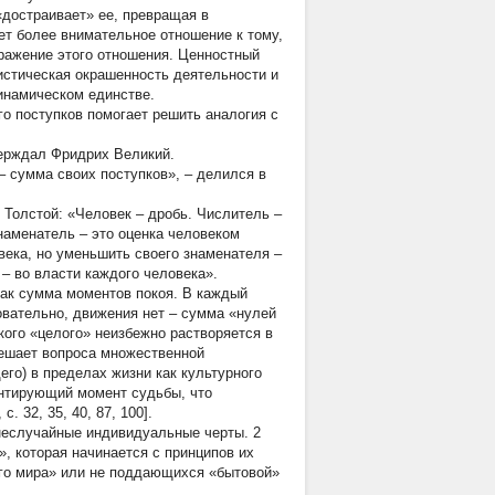
«достраивает» ее, превращая в
т более внимательное отношение к тому,
ыражение этого отношения. Ценностный
истическая окрашенность деятельности и
инамическом единстве.
о поступков помогает решить аналогия с
верждал Фридрих Великий.
 – сумма своих поступков», – делился в
Толстой: «Человек – дробь. Числитель –
знаменатель – это оценка человеком
овека, но уменьшить своего знаменателя –
– во власти каждого человека».
как сумма моментов покоя. В каждый
овательно, движения нет – сумма «нулей
ого «целого» неизбежно растворяется в
решает вопроса множественной
его) в пределах жизни как культурного
зентирующий момент судьбы, что
. 32, 35, 40, 87, 100].
 неслучайные индивидуальные черты.
2
, которая начинается с принципов их
го мира» или не поддающихся «бытовой»