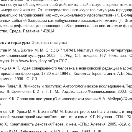
ика поступка обнаруживает свой действительный статус в горизонте ис
 «меру всей жизни». От непосредственного «чувства ситуации» (предва
 рецепцию телодвижений как «функционального удовольствия» (К. Бюле
енных событий биографии как «обдуманного воссоздания жизни» (П. Вяз
ическая рефлексия, дополняющая собою рационально постигаемые форм
тво. Среда. Развитие ¹ 4’2014
ок литературы
Эстетика поступка
тин М.М. //Бахтин М. М. С. с.: В 7 т./РАН, Институт мировой литературы
ки славянской культуры, 2003. -Т. I/Ред. С.Г. Бочаров, Н.И. Николаев. -С
тупа: http://www.fedy-diary.ru/?p=7017
лицкая А.П. Идея совершенного человека в новиковской редакции масонс
ериалы конференции, 17-20 мая 1994 г., Коломна/Перев. с англ. А.Б. Ушац
омино, 1996. -С. 7-9.
анн Павел II. Личность и поступок: Антропологическое исследование/Пер
ел II. Сочинения: В 2 тт. Т. I. -М.: Издательство Францисканцев, 2003. -С
упов К.К. Слово как поступок (О философском учении А.А. Мейера)//Фило
.
упов К.К. Уроки М.М. Бахтина//М.М. Бахтин: pro et contra. Личность и тв
овой гуманитарной мысли/Сост., вст. ст. и комм. К.Г. Исупова. -СПб.: РХГИ,
с Х. Креативность действия/Перев. с нем. -СПб.: Алетейя, 2005. -319, с.
ман Ю.М. Избранные статьи: В 3 т. -Таллин, 1993. -Т. III.