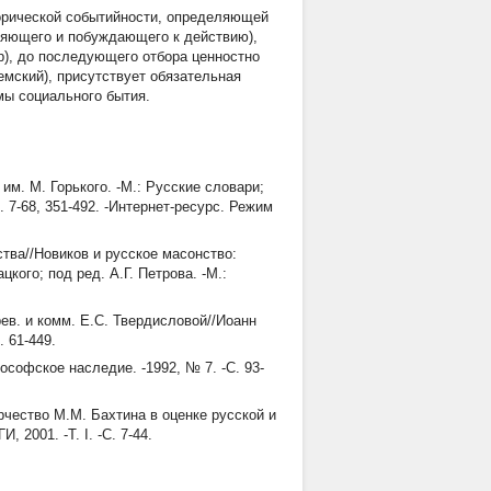
торической событийности, определяющей
ряющего и побуждающего к действию),
р), до последующего отбора ценностно
емский), присутствует обязательная
ы социального бытия.
 им. М. Горького. -М.: Русские словари;
. 7-68, 351-492. -Интернет-ресурс. Режим
тва//Новиков и русское масонство:
кого; под ред. А.Г. Петрова. -М.:
ев. и комм. Е.С. Твердисловой//Иоанн
. 61-449.
софское наследие. -1992, № 7. -С. 93-
орчество М.М. Бахтина в оценке русской и
 2001. -Т. I. -С. 7-44.