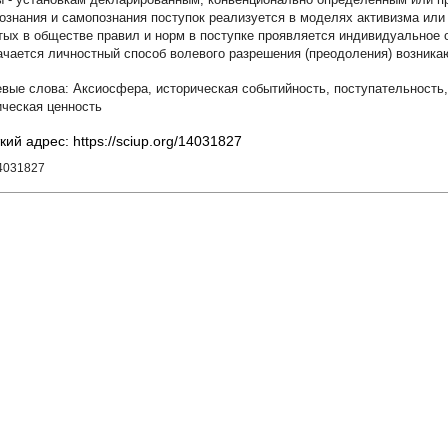
ознания и самопознания поступок реализуется в моделях активизма или
тых в обществе правил и норм в поступке проявляется индивидуальное 
ачается личностный способ волевого разрешения (преодоления) возника
Аксиосфера
,
историческая событийность
,
поступательность
ическая ценность
кий адрес: https://sciup.org/14031827
14031827