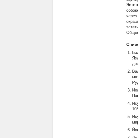
Эстет
собою
через
окраш
эстет
Общес
Спис
Бах
Язы
дос
Ва
мат
Руд
Ио
Пав
Ис
103
Ис
мир
Йоа
Лот