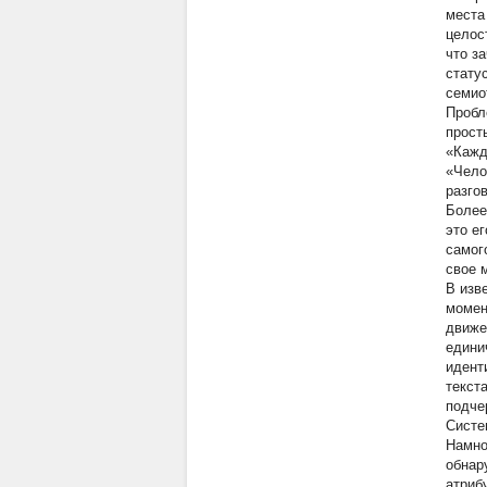
места
целос
что з
стату
семио
Пробл
прост
«Кажд
«Чело
разго
Более
это е
самог
свое 
В изв
момен
движе
едини
идент
текст
подчер
Систе
Намно
обнар
атриб