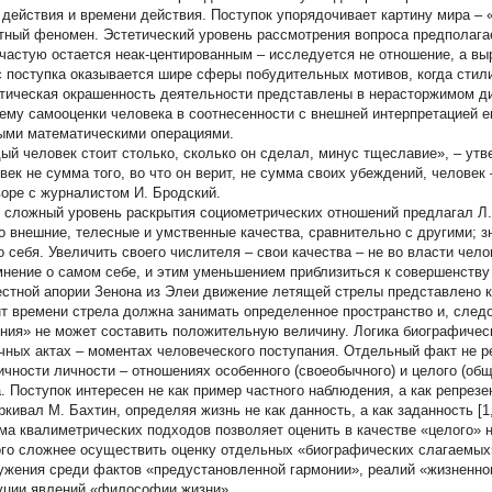
 действия и времени действия. Поступок упорядочивает картину мира – 
тный феномен. Эстетический уровень рассмотрения вопроса предполагае
ачастую остается неак-центированным – исследуется не отношение, а в
с поступка оказывается шире сферы побудительных мотивов, когда стил
тическая окрашенность деятельности представлены в нерасторжимом д
ему самооценки человека в соотнесенности с внешней интерпретацией ег
ыми математическими операциями.
ый человек стоит столько, сколько он сделал, минус тщеславие», – ут
век не сумма того, во что он верит, не сумма своих убеждений, человек
воре с журналистом И. Бродский.
 сложный уровень раскрытия социометрических отношений предлагал Л. 
го внешние, телесные и умственные качества, сравнительно с другими; 
о себя. Увеличить своего числителя – свои качества – не во власти чел
мнение о самом себе, и этим уменьшением приблизиться к совершенству 
естной апории Зенона из Элеи движение летящей стрелы представлено 
т времени стрела должна занимать определенное пространство и, след
ния» не может составить положительную величину. Логика биографическ
чных актах – моментах человеческого поступания. Отдельный факт не 
ичности личности – отношениях особенного (своеобычного) и целого (общ
а. Поступок интересен не как пример частного наблюдения, а как репре
кивал М. Бахтин, определяя жизнь не как данность, а как заданность [1, с
ма квалиметрических подходов позволяет оценить в качестве «целого»
го сложнее осуществить оценку отдельных «биографических слагаемых»
ужения среди фактов «предустановленной гармонии», реалий «жизненно
уции явлений «философии жизни».