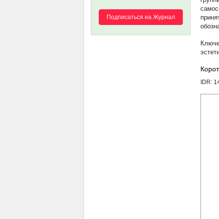
самос
Подписаться на Журнал
приня
обозн
эстет
Корот
IDR: 