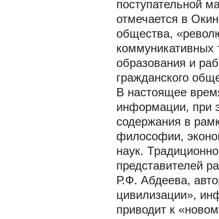
поступательной ма
отмечается в Оки
общества, «револ
коммуникативных т
образования и раб
гражданского обще
В настоящее время
информации, при э
содержания в рамк
философии, эконом
наук. Традиционн
представителей р
Р.Ф. Абдеева, ав
цивилизации», инф
приводит к «новом