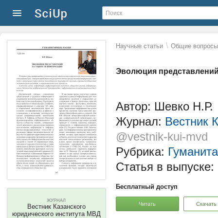
\
Научные статьи
Общие вопросы 
Эволюция представлений
Автор: Шевко Н.Р.
Журнал:
Вестник 
@vestnik-kui-mvd
Рубрика:
Гуманита
Статья в выпуске:
Бесплатный доступ
ЖУРНАЛ
Читать
Скачать
Вестник Казанского
юридического института МВД