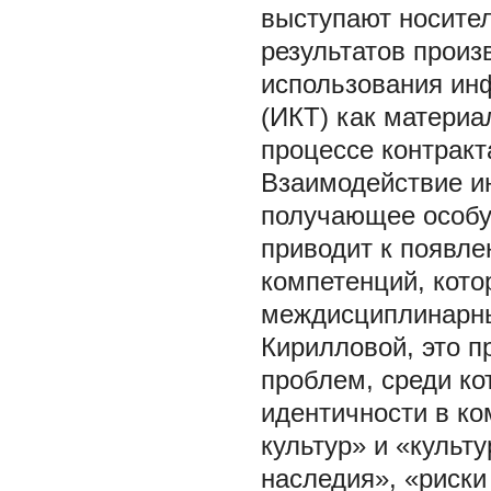
выступают носите
результатов произ
использования ин
(ИКТ) как матери
процессе контракт
Взаимодействие ин
получающее особую
приводит к появле
компетенций, кот
междисциплинарны
Кирилловой, это п
проблем, среди ко
идентичности в ко
культур» и «культ
наследия», «риски