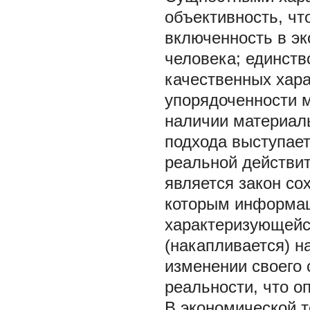
объективность, чт
включенность в э
человека; единств
качественных хар
упорядоченности м
наличии материаль
подхода выступае
реальной действит
является закон со
которым информац
характеризующейс
(накапливается) н
изменении своего
реальности, что о
В экономической т