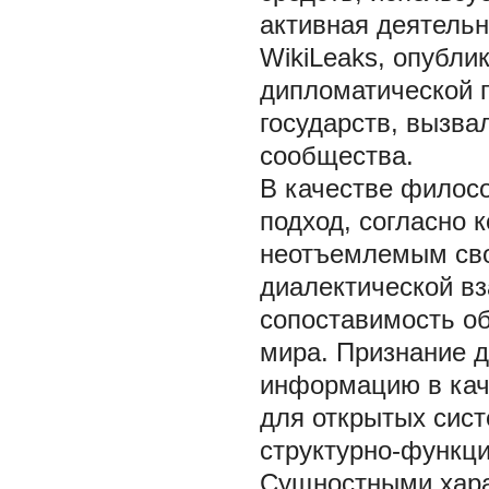
активная деятель
WikiLeaks, опубли
дипломатической 
государств, вызва
сообщества.
В качестве филос
подход, согласно 
неотъемлемым сво
диалектической вз
сопоставимость об
мира. Признание д
информацию в кач
для открытых сист
структурно-функци
Сущностными хара