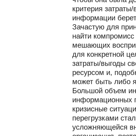
критерия затраты/
информации берет 
Зачастую для при
найти компромисс
мешающих восприя
для конкретной це
затраты/выгоды св
ресурсом и, подоб
может быть либо я
Большой объем ин
информационных пе
кризисные ситуац
перегрузками ста
усложняющейся вн