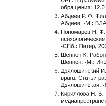
URL: http://www.ii
обращения: 12.01
Абдеев Р. Ф. Фи
Абдеев. -М.: ВЛА
Пономарев Н. Ф.
психологические 
-СПб.: Питер, 200
Шеннон К. Работ
Шеннон. -М.: Ино
Дзялошинский И.
врага. Статьи ра
Дзялошинская. -М
Кириллова Н. Б.
медиапространст