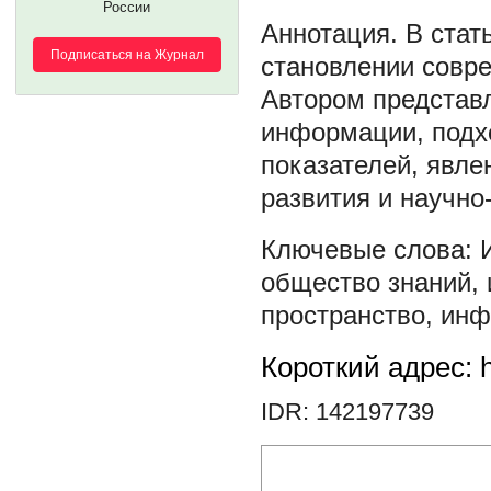
России
В стат
Подписаться на Журнал
становлении совр
Автором представ
информации, подх
показателей, явле
развития и научно
общество знаний
,
пространство
,
инф
Короткий адрес: h
IDR: 142197739