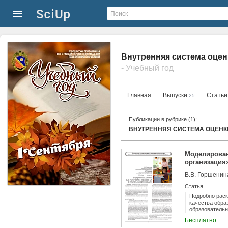
Внутренняя система оцен
- Учебный год
Главная
Выпуски
Стать
25
Публикации в рубрике (1):
ВНУТРЕННЯЯ СИСТЕМА ОЦЕНК
Моделирован
организация
В.В. Горшенин
Статья
Подробно раск
качества обра
образовательн
направления и
Бесплатно
образовательн