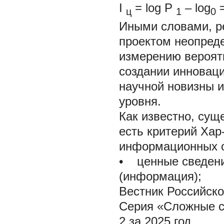
I
= log
P
– log
=
ц
1
0
Иными словами, ре
проектом неопреде
измерению вероятн
создании инновац
научной новизны и
уровня.
Как известно, сущ
есть критерий Хар
информационных о
•
ценные сведени
(информация);
Вестник Российско
Серия «Сложные с
2 за 2025 год