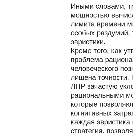
Иными словами, т
мощностью вычисл
лимита времени м
особых раздумий, 
эвристики.
Кроме того, как ут
проблема рациона
человеческого поз
лишена точности. 
ЛПР зачастую укл
рациональными мо
которые позволяю
когнитивных затра
каждая эвристика 
стратегия, позвол