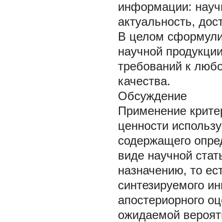
информации: научн
актуальность, дост
В целом сформули
научной продукции
требований к любо
качества.
Обсуждение
Применение критер
ценности использ
содержащего опред
виде научной стат
назначению, то ес
синтезируемого ин
апостериорного оц
ожидаемой вероят