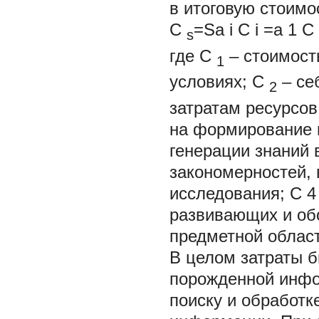
в итоговую стоимо
C
=Sa
i
C
i
=a
1
C
s
где
C
– стоимост
1
условиях;
C
– се
2
затратам ресурсо
на
формирование 
генерации
знаний
закономерностей,
исследования;
C
развивающих и об
предметной област
В целом затраты б
порожденной инфо
поиску и обработк