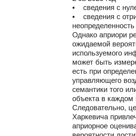
•
сведения с нуле
•
сведения с отр
неопределенность
Однако
априори
р
ожидаемой
вероят
используемого ин
может быть измер
есть при определ
управляющего возд
семантики того ил
объекта в каждом 
Следовательно, ц
Харкевича привле
априорное оценив
вероятности дости