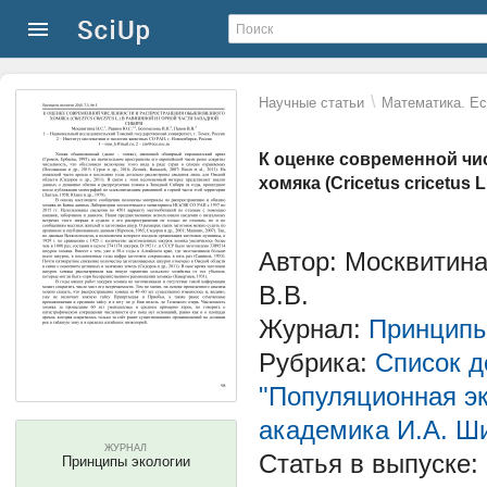
\
Научные статьи
Математика. Ес
К оценке современной чи
хомяка (Cricetus cricetus
Автор: Москвитина
В.В.
Журнал:
Принципы
Рубрика:
Список д
"Популяционная э
академика И.А. Ш
ЖУРНАЛ
Статья в выпуске:
Принципы экологии