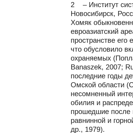
2 – Институт сист
Новосибирск, Рос
Хомяк обыкновенн
евроазиатский аре
пространстве его 
что обусловило вк
охраняемых (Поплав
Banaszek, 2007; Ru
последние годы д
Омской области (Си
несомненный инте
обилия и распреде
прошедшие после 
равнинной и горно
др., 1979).