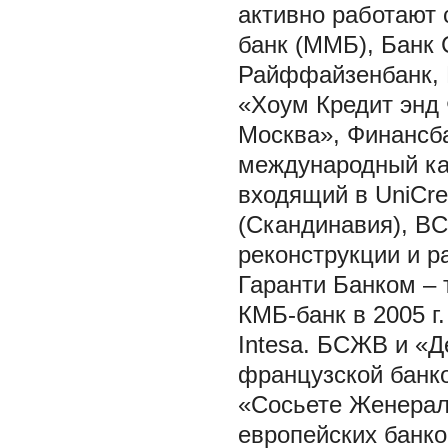
активно работают
банк (ММБ), Банк
Райффайзенбанк, Б
«Хоум Кредит энд 
Москва», Финансба
международный кап
входящий в UniCre
(Скандинавия), BC
реконструкции и р
Гаранти Банком – 
КМБ-банк в 2005 г
Intesa. БСЖВ и «Д
французской банко
«Сосьете Женерал
европейских банко