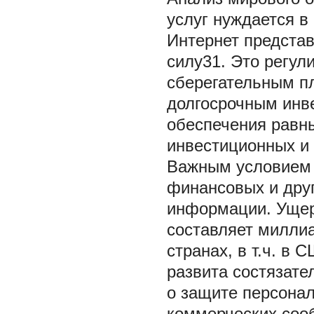
услуг нуждается в
Интернет предста
силу31. Это регул
сберегательным п
долгосрочным инв
обеспечения равны
инвестиционных и
Важным условием 
финансовых и друг
информации. Ущерб
составляет милли
странах, в т.ч. в 
развита состязате
о защите персона
коммерческих сооб