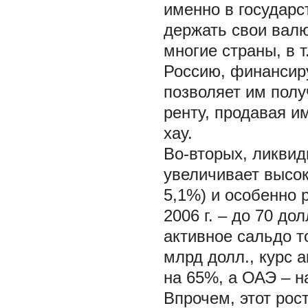
именно в государ
держать свои вал
многие страны, в т
Россию, финансир
позволяет им полу
ренту, продавая и
хау.
Во-вторых, ликвид
увеличивает высок
5,1%) и особенно р
2006 г. – до 70 дол
активное сальдо т
млрд долл., курс 
на 65%, а ОАЭ – н
Впрочем, этот рос