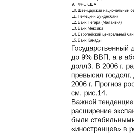
9.
ФРС США
10.
Швейцарский национальный б
11.
Немецкий Бундесбанк
12.
Банк Негара (Малайзия)
13.
Банк Мексики
14.
Европейский центральный бан
15.
Банк Канады
Государственный д
до 9% ВВП, а в аб
долл3. В 2006 г. р
превысил госдолг,
2006 г. Прогноз р
см. рис.14.
Важной тенденцие
расширение экспан
были стабильными.
«иностранцев» в 