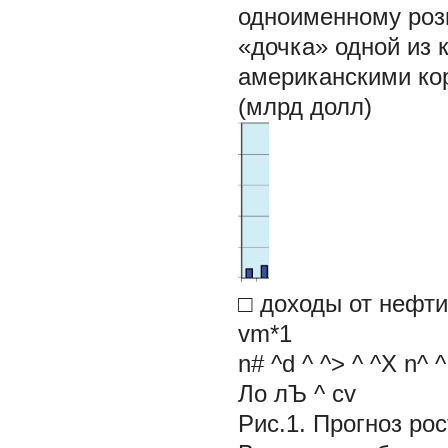
одноименному розн
«дочка» одной из 
американскими ко
(млрд долл)
□ доходы от нефти
vm*1
n# ^d ^ ^> ^ ^X n^ ^
Ло лЪ ^ cv
Рис.1. Прогноз ро