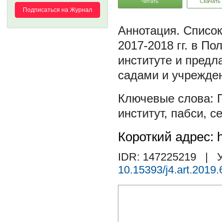
Читать
Скачать
Подписаться на Журнал
Список
2017-2018 гг. в П
институте и предл
садами и учрежде
институт
,
пабси
,
с
Короткий адрес: h
IDR: 147225219
| У
10.15393/j4.art.2019