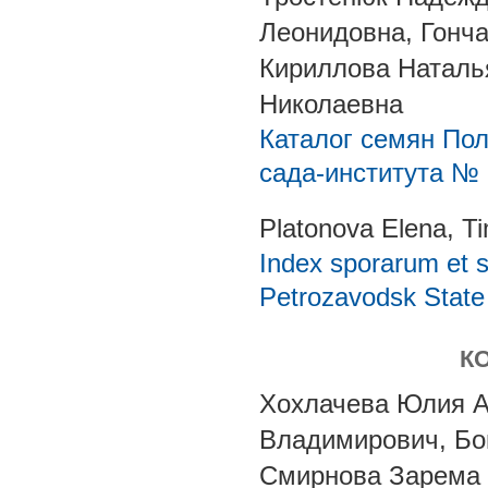
Леонидовна, Гонч
Кириллова Наталь
Николаевна
Каталог семян Пол
сада-института №
Platonova Elena, T
Index sporarum et 
Petrozavodsk State 
К
Хохлачева Юлия А
Владимирович, Бо
Смирнова Зарема