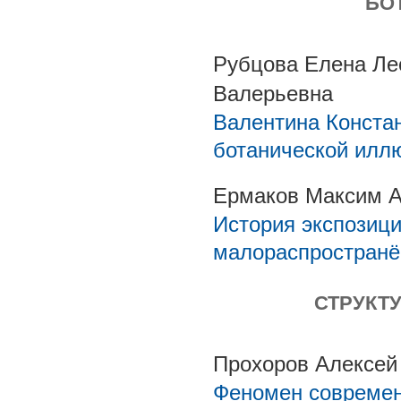
БО
Рубцова Елена Ле
Валерьевна
Валентина Конста
ботанической илл
Ермаков Максим А
История экспозици
малораспространё
СТРУКТ
Прохоров Алексей
Феномен современ