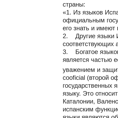
страны:
«1. Из языков Исп
официальным госу
его знать и имеют
2. Другие языки 
соответствующих а
3. Богатое языко
является частью е
уважением и защи
сooficial
(второй о
государственных я
языку. Это относи
Каталонии, Валенс
испанским функци
языки являются о