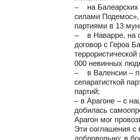
– на Балеарских 
силами Подемос»,
партиями в 13 мун
– в Наварре, на с
договор с Героа Б
террористической 
000 невинных люде
– в Валенсии – п
сепаратисткой пар
партий;
– в Арагоне – с н
добилась самоопр
Арагон мог провоз
Эти соглашения с
добровольно; в бо