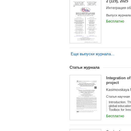
2 (119), 2025
Интеграция о
Выпуск журнала
Бесплатно
Еще выпуски журнала...
Статьи журнала
Integration o
project
Статья научная
Introduction. Th
global education
Toolbox for In
Union, we prese
Бесплатно
platform, based
ASSURE model wi
ASSURE model fo
instructional mo