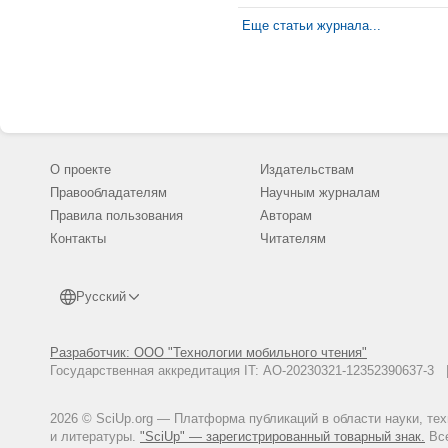
самоопределен
студентов - б
отвечающим за
школе, педаго
Еще статьи журнала...
научному соо
участие 201 и
молодежи, име
82) и педагоги
способностей 
академической
применением с
гетерогенност
Показана нера
уровнях педаг
школе, коллед
класса характ
ее непрерывна
О проекте
Издательствам
устойчивая и 
организации с
Правообладателям
Научным журналам
личностных) в
Правила пользования
Авторам
способностей 
способностями
Контакты
Читателям
заключение. С
целенаправлен
педагогическо
Русский
Разработчик: ООО "Технологии мобильного чтения"
Государственная аккредитация IT: АО-20230321-12352390637-
2026 © SciUp.org — Платформа публикаций в области науки, те
и литературы.
"SciUp" — зарегистрированный товарный знак.
Все