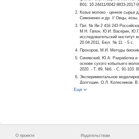
В01: 10.24411/0042-8833-2017-
Козье молоко - ценное сырье д
Симоненко и др. // Овцы, козы, 
Пат. № Яи 2 416 243 Российск
М.Н. Гапон, Ю.И. Васерин, Ю.
исследовательский институт ми
20.04.2011, Бюл. № 11. - 5 с.
Прохоров, М.И. Методы биохими
Синявский, Ю.А. Разработка и
основе сухого кобыльего молок
2020. - Т. 89, №6. - С. 91-103.
Экспериментальное моделирова
Долгушин, О.Л. Колесников, В.Э
Еще
Экспериментальное обосновани
Дмитриев, Е. Бонитенко, М. Иван
Digging into the low molecular we
Scientific Reports. - 2017. - № 
Doreau, M. Encyclopedia of Dair
Immune-modulating properties of 
Laparra, L.H. Markiewicz, B. Wro
О проекте
Издательствам
10.3168/jds.2016-11499