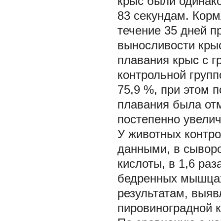
крыс были одинак
83 секундам. Кор
течение 35 дней п
выносливости крыс
плавания крыс с г
контрольной групп
75,9 %, при этом 
плавания была отм
постепенно увелич
У животных контро
данными, в сывор
кислоты, в 1,6 ра
бедренных мышцах
результатам, выя
пировиноградной ки