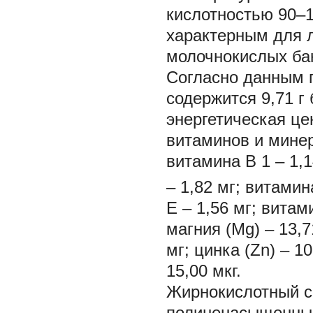
кислотностью 90–1
характерным для 
молочнокислых бак
Согласно данным п
содержится 9,71 г б
энергетическая це
витаминов и минер
витамина В
1
– 1,
– 1,82 мг; витамин
Е – 1,56 мг; витам
магния (Mg) – 13,71
мг; цинка (Zn) – 10
15,00 мкг.
Жирнокислотный с
полиненасыщенны