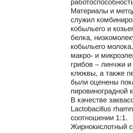
работоспособность
Материалы и мето
служил комбиниро
кобыльего и козье
белка, низкомоле
кобыльего молока
макро- и микроэл
грибов – линчжи и
клюквы, а также п
были оценены пок
пировиноградной к
В качестве заквас
Lactobacillus rham
соотношении 1:1.
Жирнокислотный с