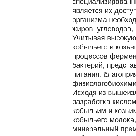
специализированны
является их досту
организма необхо
жиров, углеводов, 
Учитывая высокую
кобыльего и козье
процессов фермен
бактерий, предста
питания, благопри
физиологобиохимич
Исходя из вышеиз
разработка кислом
кобыльим и козьи
кобыльего молока,
минеральный прем