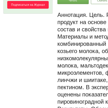
Читать
Скачать
Подписаться на Журнал
Цель. 
продукт на основе
состав и свойства
Материалы и мето
комбинированный 
козьего молока, о
низкомолекулярны
молока, мальтодек
микроэлементов, ф
линчжи и шиитаке,
пектином. В экспе
оценены показател
пировиноградной к