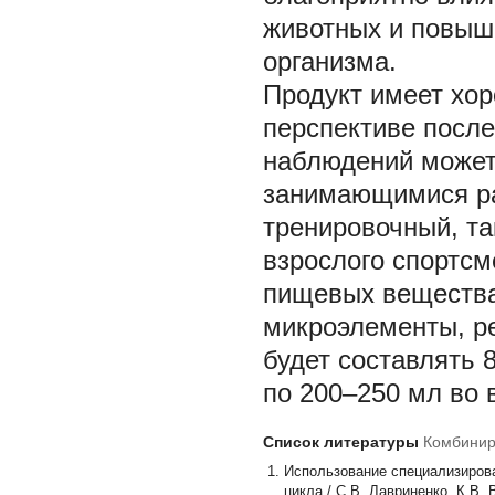
животных и повы
организма.
Продукт имеет хор
перспективе посл
наблюдений может
занимающимися ра
тренировочный, та
взрослого спортсм
пищевых веществах
микроэлементы, р
будет составлять 
по 200–250 мл во 
Список литературы
Комбинир
Использование специализирова
цикла / С.В. Лавриненко, К.В. В