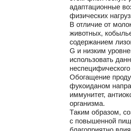
адаптационные во
физических нагрузк
В отличие от моло
животных, кобылье
содержанием лизо
G и низким уровне
использовать данн
неспецифического 
Обогащение проду
фукоиданом направ
иммунитет, антио
организма.
Таким образом, с
с повышенной пищ
благоприятно вли