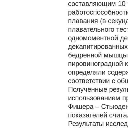
составляющим 10 %
работоспособност
плавания (в секун
плавательного тес
одномоментной де
декапитированных 
бедренной мышцы 
пировиноградной к
определяли содерж
соответствии с о
Полученные резуль
использованием пр
Фишера – Стьюден
показателей счит
Результаты исслед