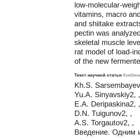
low-molecular-weigh
vitamins, macro an
and shiitake extract
pectin was analyzed
skeletal muscle leve
rat model of load-i
of the new fermented
Текст научной статьи
Комбини
Kh.S. Sarsembayev1
Yu.A. Sinyavskiy2, 
E.A. Deripaskina2, 
D.N. Tuigunov2, ,
A.S. Torgautov2, ,
Введение.
Одним и