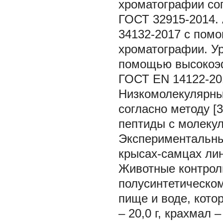
хроматографии со
ГОСТ 32915-2014.
34132-2017 с пом
хроматографии. У
помощью высокоэф
ГОСТ EN 14122-20
Низкомолекулярны
согласно методу [
пептиды с молекул
Экспериментальны
крысах-самцах лин
Животные контрол
полусинтетическо
пище и воде, кото
– 20,0 г, крахмал –